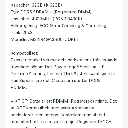
Kapacitet: 32GB (1x32GB)
Typ: DDR5 SDRAM – (Registered DIMM)
Hastighet: 4800MHz (PC5-38400R)
Felkorrigering: ECC (Error Checking & Correcting)
Rank: 2Rx8
Modellnr: M321R4GA3BB6-CQKET
Kompatibilitet:
Passar utmärkt i servrar och workstations från ledande
tillverkare såsom Dell PowerEdge/Precision, HP
ProLiant/Z-series, Lenovo ThinkSystem samt system
från Supermicro och Cisco som stödjer DDR5
RDIMM.
VIKTIGT: Detta är ett RDIMM (Registered) minne. Det
är INTE kompatibelt med vanliga stationära
speldatorer eller laptops. Kontrollera alltid att ditt
moderkort och processor stödjer Registered ECC-