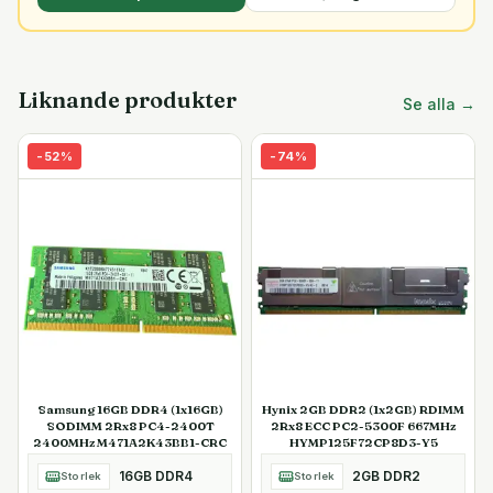
Liknande produkter
Se alla →
-
52
%
-
74
%
Samsung 16GB DDR4 (1x16GB)
Hynix 2GB DDR2 (1x2GB) RDIMM
SODIMM 2Rx8 PC4-2400T
2Rx8 ECC PC2-5300F 667MHz
2400MHz M471A2K43BB1-CRC
HYMP125F72CP8D3-Y5
16GB DDR4
2GB DDR2
Storlek
Storlek