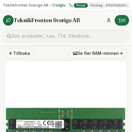
Teknikfronten Sverige AB –
Troligtvis billigast på begagnad IT!
Information
Privat
Företag
TeknikFronten Sverige AB
0
Tillbaka
Se fler
RAM-minnen