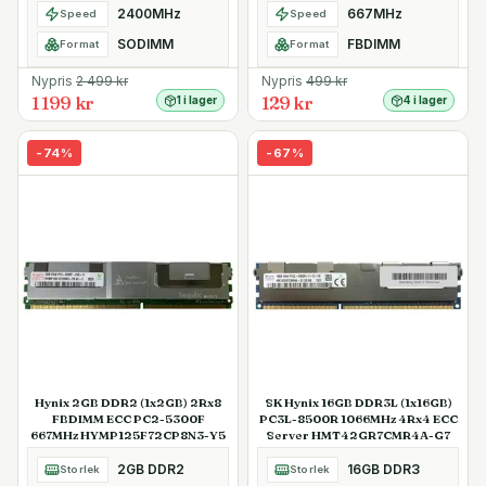
2400MHz
667MHz
Speed
Speed
SODIMM
FBDIMM
Format
Format
Nypris
2 499
kr
Nypris
499
kr
1 199 kr
129 kr
1 i lager
4 i lager
-
74
%
-
67
%
Hynix 2GB DDR2 (1x2GB) 2Rx8
SK Hynix 16GB DDR3L (1x16GB)
FBDIMM ECC PC2-5300F
PC3L-8500R 1066MHz 4Rx4 ECC
667MHz HYMP125F72CP8N3-Y5
Server HMT42GR7CMR4A-G7
2GB DDR2
16GB DDR3
Storlek
Storlek