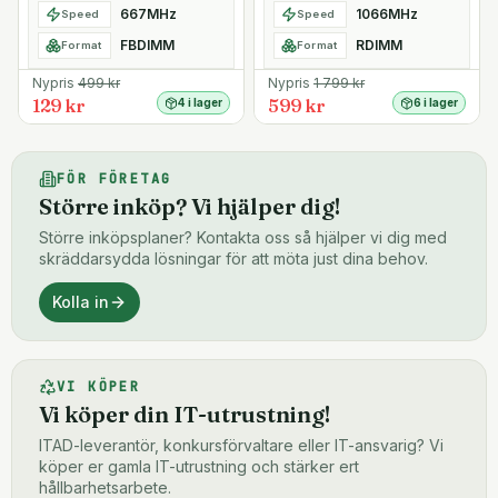
667MHz
1066MHz
Speed
Speed
FBDIMM
RDIMM
Format
Format
Nypris
499
kr
Nypris
1 799
kr
129 kr
599 kr
4 i lager
6 i lager
FÖR FÖRETAG
Större inköp? Vi hjälper dig!
Större inköpsplaner? Kontakta oss så hjälper vi dig med
skräddarsydda lösningar för att möta just dina behov.
Kolla in
VI KÖPER
Vi köper din IT-utrustning!
ITAD-leverantör, konkursförvaltare eller IT-ansvarig? Vi
köper er gamla IT-utrustning och stärker ert
hållbarhetsarbete.