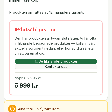
minnen före köp.
Produkten omfattas av 12 månaders garanti.
Slutsåld just nu
Den här produkten är tyvärr slut i lager. Vi får ofta
in liknande begagnade produkter — kolla in vårt
aktuella sortiment nedan, eller hör av dig så letar
vi rätt på en åt dig.
Se liknande produkter
Kontakta oss
Nypris
12 995
kr
5 999
kr
Gissa inte — välj rätt
RAM