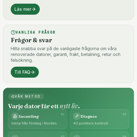
Läs mer
VANLIGA FRÅGOR
Frågor & svar
Hitta snabba svar på de vanligaste frågorna om våra
renoverade datorer, garanti, frakt, betalning, retur och
felsökning.
Till FAQ
VÅR METOD
nytt liv
Varje dator får ett
.
0
1
0
2
Insamling
Diagnos
Inköp från företag i Norden.
40 punkters kontroll.
0
3
0
4