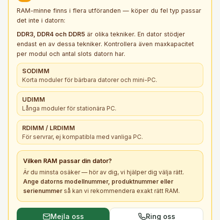
RAM-minne finns i flera utföranden — köper du fel typ passar
det inte i datorn:
DDR3, DDR4 och DDR5
är olika tekniker. En dator stödjer
endast en av dessa tekniker. Kontrollera även maxkapacitet
per modul och antal slots datorn har.
SODIMM
Korta moduler för bärbara datorer och mini-PC.
UDIMM
Långa moduler för stationära PC.
RDIMM / LRDIMM
För servrar, ej kompatibla med vanliga PC.
Vilken
RAM
passar din dator?
Är du minsta osäker — hör av dig, vi hjälper dig välja rätt.
Ange datorns modellnummer, produktnummer eller
serienummer
så kan vi rekommendera exakt rätt
RAM
.
Mejla oss
Ring oss