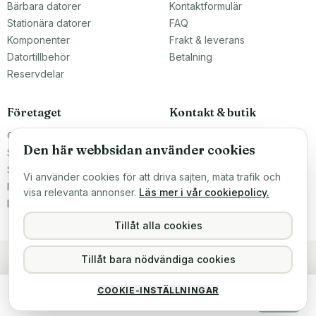
Bärbara datorer
Kontaktformulär
Stationära datorer
FAQ
Komponenter
Frakt & leverans
Datortillbehör
Betalning
Reservdelar
Företaget
Kontakt & butik
Om oss
Teknikfronten Sverige AB
Den här webbsidan använder cookies
Malmö, Sverige
Större inköp?
info@teknikfronten.se
Sälj till oss
Vi använder cookies för att driva sajten, mäta trafik och
Köpvillkor
ÖPPETTIDER
visa relevanta annonser.
Läs mer i vår cookiepolicy.
Mån–Fre 10–16
Integritetspolicy
Hitta hit →
Tillåt alla cookies
Tillåt bara nödvändiga cookies
Samsung 32GB DDR5 (1x32GB) RDIMM PC5-4800B 2Rx8 PC5-38400R M321R4GA3BB6-CQKET
COOKIE-INSTÄLLNINGAR
5 999 kr
Köp
Slutsåld
inkl. moms