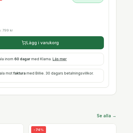
a:
799
kr
Lägg i varukorg
ala inom
60 dagar
med Klarna.
Läs mer
tala mot
faktura
med Billie. 30 dagars betalningsvillkor.
Se alla →
-
74
%