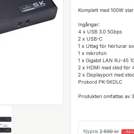
Komplett med 100W star
Ingångar:
4 x USB 3.0 5Gbps
2 x USB-C
1 x Uttag för hörlurar s
1 x mikrofon
1 x Gigabit LAN RJ-45 
2 x HDMI med stöd för 
2 x Displayport med stö
Prokord PK-5KDLC
Produkten omfattas av 3
Nypris
2 899
kr
-
72