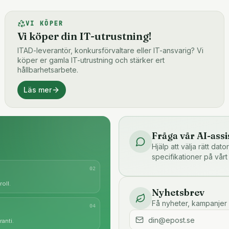
VI KÖPER
Vi köper din IT-utrustning!
ITAD-leverantör, konkursförvaltare eller IT-ansvarig? Vi
köper er gamla IT-utrustning och stärker ert
hållbarhetsarbete.
Läs mer
Fråga vår AI-assi
Hjälp att välja rätt dat
specifikationer på vårt
0
2
oll.
Nyhetsbrev
Få nyheter, kampanjer 
0
4
anti.