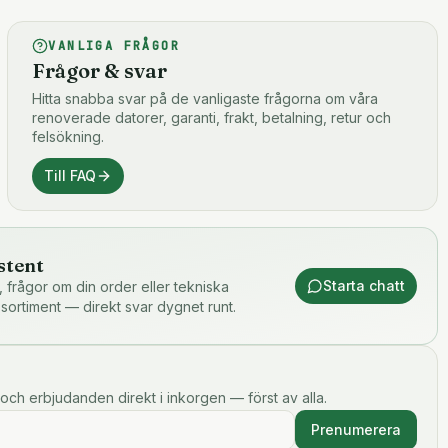
VANLIGA FRÅGOR
Frågor & svar
Hitta snabba svar på de vanligaste frågorna om våra
renoverade datorer, garanti, frakt, betalning, retur och
felsökning.
Till FAQ
stent
Starta chatt
or, frågor om din order eller tekniska
 sortiment — direkt svar dygnet runt.
och erbjudanden direkt i inkorgen — först av alla.
Prenumerera