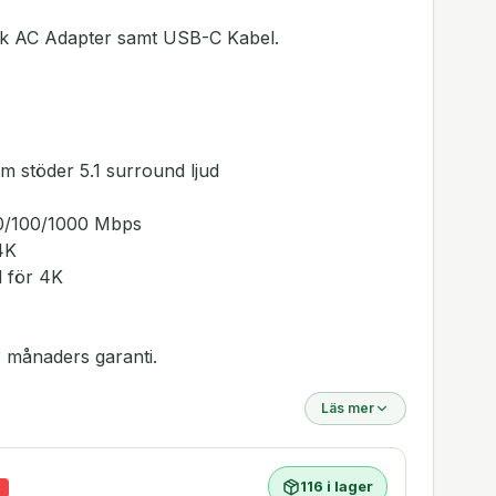
k AC Adapter samt USB-C Kabel.
om stöder 5.1 surround ljud
10/100/1000 Mbps
4K
d för 4K
 månaders garanti.
Läs mer
116 i lager
%