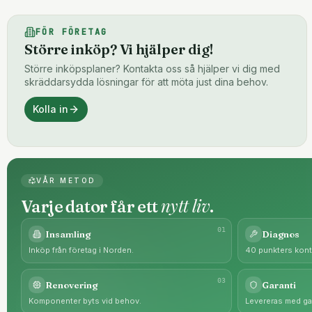
FÖR FÖRETAG
Större inköp? Vi hjälper dig!
Större inköpsplaner? Kontakta oss så hjälper vi dig med
skräddarsydda lösningar för att möta just dina behov.
Kolla in
VÅR METOD
nytt liv
Varje dator får ett
.
0
1
Insamling
Diagnos
Inköp från företag i Norden.
40 punkters kontr
0
3
Renovering
Garanti
Komponenter byts vid behov.
Levereras med gar