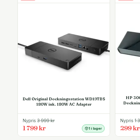
- Inkluderar AC-adapter (100W) och snabbstartsguide.
Dockningsstationen är kompakt och tar upp minimalt me
samtidigt som den har alla portar du kan tänkas behöva f
Vill du ansluta mer än två skärmar så kan du koppla iho
för att få fler anslutningar.
En docka som fungerar med alla typer av datorer det 
port. Det inkluderar gamla USB-A och nya USB-C standar
kan leverera ström till datorn.
Produkten omfattas av 3 månaders garanti.
HP 300
Dell Original Dockningsstation WD19TBS
Docknin
180W ink. 180W AC Adapter
Nypris
3 999
kr
Nypris
1 
1 799 kr
299 kr
1 i lager