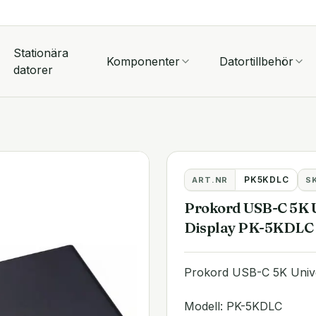
Stationära
Komponenter
Datortillbehör
datorer
PK5KDLC
ART.NR
S
Prokord USB-C 5K U
Display PK-5KDLC
Prokord USB-C 5K Unive
Modell: PK-5KDLC