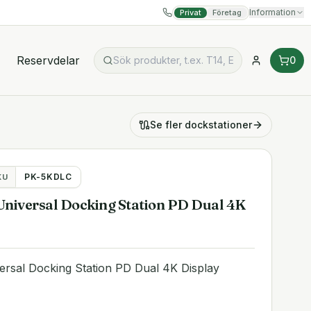
Information
Privat
Företag
Reservdelar
0
Se fler
dockstationer
PK-5KDLC
KU
niversal Docking Station PD Dual 4K
rsal Docking Station PD Dual 4K Display