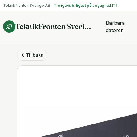
Teknikfronten Sverige AB –
Troligtvis billigast på begagnad IT!
Bärbara
TeknikFronten Sverige AB
datorer
Tillbaka