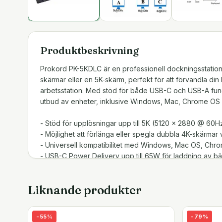
Produktbeskrivning
Prokord PK-5KDLC är en professionell dockningsstation
skärmar eller en 5K-skärm, perfekt för att förvandla din bä
arbetsstation. Med stöd för både USB-C och USB-A fun
utbud av enheter, inklusive Windows, Mac, Chrome OS 
- Stöd för upplösningar upp till 5K (5120 x 2880 @ 60H
- Möjlighet att förlänga eller spegla dubbla 4K-skärmar
- Universell kompatibilitet med Windows, Mac OS, Chr
- USB-C Power Delivery upp till 65W för laddning av bä
- Fungerar med både USB-A och USB-C
- 4x USB 3.0 Type-A (5 Gbps) för kringutrustning som 
Liknande produkter
- 2x USB-C-portar för modern anslutning.
- 1x Gigabit LAN-port för stabil nätverksanslutning (10/
- 3,5 mm hörlursutgång och mikrofoningång för komplett
-
55
%
-
79
%
- Aluminium- och stålhölje för hållbar och stilren design.