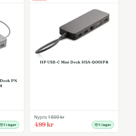
HP USB-C Mini Dock HSA-Q001PR
 Dock PN
01
Nypris
1 899
kr
499 kr
1 i lager
1 i lager