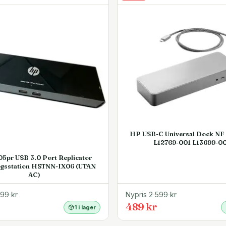
d yta på skrivbordet
ör att arbeta effektivt.
p flera dockningsstationer
ända du behöver är en USB
den som i vissa fall även
HP USB-C Universal Dock NF
L12769-001 L13699-0
5pr USB 3.0 Port Replicator
gsstation HSTNN-IX06 (UTAN
AC)
399
kr
Nypris
2 599
kr
489 kr
1 i lager