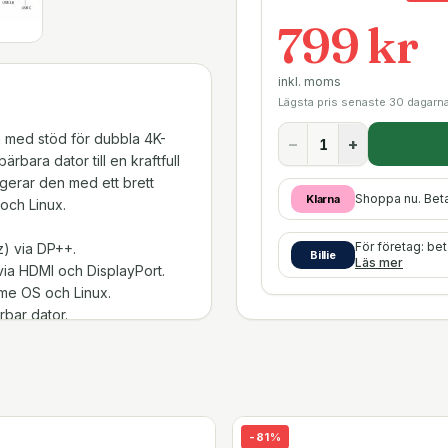
799 kr
inkl. moms
Lägsta pris senaste 30 dagarn
 med stöd för dubbla 4K-
−
+
rbara dator till en kraftfull
gerar den med ett brett
Shoppa nu. Bet
Klarna
och Linux.
För företag: be
z) via DP++.
Billie
Läs mer
 via HDMI och DisplayPort.
ome OS och Linux.
rbar dator.
tangentbord och mus.
100/1000 Mbps).
 anslutningslösning.
-
81
%