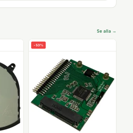
Se alla →
-
53
%