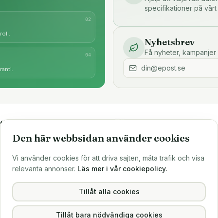
specifikationer på vårt
0
2
oll.
Nyhetsbrev
Få nyheter, kampanjer 
0
4
anti.
e
Företaget
Den här webbsidan använder cookies
är
Om oss
Större inköp?
Vi använder cookies för att driva sajten, mäta trafik och visa
ns
Sälj till oss
relevanta annonser.
Läs mer i vår cookiepolicy.
Köpvillkor
Integritetspolicy
Tillåt alla cookies
Tillåt bara nödvändiga cookies