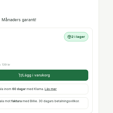
 Månaders garanti!
2 i lager
a:
139
kr
Lägg i varukorg
ala inom
60 dagar
med Klarna.
Läs mer
tala mot
faktura
med Billie. 30 dagars betalningsvillkor.