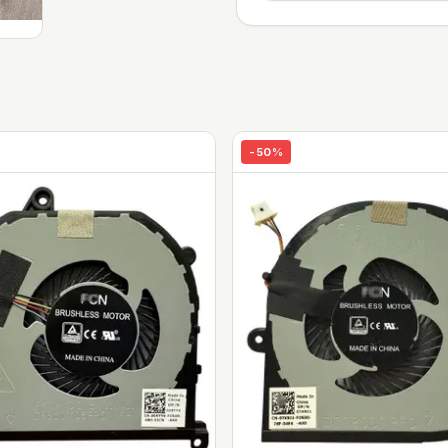
-
50
%