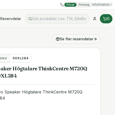
Information
Privat
Företag
Reservdelar
0
Se fler
reservdelar
00XL284
SKU
eaker Högtalare ThinkCentre M720Q
0XL284
vo Speaker Högtalare ThinkCentre M720Q
284