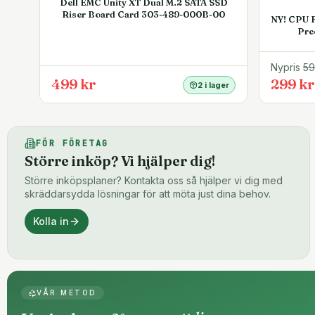
Dell EMC Unity XT Dual M.2 SATA SSD
Riser Board Card 303-489-000B-00
NY! CPU F
Pre
Nypris
5
499 kr
299 kr
2 i lager
FÖR FÖRETAG
Större inköp? Vi hjälper dig!
Större inköpsplaner? Kontakta oss så hjälper vi dig med
skräddarsydda lösningar för att möta just dina behov.
Kolla in
VÅR METOD