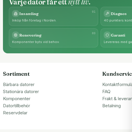
nytt liv
Varje dator får ett
.
0
1
Insamling
Diagnos
Inköp från företag i Norden.
40 punkters kontr
0
3
Renovering
Garanti
Komponenter byts vid behov.
Levereras med gar
Sortiment
Kundservic
Bärbara datorer
Kontaktformul
Stationära datorer
FAQ
Komponenter
Frakt & levera
Datortillbehör
Betalning
Reservdelar