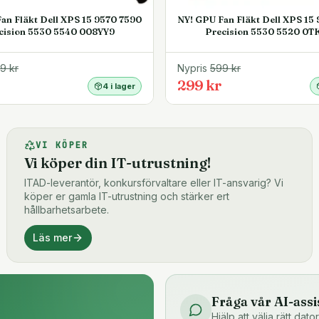
an Fläkt Dell XPS 15 9570 7590
NY! GPU Fan Fläkt Dell XPS 15
cision 5530 5540 008YY9
Precision 5530 5520 0T
99
kr
Nypris
599
kr
299 kr
4 i lager
VI KÖPER
Vi köper din IT-utrustning!
ITAD-leverantör, konkursförvaltare eller IT-ansvarig? Vi
köper er gamla IT-utrustning och stärker ert
hållbarhetsarbete.
Läs mer
Fråga vår AI-assi
Hjälp att välja rätt dat