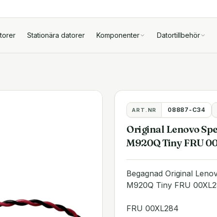
torer
Stationära datorer
Komponenter
Datortillbehör
08887-C34
ART.NR
Original Lenovo Sp
M920Q Tiny FRU 0
Begagnad Original Leno
M920Q Tiny FRU 00XL
FRU 00XL284