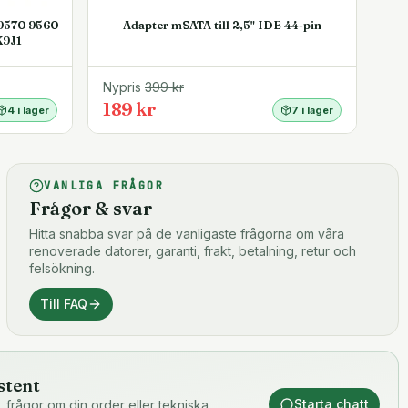
 9570 9560
Adapter mSATA till 2,5" IDE 44-pin
K9J1
Nypris
399
kr
189 kr
4 i lager
7 i lager
VANLIGA FRÅGOR
Frågor & svar
Hitta snabba svar på de vanligaste frågorna om våra
renoverade datorer, garanti, frakt, betalning, retur och
felsökning.
Till FAQ
stent
Starta chatt
or, frågor om din order eller tekniska