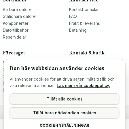
Bärbara datorer
Kontaktformulär
Stationära datorer
FAQ
Komponenter
Frakt & leverans
Datortillbehör
Betalning
Reservdelar
Företaget
Kontakt & butik
Om oss
Teknikfronten Sverige AB
Den här webbsidan använder cookies
Malmö, Sverige
Större inköp?
info@teknikfronten.se
Sälj till oss
Vi använder cookies för att driva sajten, mäta trafik och
Köpvillkor
ÖPPETTIDER
visa relevanta annonser.
Läs mer i vår cookiepolicy.
Mån–Fre 10–16
Integritetspolicy
Hitta hit →
Tillåt alla cookies
Tillåt bara nödvändiga cookies
Original Dell Skärm 14" FHD IPS för bl.a. Latitude 7480 7490 (A-Klass)
COOKIE-INSTÄLLNINGAR
875 kr
Köp