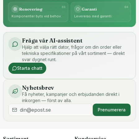
0
3
0
4
Renovering
Garanti
Komponenter byts vid behov.
Levereras med garanti.
Fråga vår AI-assistent
Hjälp att välja rätt dator, frågor om din order eller
tekniska specifikationer på vårt sortiment — direkt
svar dygnet runt.
Starta chatt
Nyhetsbrev
Få nyheter, kampanjer och erbjudanden direkt i
inkorgen — först av alla.
Prenumerera
Sortiment
Kundservice