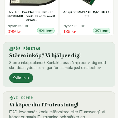
NY! GPU Fan Fläkt Dell XPS 15
Adapter mSATA till 2,5" IDE 44-
9570 9560 Precision 5530 5520
pin
0TK9J1
Nypris
599
kr
Nypris
399
kr
299 kr
189 kr
4 i lager
7 i lager
FÖR FÖRETAG
Större inköp? Vi hjälper dig!
Större inköpsplaner? Kontakta oss så hjälper vi dig med
skräddarsydda lösningar för att möta just dina behov.
Kolla in
VI KÖPER
Vi köper din IT-utrustning!
ITAD-leverantör, konkursförvaltare eller IT-ansvarig? Vi
köper er gamla IT-utrustning och stärker ert