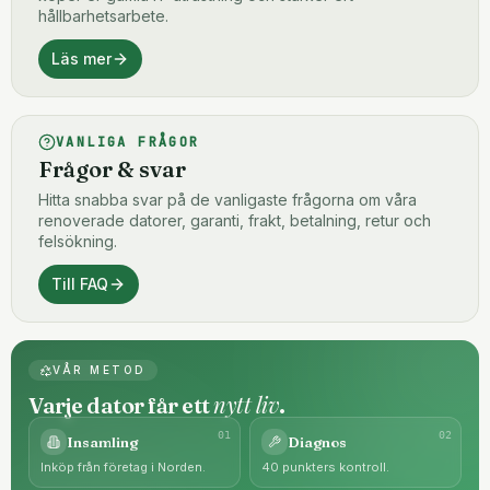
hållbarhetsarbete.
Läs mer
VANLIGA FRÅGOR
Frågor & svar
Hitta snabba svar på de vanligaste frågorna om våra
renoverade datorer, garanti, frakt, betalning, retur och
felsökning.
Till FAQ
VÅR METOD
nytt liv
Varje dator får ett
.
0
1
0
2
Insamling
Diagnos
Inköp från företag i Norden.
40 punkters kontroll.