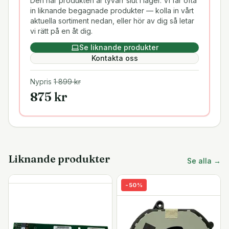
Den här produkten är tyvärr slut i lager. Vi får ofta
in liknande begagnade produkter — kolla in vårt
aktuella sortiment nedan, eller hör av dig så letar
vi rätt på en åt dig.
Se liknande produkter
Kontakta oss
Nypris
1 899
kr
875
kr
Liknande produkter
Se alla →
-
50
%