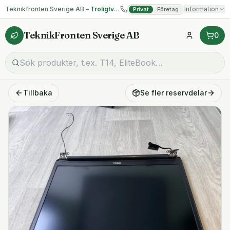
Teknikfronten Sverige AB –
Troligtvis billigast på begagnad IT!
Information
Privat
Företag
TeknikFronten Sverige AB
0
Tillbaka
Se fler
reservdelar