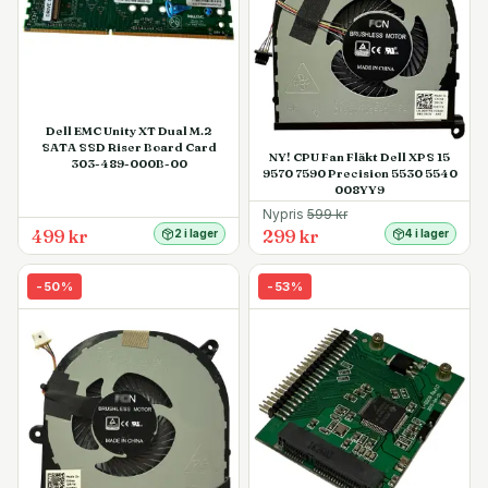
Dell EMC Unity XT Dual M.2
SATA SSD Riser Board Card
NY! CPU Fan Fläkt Dell XPS 15
303-489-000B-00
9570 7590 Precision 5530 5540
008YY9
Nypris
599
kr
499 kr
299 kr
2 i lager
4 i lager
-
50
%
-
53
%