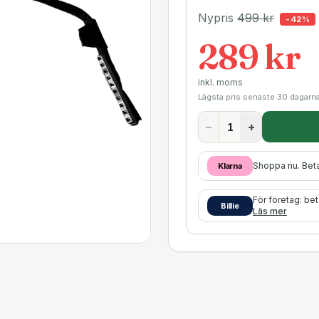
Nypris
499
kr
-
42
%
289 kr
inkl. moms
Lägsta pris senaste 30 dagarn
−
+
Shoppa nu. Bet
Klarna
För företag: be
Billie
Läs mer