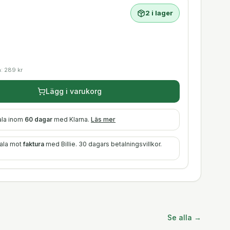
2 i lager
a:
289
kr
Lägg i varukorg
ala inom
60 dagar
med Klarna.
Läs mer
tala mot
faktura
med Billie. 30 dagars betalningsvillkor.
Se alla →