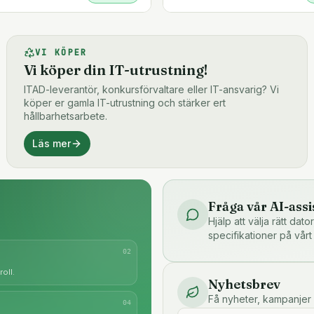
VI KÖPER
Vi köper din IT-utrustning!
ITAD-leverantör, konkursförvaltare eller IT-ansvarig? Vi
köper er gamla IT-utrustning och stärker ert
hållbarhetsarbete.
Läs mer
Fråga vår AI-assi
Hjälp att välja rätt dat
specifikationer på vårt
0
2
oll.
Nyhetsbrev
Få nyheter, kampanjer 
0
4