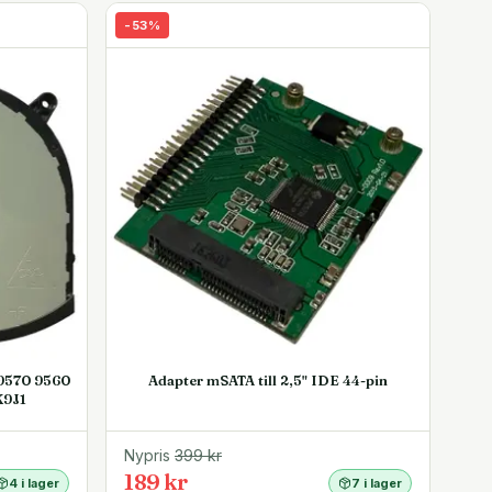
-
53
%
 9570 9560
Adapter mSATA till 2,5" IDE 44-pin
K9J1
Nypris
399
kr
189 kr
4 i lager
7 i lager