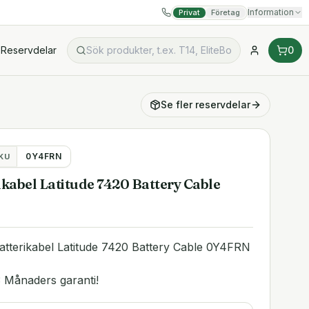
Information
Privat
Företag
Reservdelar
0
Se fler
reservdelar
0Y4FRN
KU
rikabel Latitude 7420 Battery Cable
batterikabel Latitude 7420 Battery Cable 0Y4FRN
 Månaders garanti!