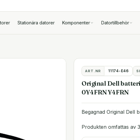
torer
Stationära datorer
Komponenter
Datortillbehör
11174-E46
ART.NR
S
Original Dell batte
0Y4FRN Y4FRN
Begagnad Original Dell 
Produkten omfattas av 3