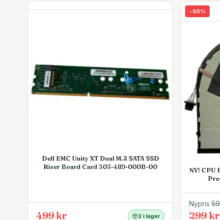
-
50
%
Dell EMC Unity XT Dual M.2 SATA SSD
Riser Board Card 303-489-000B-00
NY! CPU F
Pre
Nypris
5
499 kr
299 kr
2 i lager