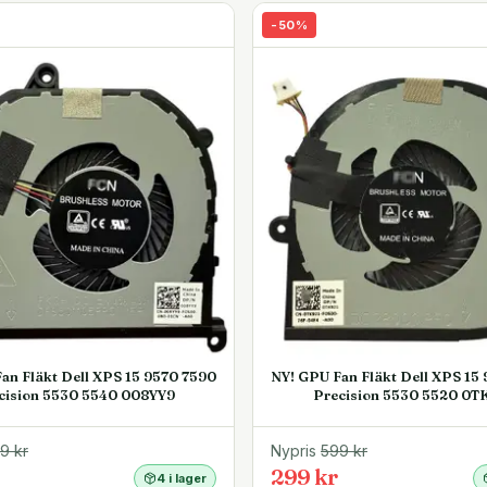
-
50
%
an Fläkt Dell XPS 15 9570 7590
NY! GPU Fan Fläkt Dell XPS 15
cision 5530 5540 008YY9
Precision 5530 5520 0T
99
kr
Nypris
599
kr
299 kr
4 i lager