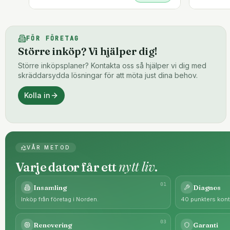
FÖR FÖRETAG
Större inköp? Vi hjälper dig!
Större inköpsplaner? Kontakta oss så hjälper vi dig med
skräddarsydda lösningar för att möta just dina behov.
Kolla in
VÅR METOD
nytt liv
Varje dator får ett
.
0
1
Insamling
Diagnos
Inköp från företag i Norden.
40 punkters kontr
0
3
Renovering
Garanti