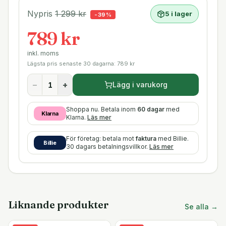
Nypris
1 299
kr
5 i lager
-
39
%
789 kr
inkl. moms
Lägsta pris senaste 30 dagarna:
789
kr
−
+
Lägg i varukorg
Shoppa nu. Betala inom
60 dagar
med
Klarna
Klarna.
Läs mer
För företag: betala mot
faktura
med Billie.
Billie
30 dagars betalningsvillkor.
Läs mer
Liknande produkter
Se alla →