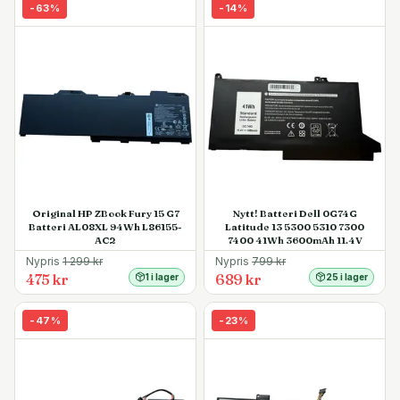
-
63
%
-
14
%
Original HP ZBook Fury 15 G7
Nytt! Batteri Dell 0G74G
Batteri AL08XL 94Wh L86155-
Latitude 13 5300 5310 7300
AC2
7400 41Wh 3600mAh 11.4V
Nypris
1 299
kr
Nypris
799
kr
475 kr
689 kr
1 i lager
25 i lager
-
47
%
-
23
%