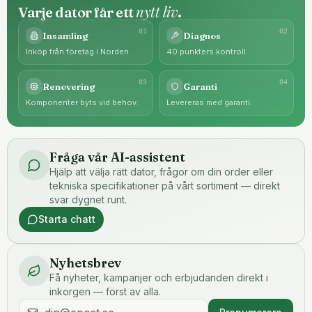
nytt liv
Varje dator får ett
.
0
1
0
2
Insamling
Diagnos
Inköp från företag i Norden.
40 punkters kontroll.
0
3
0
4
Renovering
Garanti
Komponenter byts vid behov.
Levereras med garanti.
Fråga vår AI-assistent
Hjälp att välja rätt dator, frågor om din order eller
tekniska specifikationer på vårt sortiment — direkt
svar dygnet runt.
Starta chatt
Nyhetsbrev
Få nyheter, kampanjer och erbjudanden direkt i
inkorgen — först av alla.