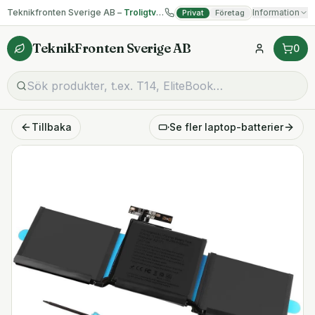
Teknikfronten Sverige AB –
Troligtvis billigast på begagnad IT!
Information
Privat
Företag
TeknikFronten Sverige AB
0
Tillbaka
Se fler
laptop-batterier