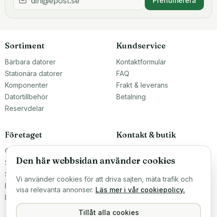
Prenumerera
Sortiment
Kundservice
Bärbara datorer
Kontaktformulär
Stationära datorer
FAQ
Komponenter
Frakt & leverans
Datortillbehör
Betalning
Reservdelar
Företaget
Kontakt & butik
Om oss
Teknikfronten Sverige AB
Den här webbsidan använder cookies
Malmö, Sverige
Större inköp?
info@teknikfronten.se
Sälj till oss
Vi använder cookies för att driva sajten, mäta trafik och
Köpvillkor
ÖPPETTIDER
visa relevanta annonser.
Läs mer i vår cookiepolicy.
Mån–Fre 10–16
Integritetspolicy
Hitta hit →
Tillåt alla cookies