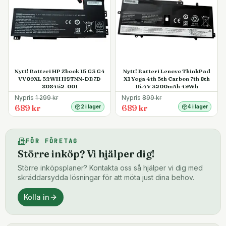
Nytt! Batteri HP Zbook 15 G3 G4
Nytt! Batteri Lenovo ThinkPad
VV09XL 52WH HSTNN-DB7D
X1 Yoga 4th 5th Carbon 7th 8th
808452-001
15.4V 3200mAh 49Wh
Nypris
1 299
kr
Nypris
899
kr
689 kr
689 kr
2 i lager
4 i lager
FÖR FÖRETAG
Större inköp? Vi hjälper dig!
Större inköpsplaner? Kontakta oss så hjälper vi dig med
skräddarsydda lösningar för att möta just dina behov.
Kolla in