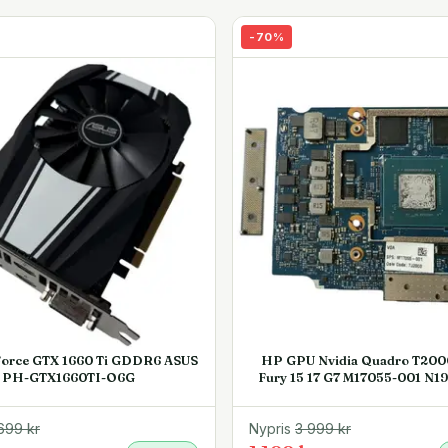
-
70
%
orce GTX 1660 Ti GDDR6 ASUS
HP GPU Nvidia Quadro T200
PH-GTX1660TI-O6G
Fury 15 17 G7 M17055-001 N1
699
kr
Nypris
3 999
kr