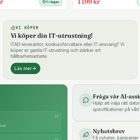
r
1 199 kr
1 i lager
VI KÖPER
Vi köper din IT-utrustning!
ITAD-leverantör, konkursförvaltare eller IT-ansvarig? Vi
köper er gamla IT-utrustning och stärker ert
hållbarhetsarbete.
Läs mer
Fråga vår AI-assi
Hjälp att välja rätt dat
specifikationer på vårt
0
2
oll.
Nyhetsbrev
Få nyheter, kampanjer 
0
4