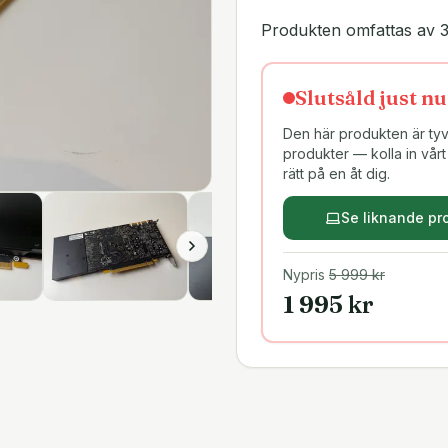
Produkten omfattas av 3
Slutsåld just nu
Den här produkten är tyvä
produkter — kolla in vårt 
rätt på en åt dig.
Se liknande pr
Nypris
5 999
kr
1 995
kr