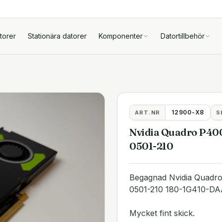
torer
Stationära datorer
Komponenter
Datortillbehör
12900-X8
ART.NR
S
Nvidia Quadro P40
0501-210
Begagnad Nvidia Quadr
0501-210 180-1G410-D
Mycket fint skick.