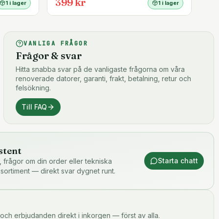
399 kr
1 i lager
1 i lager
VANLIGA FRÅGOR
Frågor & svar
Hitta snabba svar på de vanligaste frågorna om våra
renoverade datorer, garanti, frakt, betalning, retur och
felsökning.
Till FAQ
stent
Starta chatt
or, frågor om din order eller tekniska
 sortiment — direkt svar dygnet runt.
och erbjudanden direkt i inkorgen — först av alla.