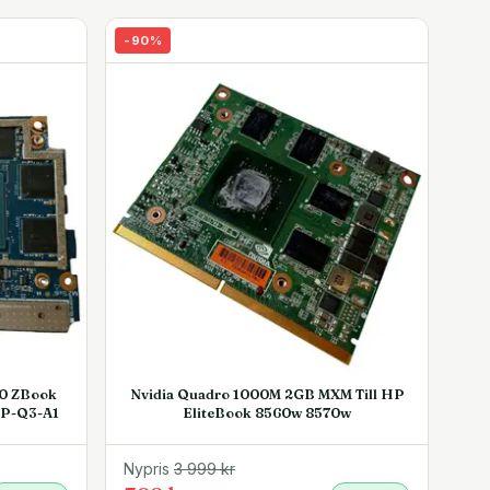
-
90
%
0 ZBook
Nvidia Quadro 1000M 2GB MXM Till HP
9P-Q3-A1
EliteBook 8560w 8570w
Nypris
3 999
kr