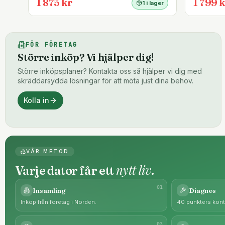
1 875 kr
1 799 k
1 i lager
FÖR FÖRETAG
Större inköp? Vi hjälper dig!
Större inköpsplaner? Kontakta oss så hjälper vi dig med
skräddarsydda lösningar för att möta just dina behov.
Kolla in
VÅR METOD
nytt liv
Varje dator får ett
.
0
1
Insamling
Diagnos
Inköp från företag i Norden.
40 punkters kontr
0
3