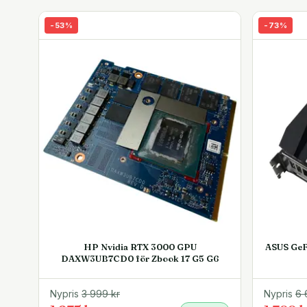
-
53
%
-
73
%
HP Nvidia RTX 3000 GPU
ASUS GeF
DAXW3UB7CD0 för Zbook 17 G5 G6
Nypris
3 999
kr
Nypris
6 