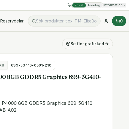
Information
Privat
Företag
Reservdelar
0
Se fler
grafikkort
699-5G410-0501-210
KU
00 8GB GDDR5 Graphics 699-5G410-
o P4000 8GB GDDR5 Graphics 699-5G410-
AAB-A02