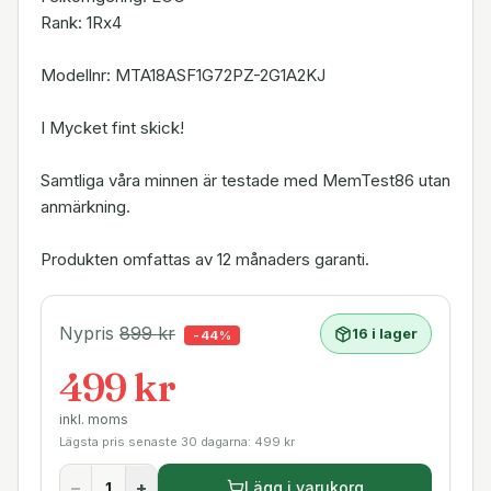
Rank: 1Rx4
Modellnr: MTA18ASF1G72PZ-2G1A2KJ
I Mycket fint skick!
Samtliga våra minnen är testade med MemTest86 utan
anmärkning.
Produkten omfattas av 12 månaders garanti.
Nypris
899
kr
16 i lager
-
44
%
499 kr
inkl. moms
Lägsta pris senaste 30 dagarna:
499
kr
−
+
Lägg i varukorg