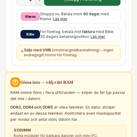
Shoppa nu. Betala inom
60 dagar
med
Klarna
Klarna.
Läs mer
För företag: betala mot
faktura
med Billie.
Billie
30 dagars betalningsvillkor.
Läs mer
Säljs med VMB
(vinstmarginalbeskattning) – ingen
⚠️
avdragsgill moms för företag.
Gissa inte — välj rätt
RAM
RAM-minne finns i flera utföranden — köper du fel typ passar
det inte i datorn:
DDR3, DDR4 och DDR5
är olika tekniker. En dator stödjer
endast en av dessa tekniker. Kontrollera även maxkapacitet
per modul och antal slots datorn har.
SODIMM
Korta moduler för bärbara datorer och mini-PC.