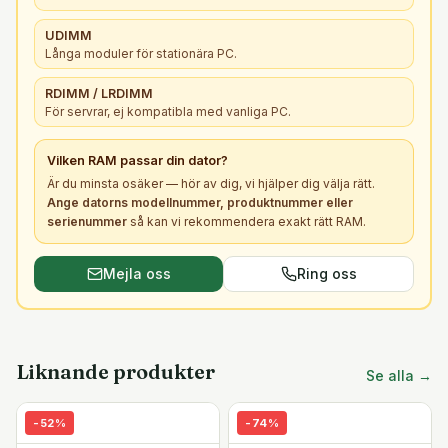
UDIMM
Långa moduler för stationära PC.
RDIMM / LRDIMM
För servrar, ej kompatibla med vanliga PC.
Vilken
RAM
passar din dator?
Är du minsta osäker — hör av dig, vi hjälper dig välja rätt.
Ange datorns modellnummer, produktnummer eller
serienummer
så kan vi rekommendera exakt rätt
RAM
.
Mejla oss
Ring oss
Liknande produkter
Se alla →
-
52
%
-
74
%