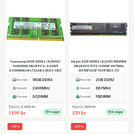
Samsung 16GB DDR4 (1x16GB)
Hynix 2GB DDR2 (1x2GB) RDIMM
SODIMM 2Rx8 PC4-2400T
2Rx8 ECC PC2-5300F 667MHz
2400MHz M471A2K43BB1-CRC
HYMP125F72CP8D3-Y5
16GB DDR4
2GB DDR2
Storlek
Storlek
2400MHz
667MHz
Speed
Speed
SODIMM
FBDIMM
Format
Format
Nypris
2 499
kr
Nypris
499
kr
1 199 kr
129 kr
1 i lager
4 i lager
-
74
%
-
67
%