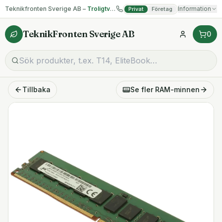
Teknikfronten Sverige AB –
Troligtvis billigast på begagnad IT!
Information
Privat
Företag
TeknikFronten Sverige AB
0
Tillbaka
Se fler
RAM-minnen