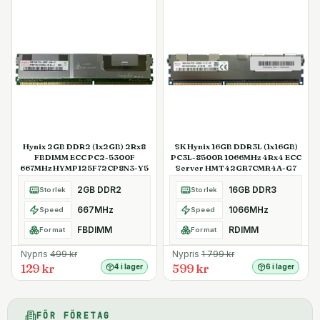
Hynix 2GB DDR2 (1x2GB) 2Rx8
SK Hynix 16GB DDR3L (1x16GB)
FBDIMM ECC PC2-5300F
PC3L-8500R 1066MHz 4Rx4 ECC
667MHz HYMP125F72CP8N3-Y5
Server HMT42GR7CMR4A-G7
2GB DDR2
16GB DDR3
Storlek
Storlek
667MHz
1066MHz
Speed
Speed
FBDIMM
RDIMM
Format
Format
Nypris
499
kr
Nypris
1 799
kr
129 kr
599 kr
4 i lager
6 i lager
FÖR FÖRETAG