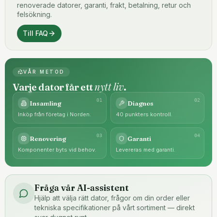
renoverade datorer, garanti, frakt, betalning, retur och
felsökning.
Till FAQ
VÅR METOD
nytt liv
Varje dator får ett
.
0
1
0
2
Insamling
Diagnos
Inköp från företag i Norden.
40 punkters kontroll.
0
3
0
4
Renovering
Garanti
Komponenter byts vid behov.
Levereras med garanti.
Fråga vår AI-assistent
Hjälp att välja rätt dator, frågor om din order eller
tekniska specifikationer på vårt sortiment — direkt