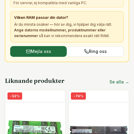
För servrar, ej kompatibla med vanliga PC.
Vilken
RAM
passar din dator?
Är du minsta osäker — hör av dig, vi hjälper dig välja rätt.
Ange datorns modellnummer, produktnummer eller
serienummer
så kan vi rekommendera exakt rätt
RAM
.
Mejla oss
Ring oss
Liknande produkter
Se alla →
-
52
%
-
74
%