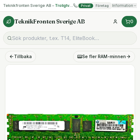
Teknikfronten Sverige AB –
Troligtvis billigast på begagnad IT!
Information
Privat
Företag
TeknikFronten Sverige AB
0
Tillbaka
Se fler
RAM-minnen