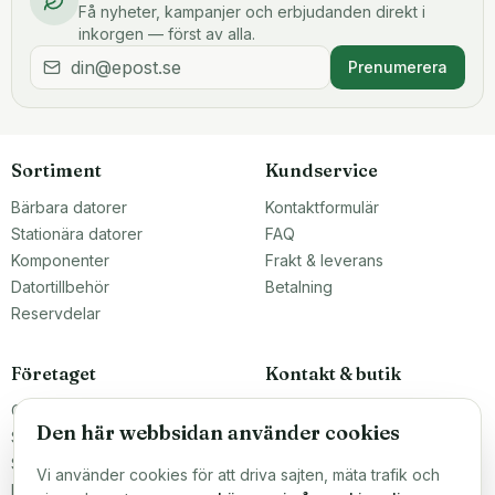
Få nyheter, kampanjer och erbjudanden direkt i
inkorgen — först av alla.
Prenumerera
Sortiment
Kundservice
Bärbara datorer
Kontaktformulär
Stationära datorer
FAQ
Komponenter
Frakt & leverans
Datortillbehör
Betalning
Reservdelar
Företaget
Kontakt & butik
Om oss
Teknikfronten Sverige AB
Den här webbsidan använder cookies
Malmö, Sverige
Större inköp?
info@teknikfronten.se
Sälj till oss
Vi använder cookies för att driva sajten, mäta trafik och
Köpvillkor
ÖPPETTIDER