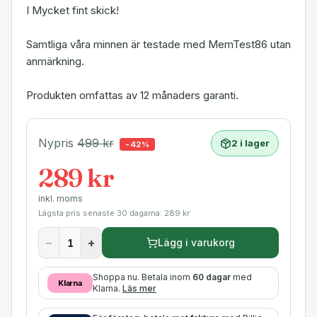
I Mycket fint skick!
Samtliga våra minnen är testade med MemTest86 utan
anmärkning.
Produkten omfattas av 12 månaders garanti.
Nypris
499
kr
2 i lager
-
42
%
289 kr
inkl. moms
Lägsta pris senaste 30 dagarna:
289
kr
−
+
Lägg i varukorg
Shoppa nu. Betala inom
60 dagar
med
Klarna
Klarna.
Läs mer