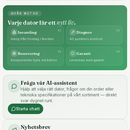
VÅR METOD
nytt liv
Varje dator får ett
.
0
1
0
2
Insamling
Diagnos
Inköp från företag i Norden.
40 punkters kontroll.
0
3
0
4
Renovering
Garanti
Komponenter byts vid behov.
Levereras med garanti.
Fråga vår AI-assistent
Hjälp att välja rätt dator, frågor om din order eller
tekniska specifikationer på vårt sortiment — direkt
svar dygnet runt.
Starta chatt
Nyhetsbrev