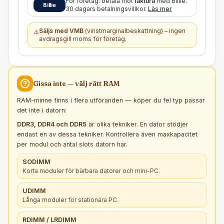
För företag: betala mot
faktura
med Billie.
Billie
30 dagars betalningsvillkor.
Läs mer
Säljs med VMB
(vinstmarginalbeskattning) – ingen
⚠️
avdragsgill moms för företag.
Gissa inte — välj rätt
RAM
RAM-minne finns i flera utföranden — köper du fel typ passar
det inte i datorn:
DDR3, DDR4 och DDR5
är olika tekniker. En dator stödjer
endast en av dessa tekniker. Kontrollera även maxkapacitet
per modul och antal slots datorn har.
SODIMM
Korta moduler för bärbara datorer och mini-PC.
UDIMM
Långa moduler för stationära PC.
RDIMM / LRDIMM