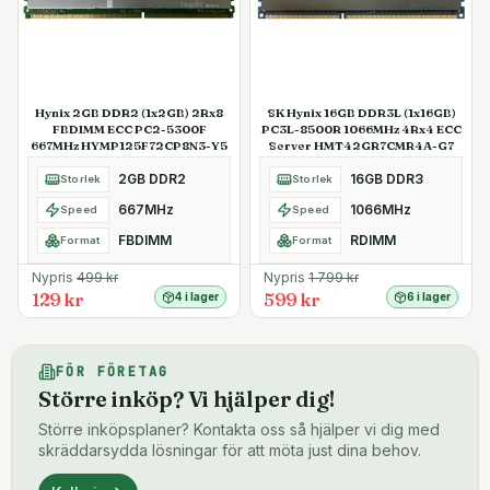
Hynix 2GB DDR2 (1x2GB) 2Rx8
SK Hynix 16GB DDR3L (1x16GB)
FBDIMM ECC PC2-5300F
PC3L-8500R 1066MHz 4Rx4 ECC
667MHz HYMP125F72CP8N3-Y5
Server HMT42GR7CMR4A-G7
2GB DDR2
16GB DDR3
Storlek
Storlek
667MHz
1066MHz
Speed
Speed
FBDIMM
RDIMM
Format
Format
Nypris
499
kr
Nypris
1 799
kr
129 kr
599 kr
4 i lager
6 i lager
FÖR FÖRETAG
Större inköp? Vi hjälper dig!
Större inköpsplaner? Kontakta oss så hjälper vi dig med
skräddarsydda lösningar för att möta just dina behov.