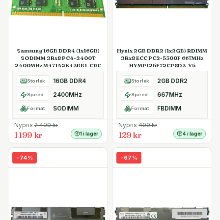
Samsung 16GB DDR4 (1x16GB)
Hynix 2GB DDR2 (1x2GB) RDIMM
SODIMM 2Rx8 PC4-2400T
2Rx8 ECC PC2-5300F 667MHz
2400MHz M471A2K43BB1-CRC
HYMP125F72CP8D3-Y5
16GB DDR4
2GB DDR2
Storlek
Storlek
2400MHz
667MHz
Speed
Speed
SODIMM
FBDIMM
Format
Format
Nypris
2 499
kr
Nypris
499
kr
1 199 kr
129 kr
1 i lager
4 i lager
-
74
%
-
67
%