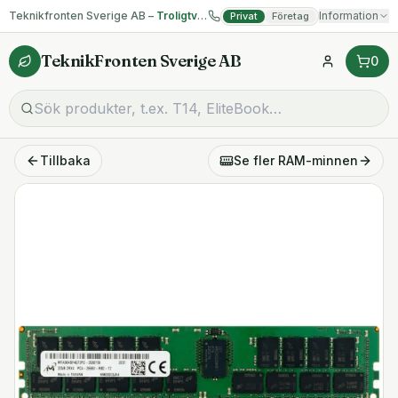
Teknikfronten Sverige AB –
Troligtvis billigast på begagnad IT!
Information
Privat
Företag
TeknikFronten Sverige AB
0
Tillbaka
Se fler
RAM-minnen