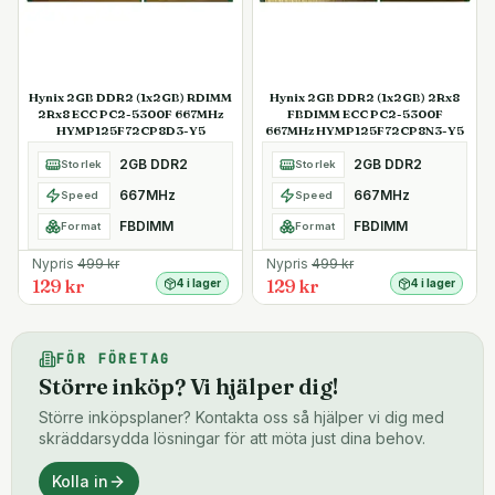
Hynix 2GB DDR2 (1x2GB) RDIMM
Hynix 2GB DDR2 (1x2GB) 2Rx8
2Rx8 ECC PC2-5300F 667MHz
FBDIMM ECC PC2-5300F
HYMP125F72CP8D3-Y5
667MHz HYMP125F72CP8N3-Y5
2GB DDR2
2GB DDR2
Storlek
Storlek
667MHz
667MHz
Speed
Speed
FBDIMM
FBDIMM
Format
Format
Nypris
499
kr
Nypris
499
kr
129 kr
129 kr
4 i lager
4 i lager
FÖR FÖRETAG
Större inköp? Vi hjälper dig!
Större inköpsplaner? Kontakta oss så hjälper vi dig med
skräddarsydda lösningar för att möta just dina behov.
Kolla in