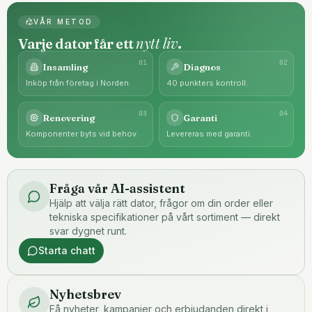
VÅR METOD
nytt liv
Varje dator får ett
.
0
1
0
2
Insamling
Diagnos
Inköp från företag i Norden.
40 punkters kontroll.
0
3
0
4
Renovering
Garanti
Komponenter byts vid behov.
Levereras med garanti.
Fråga vår AI-assistent
Hjälp att välja rätt dator, frågor om din order eller
tekniska specifikationer på vårt sortiment — direkt
svar dygnet runt.
Starta chatt
Nyhetsbrev
Få nyheter, kampanjer och erbjudanden direkt i