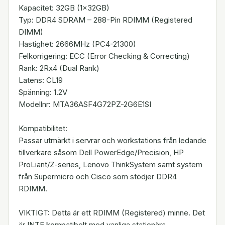
Kapacitet: 32GB (1x32GB)
Typ: DDR4 SDRAM – 288-Pin RDIMM (Registered
DIMM)
Hastighet: 2666MHz (PC4-21300)
Felkorrigering: ECC (Error Checking & Correcting)
Rank: 2Rx4 (Dual Rank)
Latens: CL19
Spänning: 1.2V
Modellnr: MTA36ASF4G72PZ-2G6E1SI
Kompatibilitet:
Passar utmärkt i servrar och workstations från ledande
tillverkare såsom Dell PowerEdge/Precision, HP
ProLiant/Z-series, Lenovo ThinkSystem samt system
från Supermicro och Cisco som stödjer DDR4
RDIMM.
VIKTIGT: Detta är ett RDIMM (Registered) minne. Det
är INTE kompatibelt med vanliga stationära