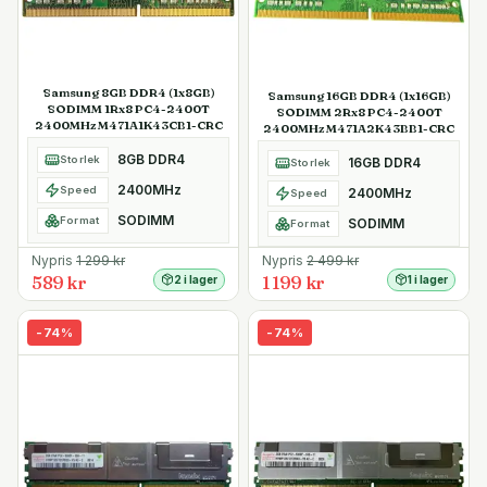
Samsung 8GB DDR4 (1x8GB)
Samsung 16GB DDR4 (1x16GB)
SODIMM 1Rx8 PC4-2400T
SODIMM 2Rx8 PC4-2400T
2400MHz M471A1K43CB1-CRC
2400MHz M471A2K43BB1-CRC
8GB DDR4
Storlek
16GB DDR4
Storlek
2400MHz
Speed
2400MHz
Speed
SODIMM
Format
SODIMM
Format
Nypris
1 299
kr
Nypris
2 499
kr
589 kr
1 199 kr
2 i lager
1 i lager
-
74
%
-
74
%