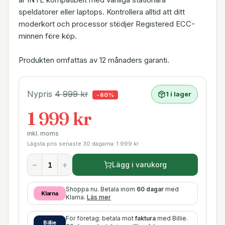
speldatorer eller laptops. Kontrollera alltid att ditt
moderkort och processor stödjer Registered ECC-
minnen före köp.
Produkten omfattas av 12 månaders garanti.
Nypris
4 999
kr
1 i lager
-
60
%
1 999 kr
inkl. moms
Lägsta pris senaste 30 dagarna:
1 999
kr
−
+
Lägg i varukorg
Shoppa nu. Betala inom
60 dagar
med
Klarna
Klarna.
Läs mer
För företag: betala mot
faktura
med Billie.
Billie