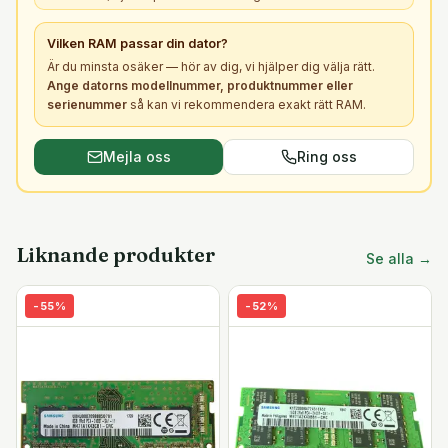
Vilken
RAM
passar din dator?
Är du minsta osäker — hör av dig, vi hjälper dig välja rätt.
Ange datorns modellnummer, produktnummer eller
serienummer
så kan vi rekommendera exakt rätt
RAM
.
Mejla oss
Ring oss
Liknande produkter
Se alla →
-
55
%
-
52
%