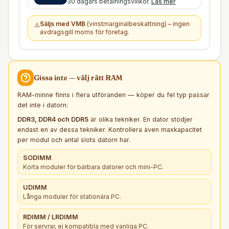
30 dagars betalningsvillkor.
Läs mer
Säljs med VMB
(vinstmarginalbeskattning) – ingen
⚠️
avdragsgill moms för företag.
Gissa inte — välj rätt
RAM
RAM-minne finns i flera utföranden — köper du fel typ passar
det inte i datorn:
DDR3, DDR4 och DDR5
är olika tekniker. En dator stödjer
endast en av dessa tekniker. Kontrollera även maxkapacitet
per modul och antal slots datorn har.
SODIMM
Korta moduler för bärbara datorer och mini-PC.
UDIMM
Långa moduler för stationära PC.
RDIMM / LRDIMM
För servrar, ej kompatibla med vanliga PC.