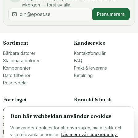
inkorgen — först av alla.
Prenumerera
Sortiment
Kundservice
Bärbara datorer
Kontaktformulär
Stationära datorer
FAQ
Komponenter
Frakt & leverans
Datortillbehör
Betalning
Reservdelar
Företaget
Kontakt & butik
Om oss
Teknikfronten Sverige AB
Den här webbsidan använder cookies
Malmö, Sverige
Större inköp?
info@teknikfronten.se
Sälj till oss
Vi använder cookies för att driva sajten, mäta trafik och
Köpvillkor
ÖPPETTIDER
visa relevanta annonser.
Läs mer i vår cookiepolicy.