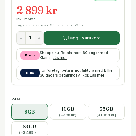
2 899 kr
inkl. moms
Lägsta pris senaste 30 dagarna:
2 899
kr
−
+
Lägg i varukorg
Shoppa nu. Betala inom
60 dagar
med
Klarna
Klarna.
Läs mer
För företag: betala mot
faktura
med Billie.
Billie
30 dagars betalningsvillkor.
Läs mer
RAM
16GB
32GB
8GB
(+
399
kr)
(+
1 199
kr)
64GB
(+
3 499
kr)