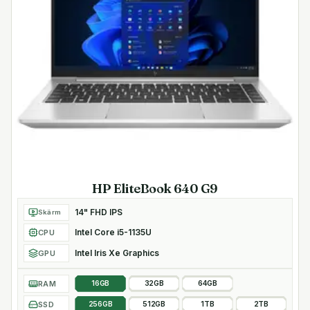
HP EliteBook 640 G9
14" FHD IPS
Skärm
Intel Core i5-1135U
CPU
Intel Iris Xe Graphics
GPU
RAM
16GB
32GB
64GB
SSD
256GB
512GB
1TB
2TB