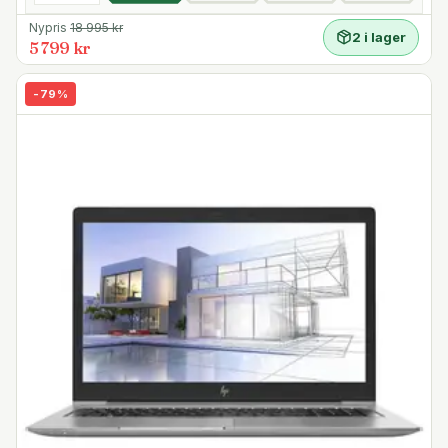
Nypris
18 995
kr
2 i lager
5 799 kr
-
79
%