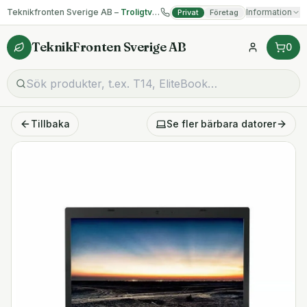
Teknikfronten Sverige AB –
Troligtvis billigast på begagnad IT!
Information
Privat
Företag
TeknikFronten Sverige AB
0
Tillbaka
Se fler
bärbara datorer