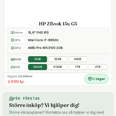
HP ZBook 15u G5
15,6" FHD IPS
Skärm
Intel Core i7-8650U
CPU
AMD Pro WX3100 2GB
GPU
RAM
16GB
32GB
64GB
SSD
256GB
512GB
1TB
2TB
Nypris
23 995
kr
1 i lager
4 999 kr
FÖR FÖRETAG
Större inköp? Vi hjälper dig!
Större inköpsplaner? Kontakta oss så hjälper vi dig med