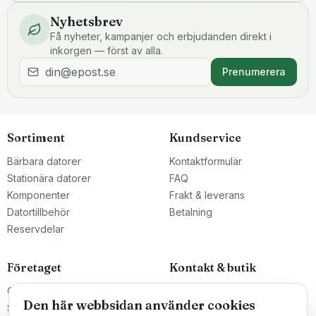
Nyhetsbrev
Få nyheter, kampanjer och erbjudanden direkt i
inkorgen — först av alla.
Prenumerera
Sortiment
Kundservice
Bärbara datorer
Kontaktformulär
Stationära datorer
FAQ
Komponenter
Frakt & leverans
Datortillbehör
Betalning
Reservdelar
Företaget
Kontakt & butik
Om oss
Teknikfronten Sverige AB
Den här webbsidan använder cookies
Malmö, Sverige
Större inköp?