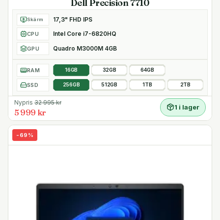
Dell Precision 7710
1x SC kortläsare
17,3" FHD IPS
Skärm
Mått och vikt
Intel Core i7-6820HQ
CPU
Bredd 33.5 cm
Quadro M3000M 4GB
GPU
Djup 23.5 cm
Höjd 2.25 cm
RAM
16GB
32GB
64GB
Vikt från 1.68 kg
SSD
256GB
512GB
1TB
2TB
Nypris
32 995
kr
1 i lager
5 999 kr
-
69
%