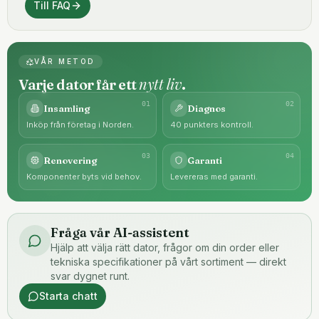
Till FAQ
VÅR METOD
nytt liv
Varje dator får ett
.
0
1
0
2
Insamling
Diagnos
Inköp från företag i Norden.
40 punkters kontroll.
0
3
0
4
Renovering
Garanti
Komponenter byts vid behov.
Levereras med garanti.
Fråga vår AI-assistent
Hjälp att välja rätt dator, frågor om din order eller
tekniska specifikationer på vårt sortiment — direkt
svar dygnet runt.
Starta chatt