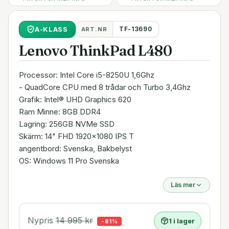
A
-KLASS
TF-13690
ART.NR
Lenovo ThinkPad L480
Processor: Intel Core i5-8250U 1,6Ghz
- QuadCore CPU med 8 trådar och Turbo 3,4Ghz
Grafik: Intel® UHD Graphics 620
Ram Minne: 8GB DDR4
Lagring: 256GB NVMe SSD
Skärm: 14" FHD 1920x1080 IPS T
angentbord: Svenska, Bakbelyst
OS: Windows 11 Pro Svenska
Läs mer
Nypris
14 995
kr
1 i lager
-
81
%