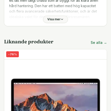
ett lätt men tåligt chassi som är byggt för att klara även
hård hantering. Den har ett batteri med hög kapacitet
och flera avancerade säkerhetsfunktioner, och är det
idealiska valet för den upptagne affärsresenären.
Visa mer
8:e generations Core i5
Den fyrkärniga Intel Core i5-processorn kan köra flera
processer samtidigt utan problem, och har ännu
Liknande produkter
Se alla →
snabbare turboläge för optimal produktivitet vid
användning av krävande program och appar.
-
76
%
FHD-skärm
IPS LED-skärmen på 15.6 tum har kristallklar och
detaljerad Full HD 1080p-upplösning. De smala kanterna
maximerar det användbara skärmutrymmet utan att
skapa onödig distraktion för tittaren. IPS-tekniken ger
djupare kontrast, ljusare färger och bredare
betraktningsvinklar.
Tangentbord
Lenovo ThinkPad L480 14" kommer med ett AccuType