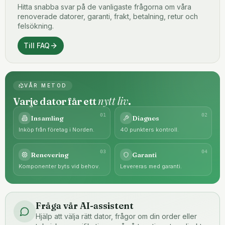
Hitta snabba svar på de vanligaste frågorna om våra
renoverade datorer, garanti, frakt, betalning, retur och
felsökning.
Till FAQ
VÅR METOD
nytt liv
Varje dator får ett
.
0
1
0
2
Insamling
Diagnos
Inköp från företag i Norden.
40 punkters kontroll.
0
3
0
4
Renovering
Garanti
Komponenter byts vid behov.
Levereras med garanti.
Fråga vår AI-assistent
Hjälp att välja rätt dator, frågor om din order eller