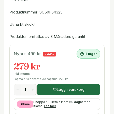
Produktnummer: SC50F54325
Utmärkt skick!
Produkten omfattas av 3 Månaders garanti!
Nypris
499
kr
1 i lager
-
44
%
279 kr
inkl. moms
Lägsta pris senaste 30 dagarna:
279
kr
−
+
Lägg i varukorg
Shoppa nu. Betala inom
60 dagar
med
Klarna
Klarna.
Läs mer