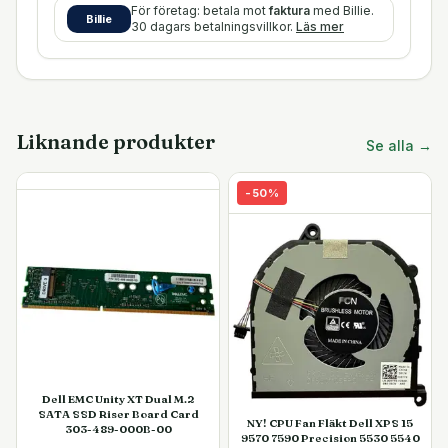
För företag: betala mot
faktura
med Billie.
Billie
30 dagars betalningsvillkor.
Läs mer
Liknande produkter
Se alla →
-
50
%
Dell EMC Unity XT Dual M.2
SATA SSD Riser Board Card
NY! CPU Fan Fläkt Dell XPS 15
303-489-000B-00
9570 7590 Precision 5530 5540