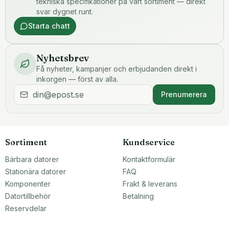
tekniska specifikationer på vårt sortiment — direkt
svar dygnet runt.
Starta chatt
Nyhetsbrev
Få nyheter, kampanjer och erbjudanden direkt i
inkorgen — först av alla.
Prenumerera
Sortiment
Kundservice
Bärbara datorer
Kontaktformulär
Stationära datorer
FAQ
Komponenter
Frakt & leverans
Datortillbehör
Betalning
Reservdelar