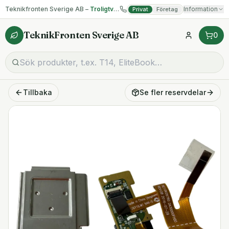
Teknikfronten Sverige AB –
Troligtvis billigast på begagnad IT!
Information
Privat
Företag
TeknikFronten Sverige AB
0
Tillbaka
Se fler
reservdelar