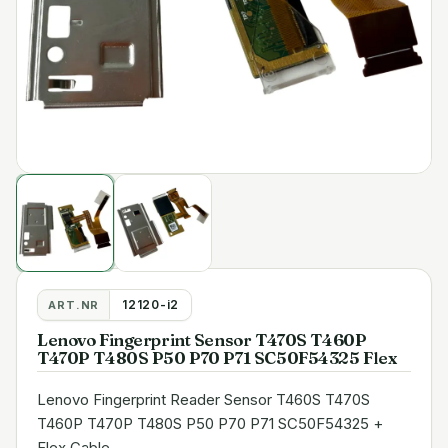
12120-i2
ART.NR
Lenovo Fingerprint Sensor T470S T460P
T470P T480S P50 P70 P71 SC50F54325 Flex
Lenovo Fingerprint Reader Sensor T460S T470S
T460P T470P T480S P50 P70 P71 SC50F54325 +
Flex Cable