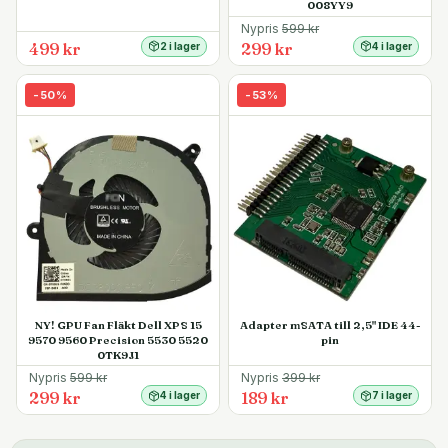
008YY9
Nypris
599
kr
499 kr
299 kr
2 i lager
4 i lager
-
50
%
-
53
%
NY! GPU Fan Fläkt Dell XPS 15
Adapter mSATA till 2,5" IDE 44-
9570 9560 Precision 5530 5520
pin
0TK9J1
Nypris
599
kr
Nypris
399
kr
299 kr
189 kr
4 i lager
7 i lager