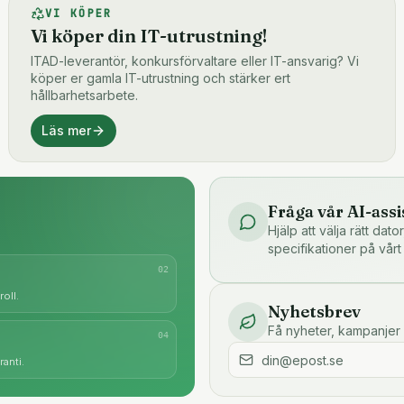
VI KÖPER
Vi köper din IT-utrustning!
ITAD-leverantör, konkursförvaltare eller IT-ansvarig? Vi
köper er gamla IT-utrustning och stärker ert
hållbarhetsarbete.
Läs mer
Fråga vår AI-assi
Hjälp att välja rätt dat
specifikationer på vårt
0
2
oll.
Nyhetsbrev
Få nyheter, kampanjer 
0
4
anti.