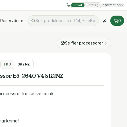
Information
Privat
Företag
Reservdelar
0
Se fler
processorer
SR2NZ
SKU
cessor E5-2640 V4 SR2NZ
processor för serverbruk.
märkning!