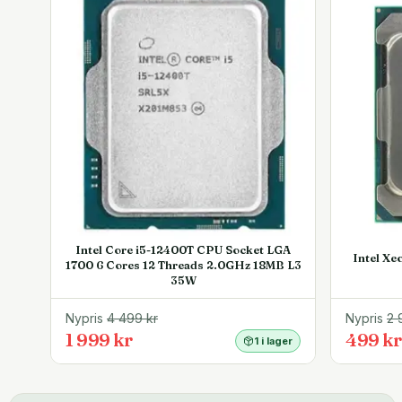
Intel Core i5-12400T CPU Socket LGA
Intel X
1700 6 Cores 12 Threads 2.0GHz 18MB L3
35W
Nypris
4 499
kr
Nypris
2 
1 999 kr
499 kr
1 i lager