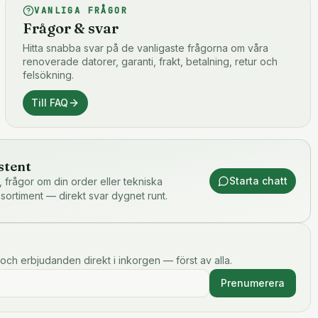
VANLIGA FRÅGOR
Frågor & svar
Hitta snabba svar på de vanligaste frågorna om våra
renoverade datorer, garanti, frakt, betalning, retur och
felsökning.
Till FAQ
stent
Starta chatt
or, frågor om din order eller tekniska
 sortiment — direkt svar dygnet runt.
och erbjudanden direkt i inkorgen — först av alla.
Prenumerera