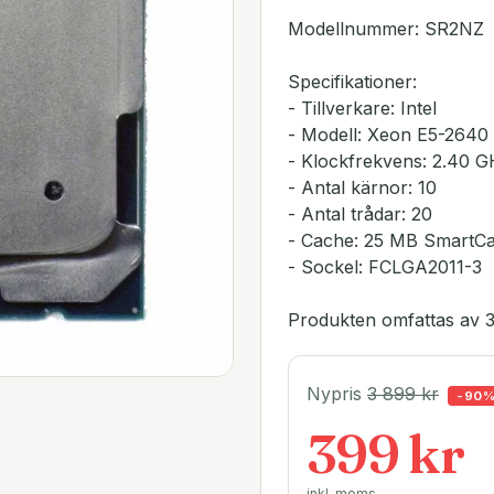
Modellnummer: SR2NZ
Specifikationer:
- Tillverkare: Intel
- Modell: Xeon E5-2640
- Klockfrekvens: 2.40 
- Antal kärnor: 10
- Antal trådar: 20
- Cache: 25 MB SmartC
- Sockel: FCLGA2011-3
Produkten omfattas av 3
Nypris
3 899
kr
-
90
399 kr
inkl. moms