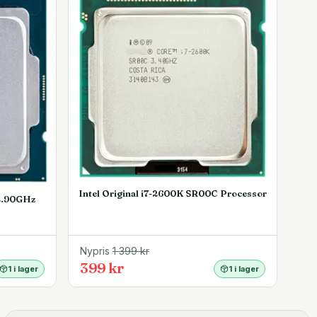
Intel Original i7-2600K SR00C Processor
2.90GHz
Nypris
1 399
kr
399 kr
1 i lager
1 i lager