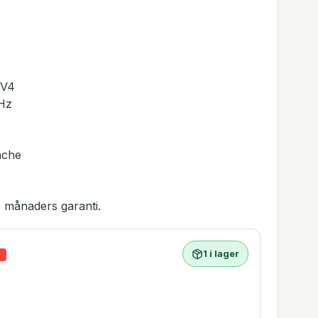
 V4
GHz
ache
 månaders garanti.
1 i lager
%