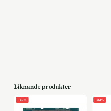
Liknande produkter
-
56
%
-
83
%