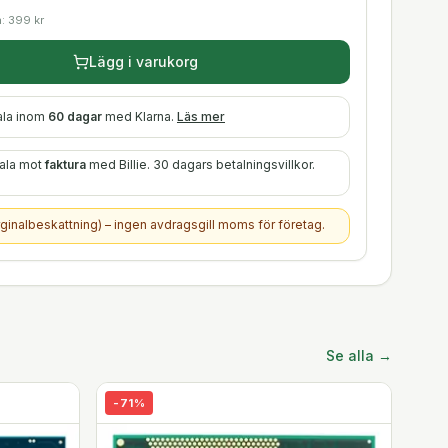
a:
399
kr
Lägg i varukorg
ala inom
60 dagar
med Klarna.
Läs mer
tala mot
faktura
med Billie. 30 dagars betalningsvillkor.
ginalbeskattning) – ingen avdragsgill moms för företag.
Se alla →
-
71
%