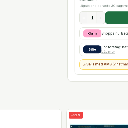
Lägsta pris senaste 30 dagarn
−
+
Shoppa nu. Bet
Klarna
För företag: be
Billie
Läs mer
Säljs med VMB
(vinstmar
⚠️
-
52
%