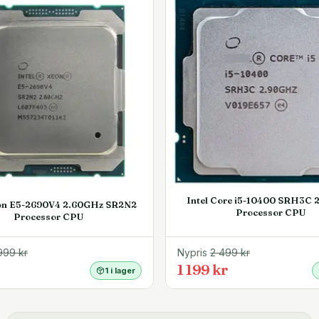
Intel Core i5-10400 SRH3C 
eon E5-2690V4 2.60GHz SR2N2
Processor CPU
Processor CPU
999
kr
Nypris
2 499
kr
1 199 kr
1 i lager