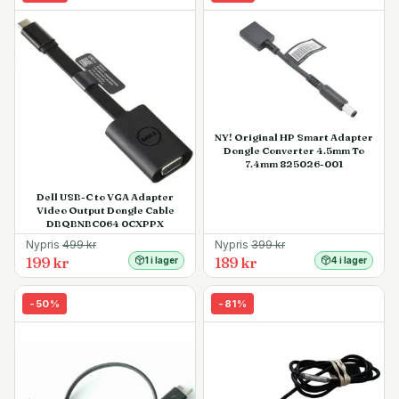
NY! Original HP Smart Adapter
Dongle Converter 4.5mm To
7.4mm 825026-001
Dell USB-C to VGA Adapter
Video Output Dongle Cable
DBQBNBC064 0CXPPX
Nypris
499
kr
Nypris
399
kr
199 kr
189 kr
1 i lager
4 i lager
-
50
%
-
81
%