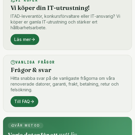
VI KÖPER
Vi köper din IT-utrustning!
ITAD-leverantör, konkursförvaltare eller IT-ansvarig? Vi
köper er gamla IT-utrustning och stärker ert
hållbarhetsarbete.
Läs mer
VANLIGA FRÅGOR
Frågor & svar
Hitta snabba svar på de vanligaste frågorna om våra
renoverade datorer, garanti, frakt, betalning, retur och
felsökning.
Till FAQ
VÅR METOD
nytt liv
Varje dator får ett
.