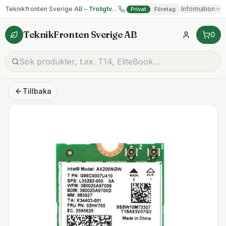
Teknikfronten Sverige AB –
Troligtvis billigast på begagnad IT!
Information
Privat
Företag
TeknikFronten Sverige AB
0
Tillbaka