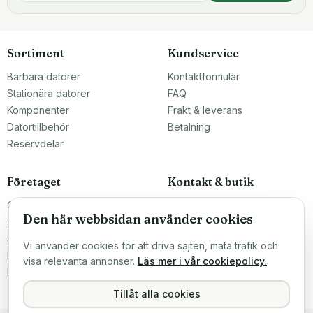
Sortiment
Kundservice
Bärbara datorer
Kontaktformulär
Stationära datorer
FAQ
Komponenter
Frakt & leverans
Datortillbehör
Betalning
Reservdelar
Företaget
Kontakt & butik
Om oss
Teknikfronten Sverige AB
Den här webbsidan använder cookies
Malmö, Sverige
Större inköp?
info@teknikfronten.se
Sälj till oss
Vi använder cookies för att driva sajten, mäta trafik och
Köpvillkor
ÖPPETTIDER
visa relevanta annonser.
Läs mer i vår cookiepolicy.
Mån–Fre 10–16
Integritetspolicy
Hitta hit →
Tillåt alla cookies