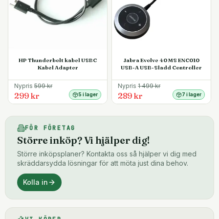
HP Thunderbolt kabel USBC
Jabra Evolve 40 MS ENC010
Kabel Adapter
USB-A USB-Sladd Controller
Nypris
599
kr
Nypris
1 499
kr
299 kr
289 kr
5 i lager
7 i lager
FÖR FÖRETAG
Större inköp? Vi hjälper dig!
Större inköpsplaner? Kontakta oss så hjälper vi dig med
skräddarsydda lösningar för att möta just dina behov.
Kolla in