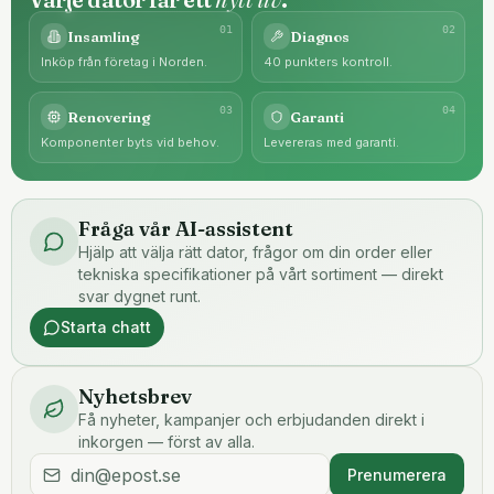
0
1
0
2
Insamling
Diagnos
Inköp från företag i Norden.
40 punkters kontroll.
0
3
0
4
Renovering
Garanti
Komponenter byts vid behov.
Levereras med garanti.
Fråga vår AI-assistent
Hjälp att välja rätt dator, frågor om din order eller
tekniska specifikationer på vårt sortiment — direkt
svar dygnet runt.
Starta chatt
Nyhetsbrev
Få nyheter, kampanjer och erbjudanden direkt i
inkorgen — först av alla.
Prenumerera