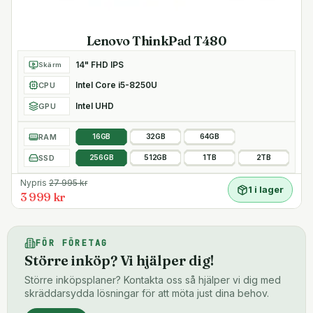
Lenovo ThinkPad T480
14" FHD IPS
Skärm
Intel Core i5-8250U
CPU
Intel UHD
GPU
RAM
16GB
32GB
64GB
SSD
256GB
512GB
1TB
2TB
Nypris
27 995
kr
1 i lager
3 999 kr
FÖR FÖRETAG
Större inköp? Vi hjälper dig!
Större inköpsplaner? Kontakta oss så hjälper vi dig med
skräddarsydda lösningar för att möta just dina behov.