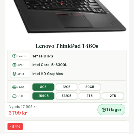
Lenovo ThinkPad T460s
14" FHD IPS
Skärm
Intel Core i5-6300U
CPU
Intel HD Graphics
GPU
RAM
8GB
12GB
20GB
SSD
256GB
512GB
1TB
2TB
Nypris
17 995
kr
1 i lager
2 799 kr
-
84
%