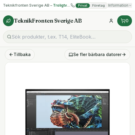
Teknikfronten Sverige AB –
Troligtvis billigast på begagnad IT!
Information
Privat
Företag
TeknikFronten Sverige AB
0
Tillbaka
Se fler
bärbara datorer