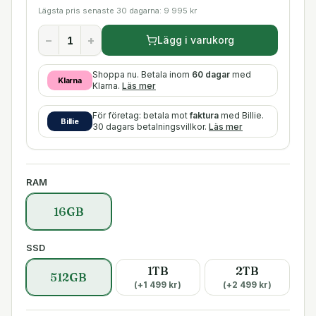
Lägsta pris senaste 30 dagarna:
9 995
kr
−
+
Lägg i varukorg
Shoppa nu. Betala inom
60 dagar
med
Klarna
Klarna.
Läs mer
För företag: betala mot
faktura
med Billie.
Billie
30 dagars betalningsvillkor.
Läs mer
RAM
16GB
SSD
1TB
2TB
512GB
(+
1 499
kr)
(+
2 499
kr)