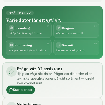
VÅR METOD
nytt liv
Varje dator får ett
.
0
1
0
2
Insamling
Diagnos
Inköp från företag i Norden.
40 punkters kontroll.
0
3
0
4
Renovering
Garanti
Komponenter byts vid behov.
Levereras med garanti.
Fråga vår AI-assistent
Hjälp att välja rätt dator, frågor om din order eller
tekniska specifikationer på vårt sortiment — direkt
svar dygnet runt.
Starta chatt
Nyhetsbrev