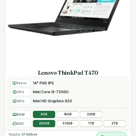
Lenovo ThinkPad T470
14" FHD IPS
Skärm
Intel Core i5-7200U
CPU
Intel HD Graphics 620
GPU
RAM
8GB
16GB
32GB
SSD
256GB
512GB
1TB
2TB
Nypris
17 995
kr