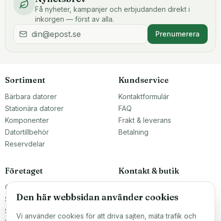
Få nyheter, kampanjer och erbjudanden direkt i
inkorgen — först av alla.
Prenumerera
Sortiment
Kundservice
Bärbara datorer
Kontaktformulär
Stationära datorer
FAQ
Komponenter
Frakt & leverans
Datortillbehör
Betalning
Reservdelar
Företaget
Kontakt & butik
Om oss
Teknikfronten Sverige AB
Den här webbsidan använder cookies
Malmö, Sverige
Större inköp?
info@teknikfronten.se
Sälj till oss
Vi använder cookies för att driva sajten, mäta trafik och