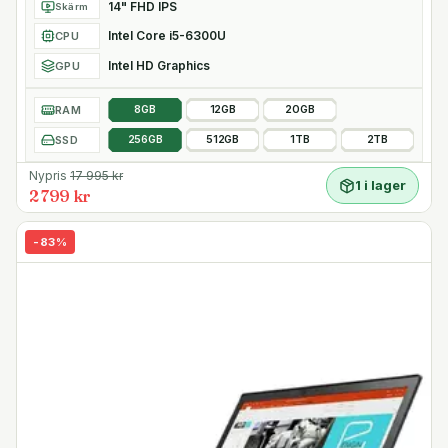
14" FHD IPS
Skärm
Intel Core i5-6300U
CPU
Intel HD Graphics
GPU
RAM
8GB
12GB
20GB
SSD
256GB
512GB
1TB
2TB
Nypris
17 995
kr
1 i lager
2 799 kr
-
83
%