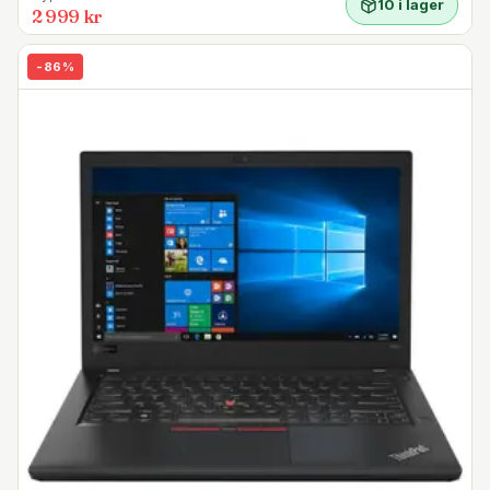
10 i lager
2 999 kr
-
86
%