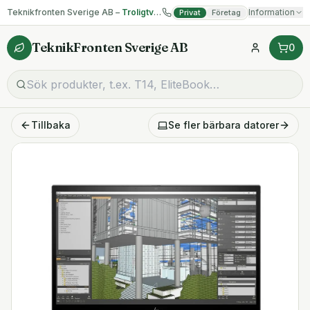
Teknikfronten Sverige AB –
Troligtvis billigast på begagnad IT!
Information
Privat
Företag
TeknikFronten Sverige AB
0
Tillbaka
Se fler
bärbara datorer