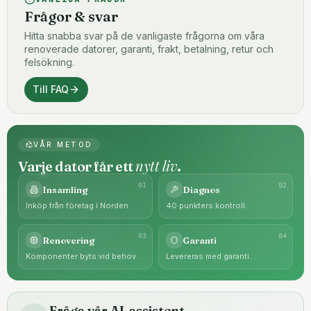
Frågor & svar
Hitta snabba svar på de vanligaste frågorna om våra
renoverade datorer, garanti, frakt, betalning, retur och
felsökning.
Till FAQ
VÅR METOD
nytt liv
Varje dator får ett
.
0
1
0
2
Insamling
Diagnos
Inköp från företag i Norden.
40 punkters kontroll.
0
3
0
4
Renovering
Garanti
Komponenter byts vid behov.
Levereras med garanti.
Fråga vår AI-assistent