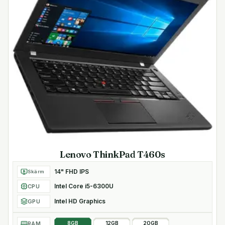
Lenovo ThinkPad T460s
14" FHD IPS
Skärm
Intel Core i5-6300U
CPU
Intel HD Graphics
GPU
RAM
8GB
12GB
20GB