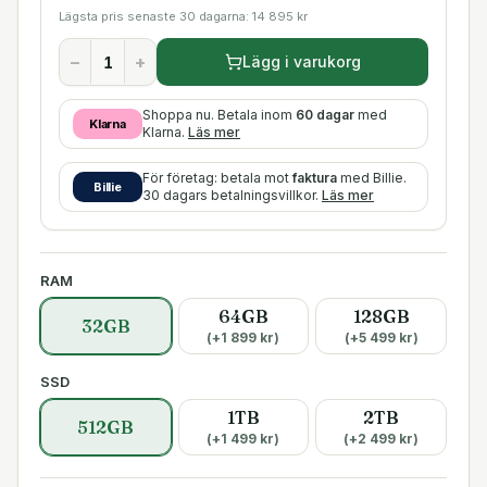
Lägsta pris senaste 30 dagarna:
14 895
kr
−
+
Lägg i varukorg
Shoppa nu. Betala inom
60 dagar
med
Klarna
Klarna.
Läs mer
För företag: betala mot
faktura
med Billie.
Billie
30 dagars betalningsvillkor.
Läs mer
RAM
64GB
128GB
32GB
(+
1 899
kr)
(+
5 499
kr)
SSD
1TB
2TB
512GB
(+
1 499
kr)
(+
2 499
kr)