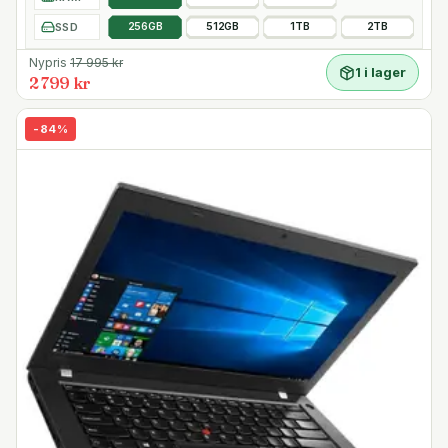
SSD
256GB
512GB
1TB
2TB
Nypris
17 995
kr
1 i lager
2 799 kr
-
84
%