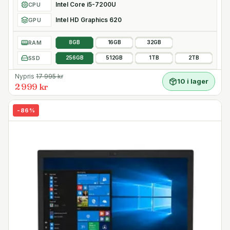
Intel Core i5-7200U
CPU
Intel HD Graphics 620
GPU
RAM
8GB
16GB
32GB
SSD
256GB
512GB
1TB
2TB
Nypris
17 995
kr
10 i lager
2 999 kr
-
86
%