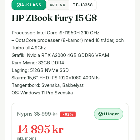
A
-KLASS
TF-13358
ART.NR
HP ZBook Fury 15 G8
Processor: Intel Core i9-11950H 2.10 GHz
– OctaCore processer (8-kärnor) med 16 trådar, och
Turbo till 4,9Ghz
Grafik: Nvidia RTX A2000 4GB GDDR6 VRAM
Ram Minne: 32GB DDR4
Lagring: 512GB NVMe SSD
Skärm: 15,6" FHD IPS 1920x1080 400Nits
Tangentbord: Svenska, Bakbelyst
OS: Windows 11 Pro Svenska
Nypris
38 999
kr
1 i lager
-
62
%
14 895 kr
inkl. moms