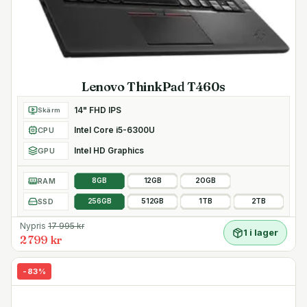
Lenovo ThinkPad T460s
14" FHD IPS
Skärm
Intel Core i5-6300U
CPU
Intel HD Graphics
GPU
RAM
8GB
12GB
20GB
SSD
256GB
512GB
1TB
2TB
Nypris
17 995
kr
1 i lager
2 799 kr
-
83
%