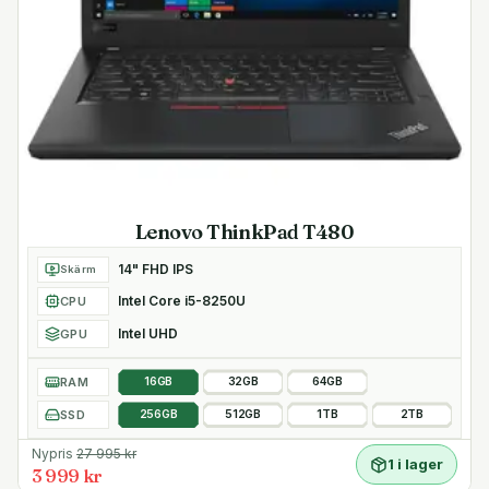
Lenovo ThinkPad T480
14" FHD IPS
Skärm
Intel Core i5-8250U
CPU
Intel UHD
GPU
RAM
16GB
32GB
64GB
SSD
256GB
512GB
1TB
2TB
Nypris
27 995
kr
1 i lager
3 999 kr