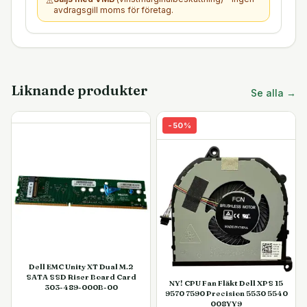
⚠️
avdragsgill moms för företag.
Liknande produkter
Se alla →
-
50
%
Dell EMC Unity XT Dual M.2
SATA SSD Riser Board Card
NY! CPU Fan Fläkt Dell XPS 15
303-489-000B-00
9570 7590 Precision 5530 5540
008YY9