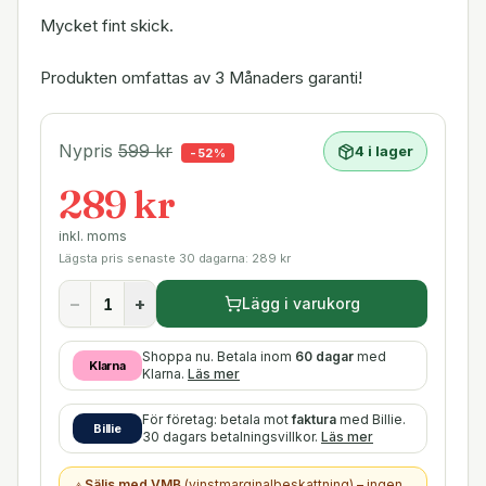
Mycket fint skick.
Produkten omfattas av 3 Månaders garanti!
Nypris
599
kr
4 i lager
-
52
%
289 kr
inkl. moms
Lägsta pris senaste 30 dagarna:
289
kr
−
+
Lägg i varukorg
Shoppa nu. Betala inom
60 dagar
med
Klarna
Klarna.
Läs mer
För företag: betala mot
faktura
med Billie.
Billie
30 dagars betalningsvillkor.
Läs mer
Säljs med VMB
(vinstmarginalbeskattning) – ingen