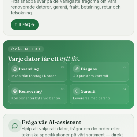
Hitta snabba svar på de vanligaste frågorna om våra
renoverade datorer, garanti, frakt, betalning, retur och
felsökning.
Till FAQ
VÅR METOD
nytt liv
Varje dator får ett
.
0
1
0
2
Insamling
Diagnos
Inköp från företag i Norden.
40 punkters kontroll.
0
3
0
4
Renovering
Garanti
Komponenter byts vid behov.
Levereras med garanti.
Fråga vår AI-assistent
Hjälp att välja rätt dator, frågor om din order eller
tekniska specifikationer på vårt sortiment — direkt