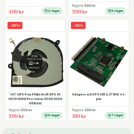
Nypris
599
kr
499 kr
299 kr
2 i lager
4 i lager
-
50
%
-
53
%
NY! GPU Fan Fläkt Dell XPS 15
Adapter mSATA till 2,5" IDE 44-
9570 9560 Precision 5530 5520
pin
0TK9J1
Nypris
599
kr
Nypris
399
kr
299 kr
189 kr
4 i lager
7 i lager