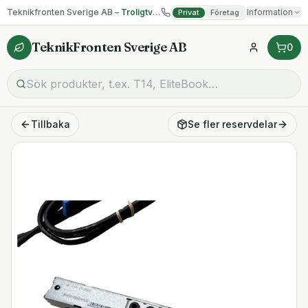
Teknikfronten Sverige AB –
Troligtvis billigast på begagnad IT!
Information
Privat
Företag
TeknikFronten Sverige AB
0
Tillbaka
Se fler
reservdelar