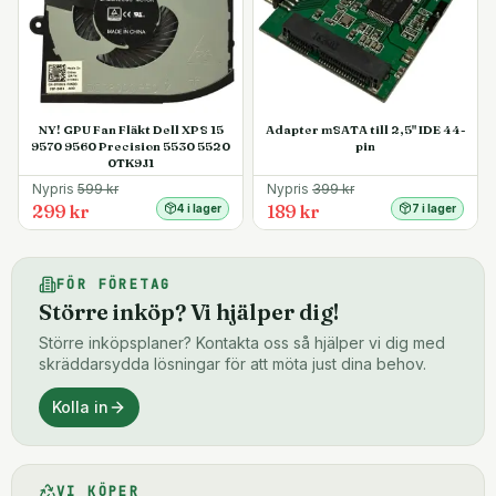
NY! GPU Fan Fläkt Dell XPS 15
Adapter mSATA till 2,5" IDE 44-
9570 9560 Precision 5530 5520
pin
0TK9J1
Nypris
599
kr
Nypris
399
kr
299 kr
189 kr
4 i lager
7 i lager
FÖR FÖRETAG
Större inköp? Vi hjälper dig!
Större inköpsplaner? Kontakta oss så hjälper vi dig med
skräddarsydda lösningar för att möta just dina behov.
Kolla in
VI KÖPER