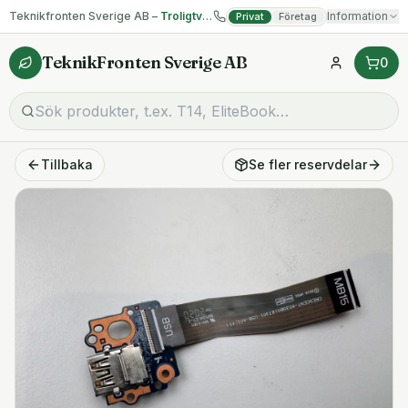
Teknikfronten Sverige AB –
Troligtvis billigast på begagnad IT!
Information
Privat
Företag
TeknikFronten Sverige AB
0
Tillbaka
Se fler
reservdelar