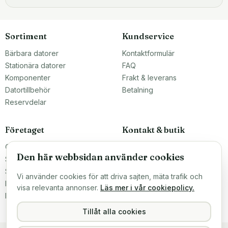
Sortiment
Kundservice
Bärbara datorer
Kontaktformulär
Stationära datorer
FAQ
Komponenter
Frakt & leverans
Datortillbehör
Betalning
Reservdelar
Företaget
Kontakt & butik
Om oss
Teknikfronten Sverige AB
Den här webbsidan använder cookies
Malmö, Sverige
Större inköp?
info@teknikfronten.se
Sälj till oss
Vi använder cookies för att driva sajten, mäta trafik och
Köpvillkor
ÖPPETTIDER
visa relevanta annonser.
Läs mer i vår cookiepolicy.
Mån–Fre 10–16
Integritetspolicy
Hitta hit →
Tillåt alla cookies