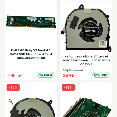
Dell EMC Unity XT Dual M.2
SATA SSD Riser Board Card
NY! CPU Fan Fläkt Dell XPS 15
303-489-000B-00
9570 7590 Precision 5530 5540
008YY9
Nypris
599
kr
499 kr
299 kr
2 i lager
4 i lager
-
50
%
-
53
%