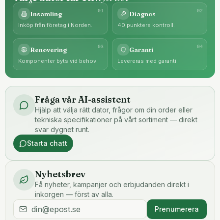
0
1
0
2
Insamling
Diagnos
Inköp från företag i Norden.
40 punkters kontroll.
0
3
0
4
Renovering
Garanti
Komponenter byts vid behov.
Levereras med garanti.
Fråga vår AI-assistent
Hjälp att välja rätt dator, frågor om din order eller
tekniska specifikationer på vårt sortiment — direkt
svar dygnet runt.
Starta chatt
Nyhetsbrev
Få nyheter, kampanjer och erbjudanden direkt i
inkorgen — först av alla.
Prenumerera