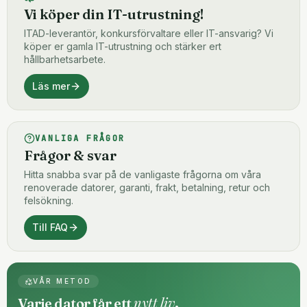
Vi köper din IT-utrustning!
ITAD-leverantör, konkursförvaltare eller IT-ansvarig? Vi
köper er gamla IT-utrustning och stärker ert
hållbarhetsarbete.
Läs mer
VANLIGA FRÅGOR
Frågor & svar
Hitta snabba svar på de vanligaste frågorna om våra
renoverade datorer, garanti, frakt, betalning, retur och
felsökning.
Till FAQ
VÅR METOD
nytt liv
Varje dator får ett
.