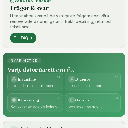
VANLIGA FRÅGOR
Frågor & svar
Hitta snabba svar på de vanligaste frågorna om våra
renoverade datorer, garanti, frakt, betalning, retur och
felsökning.
Till FAQ
VÅR METOD
nytt liv
Varje dator får ett
.
0
1
0
2
Insamling
Diagnos
Inköp från företag i Norden.
40 punkters kontroll.
0
3
0
4
Renovering
Garanti
Komponenter byts vid behov.
Levereras med garanti.