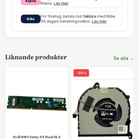
Klarna
Klarna.
Läs mer
För företag: betala mot
faktura
med Billie.
Billie
30 dagars betalningsvillkor.
Läs mer
Liknande produkter
Se alla →
-
50
%
Dell EMC Unity XT Dual M.2