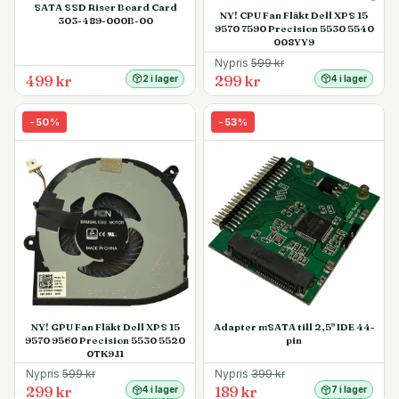
SATA SSD Riser Board Card
NY! CPU Fan Fläkt Dell XPS 15
303-489-000B-00
9570 7590 Precision 5530 5540
008YY9
Nypris
599
kr
499 kr
299 kr
2 i lager
4 i lager
-
50
%
-
53
%
NY! GPU Fan Fläkt Dell XPS 15
Adapter mSATA till 2,5" IDE 44-
9570 9560 Precision 5530 5520
pin
0TK9J1
Nypris
599
kr
Nypris
399
kr
299 kr
189 kr
4 i lager
7 i lager