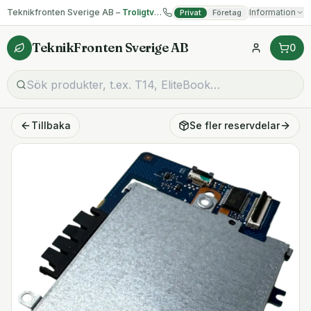
Teknikfronten Sverige AB –
Troligtvis billigast på begagnad IT!
Information
Privat
Företag
TeknikFronten Sverige AB
0
Tillbaka
Se fler
reservdelar