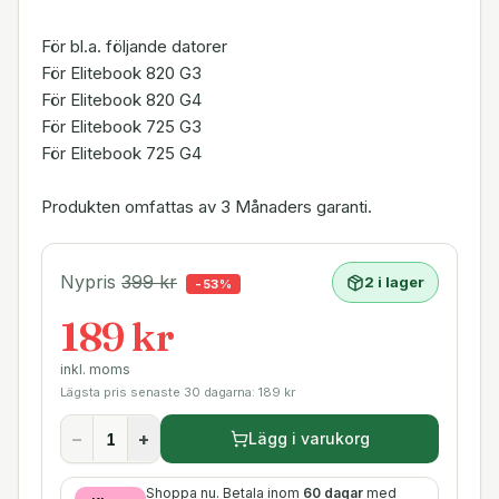
För bl.a. följande datorer
För Elitebook 820 G3
För Elitebook 820 G4
För Elitebook 725 G3
För Elitebook 725 G4
Produkten omfattas av 3 Månaders garanti.
Nypris
399
kr
2 i lager
-
53
%
189 kr
inkl. moms
Lägsta pris senaste 30 dagarna:
189
kr
−
+
Lägg i varukorg
Shoppa nu. Betala inom
60 dagar
med