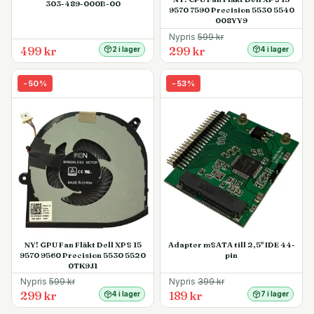
303-489-000B-00
9570 7590 Precision 5530 5540
008YY9
Nypris
599
kr
499 kr
299 kr
2 i lager
4 i lager
-
50
%
-
53
%
NY! GPU Fan Fläkt Dell XPS 15
Adapter mSATA till 2,5" IDE 44-
9570 9560 Precision 5530 5520
pin
0TK9J1
Nypris
599
kr
Nypris
399
kr
299 kr
189 kr
4 i lager
7 i lager