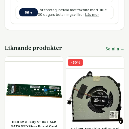
För företag: betala mot
faktura
med Billie.
Billie
30 dagars betalningsvillkor.
Läs mer
Liknande produkter
Se alla →
-
50
%
Dell EMC Unity XT Dual M.2
SATA SSD Riser Board Card
NY! CPU Fan Fläkt Dell XPS 15