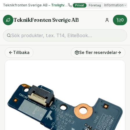
Teknikfronten Sverige AB –
Troligtvis billigast på begagnad IT!
Information
Privat
Företag
TeknikFronten Sverige AB
0
Tillbaka
Se fler
reservdelar