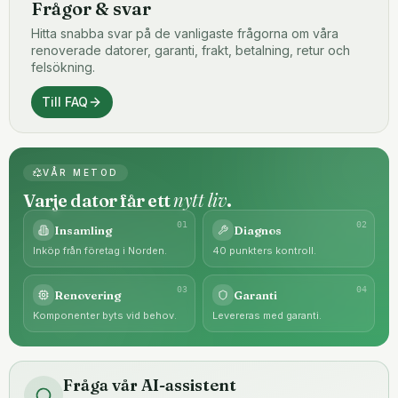
Frågor & svar
Hitta snabba svar på de vanligaste frågorna om våra
renoverade datorer, garanti, frakt, betalning, retur och
felsökning.
Till FAQ
VÅR METOD
nytt liv
Varje dator får ett
.
0
1
0
2
Insamling
Diagnos
Inköp från företag i Norden.
40 punkters kontroll.
0
3
0
4
Renovering
Garanti
Komponenter byts vid behov.
Levereras med garanti.
Fråga vår AI-assistent