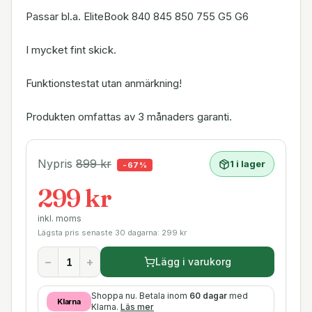
Passar bl.a. EliteBook 840 845 850 755 G5 G6
I mycket fint skick.
Funktionstestat utan anmärkning!
Produkten omfattas av 3 månaders garanti.
Nypris
899
kr
1 i lager
-
67
%
299 kr
inkl. moms
Lägsta pris senaste 30 dagarna:
299
kr
−
+
Lägg i varukorg
Shoppa nu. Betala inom
60 dagar
med
Klarna
Klarna.
Läs mer