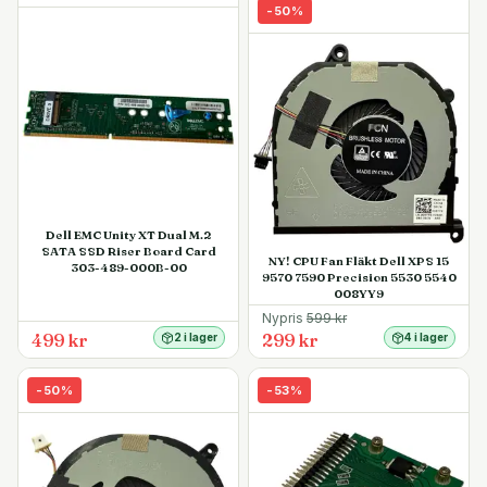
-
50
%
Dell EMC Unity XT Dual M.2
SATA SSD Riser Board Card
NY! CPU Fan Fläkt Dell XPS 15
303-489-000B-00
9570 7590 Precision 5530 5540
008YY9
Nypris
599
kr
499 kr
299 kr
2 i lager
4 i lager
-
50
%
-
53
%