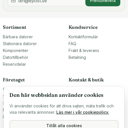
Prenumerera
Sortiment
Kundservice
Bärbara datorer
Kontaktformulär
Stationära datorer
FAQ
Komponenter
Frakt & leverans
Datortillbehör
Betalning
Reservdelar
Företaget
Kontakt & butik
Om oss
Teknikfronten Sverige AB
Den här webbsidan använder cookies
Malmö, Sverige
Större inköp?
info@teknikfronten.se
Sälj till oss
Vi använder cookies för att driva sajten, mäta trafik och
Köpvillkor
ÖPPETTIDER
visa relevanta annonser.
Läs mer i vår cookiepolicy.
Mån–Fre 10–16
Integritetspolicy
Hitta hit →
Tillåt alla cookies