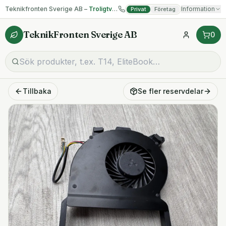
Teknikfronten Sverige AB –
Troligtvis billigast på begagnad IT!
Information
Privat
Företag
TeknikFronten Sverige AB
0
Tillbaka
Se fler
reservdelar