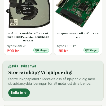
NY! GPU Fan Fläkt Dell XPS 15
Adapter mSATA till 2,5" IDE 44-
9570 9560 Precision 5530 5520
pin
0TK9J1
Nypris
599
kr
Nypris
399
kr
299 kr
189 kr
4 i lager
7 i lager
FÖR FÖRETAG
Större inköp? Vi hjälper dig!
Större inköpsplaner? Kontakta oss så hjälper vi dig med
skräddarsydda lösningar för att möta just dina behov.
Kolla in