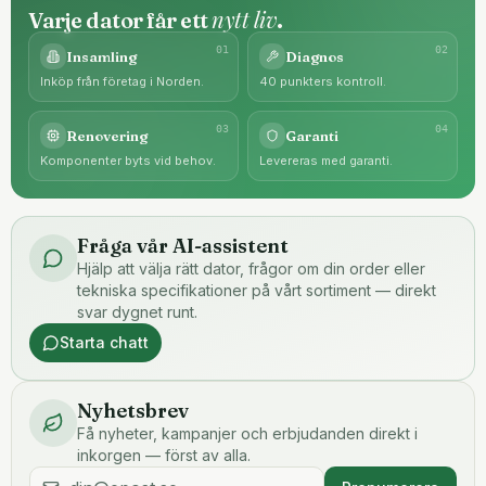
nytt liv
Varje dator får ett
.
0
1
0
2
Insamling
Diagnos
Inköp från företag i Norden.
40 punkters kontroll.
0
3
0
4
Renovering
Garanti
Komponenter byts vid behov.
Levereras med garanti.
Fråga vår AI-assistent
Hjälp att välja rätt dator, frågor om din order eller
tekniska specifikationer på vårt sortiment — direkt
svar dygnet runt.
Starta chatt
Nyhetsbrev
Få nyheter, kampanjer och erbjudanden direkt i
inkorgen — först av alla.