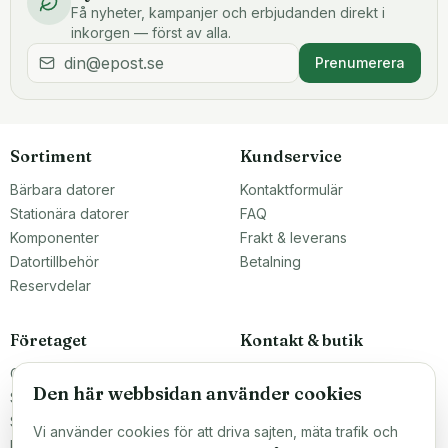
Få nyheter, kampanjer och erbjudanden direkt i
inkorgen — först av alla.
Prenumerera
Sortiment
Kundservice
Bärbara datorer
Kontaktformulär
Stationära datorer
FAQ
Komponenter
Frakt & leverans
Datortillbehör
Betalning
Reservdelar
Företaget
Kontakt & butik
Om oss
Teknikfronten Sverige AB
Den här webbsidan använder cookies
Malmö, Sverige
Större inköp?
info@teknikfronten.se
Sälj till oss
Vi använder cookies för att driva sajten, mäta trafik och
Köpvillkor
ÖPPETTIDER