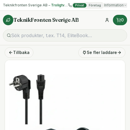
Teknikfronten Sverige AB –
Troligtvis billigast på begagnad IT!
Information
Privat
Företag
TeknikFronten Sverige AB
0
Tillbaka
Se fler
laddare