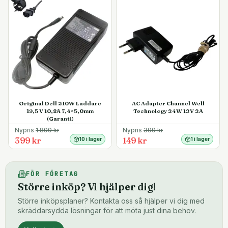
Original Dell 210W Laddare
AC Adapter Channel Well
19,5 V 10,8A 7,4×5,0mm
Technology 24W 12V 2A
(Garanti)
Nypris
1 899
kr
Nypris
399
kr
399 kr
149 kr
10 i lager
1 i lager
FÖR FÖRETAG
Större inköp? Vi hjälper dig!
Större inköpsplaner? Kontakta oss så hjälper vi dig med
skräddarsydda lösningar för att möta just dina behov.