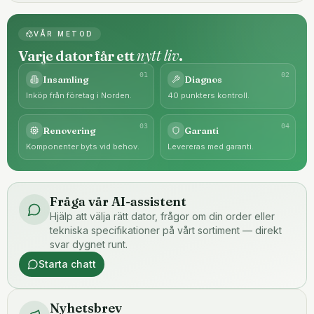
VÅR METOD
nytt liv
Varje dator får ett
.
0
1
0
2
Insamling
Diagnos
Inköp från företag i Norden.
40 punkters kontroll.
0
3
0
4
Renovering
Garanti
Komponenter byts vid behov.
Levereras med garanti.
Fråga vår AI-assistent
Hjälp att välja rätt dator, frågor om din order eller
tekniska specifikationer på vårt sortiment — direkt
svar dygnet runt.
Starta chatt
Nyhetsbrev