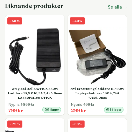
Liknande produkter
Se alla →
-
58
%
-
40
%
Original Dell 0GT1CX 330W
NY! Ersättningsladdare HP 90W
Laddare 19,5 V 16,9A 7,4×5,0mm
Laptop-laddare 19V 4,74A
LA330PM160 GT1CX
7,4x5,0mm
Nypris
1 899
kr
Nypris
499
kr
799 kr
299 kr
1 i lager
6 i lager
-
79
%
-
63
%