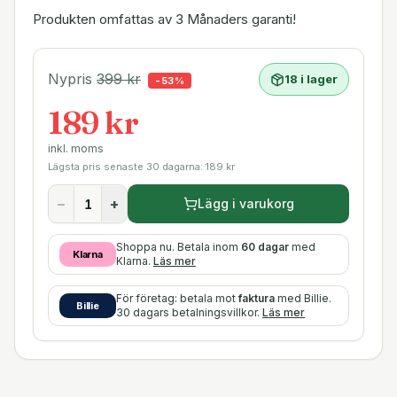
Produkten omfattas av 3 Månaders garanti!
Nypris
399
kr
18 i lager
-
53
%
189 kr
inkl. moms
Lägsta pris senaste 30 dagarna:
189
kr
−
+
Lägg i varukorg
Shoppa nu. Betala inom
60 dagar
med
Klarna
Klarna.
Läs mer
För företag: betala mot
faktura
med Billie.
Billie
30 dagars betalningsvillkor.
Läs mer