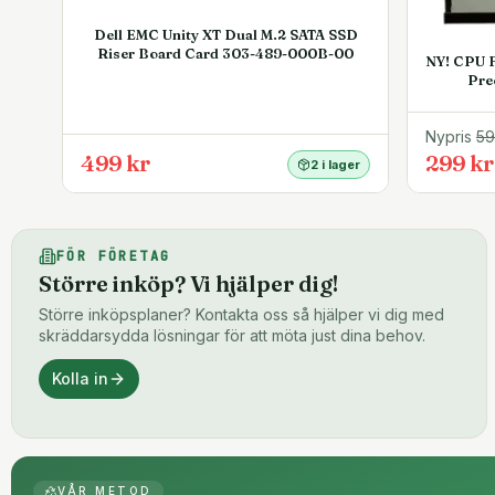
Dell EMC Unity XT Dual M.2 SATA SSD
Riser Board Card 303-489-000B-00
NY! CPU F
Pre
Nypris
5
499 kr
299 kr
2 i lager
FÖR FÖRETAG
Större inköp? Vi hjälper dig!
Större inköpsplaner? Kontakta oss så hjälper vi dig med
skräddarsydda lösningar för att möta just dina behov.
Kolla in
VÅR METOD