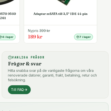
 9570 9560
Adapter mSATA till 2,5" IDE 44-pin
K9J1
Nypris
399
kr
189 kr
4 i lager
7 i lager
VANLIGA FRÅGOR
Frågor & svar
Hitta snabba svar på de vanligaste frågorna om våra
renoverade datorer, garanti, frakt, betalning, retur och
felsökning.
Till FAQ