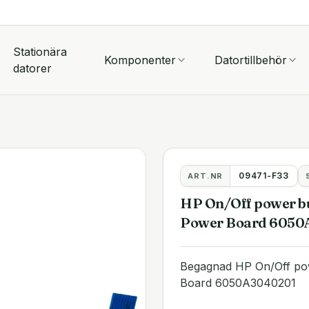
Stationära
Komponenter
Datortillbehör
datorer
09471-F33
ART.NR
HP On/Off power bu
Power Board 6050
Begagnad HP On/Off pow
Board 6050A3040201