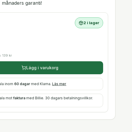
 månaders garanti!
2 i lager
a:
139
kr
Lägg i varukorg
ala inom
60 dagar
med Klarna.
Läs mer
tala mot
faktura
med Billie. 30 dagars betalningsvillkor.