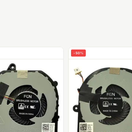
-
50
%