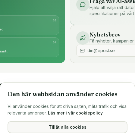
Fråga vår AI-assi
Hjälp att välja rätt dat
specifikationer på vårt
0
2
oll.
Nyhetsbrev
Få nyheter, kampanjer 
0
4
anti.
e
Företaget
Den här webbsidan använder cookies
är
Om oss
Större inköp?
Vi använder cookies för att driva sajten, mäta trafik och visa
ns
Sälj till oss
relevanta annonser.
Läs mer i vår cookiepolicy.
Köpvillkor
Integritetspolicy
Tillåt alla cookies