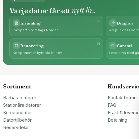
nytt liv
Varje dator får ett
.
0
1
Insamling
Diagnos
Inköp från företag i Norden.
40 punkters kontr
0
3
Renovering
Garanti
Komponenter byts vid behov.
Levereras med gar
Sortiment
Kundservic
Bärbara datorer
Kontaktformul
Stationära datorer
FAQ
Komponenter
Frakt & levera
Datortillbehör
Betalning
Reservdelar