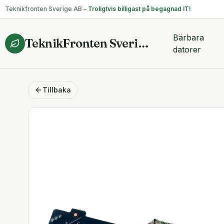
Teknikfronten Sverige AB –
Troligtvis billigast på begagnad IT!
Bärbara
TeknikFronten Sverige AB
datorer
Tillbaka