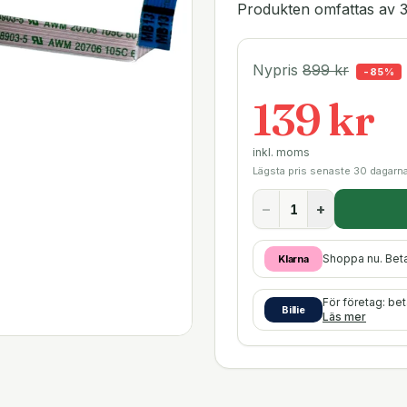
Produkten omfattas av 3
Nypris
899
kr
-
85
%
139 kr
inkl. moms
Lägsta pris senaste 30 dagarn
−
+
Shoppa nu. Bet
Klarna
För företag: be
Billie
Läs mer