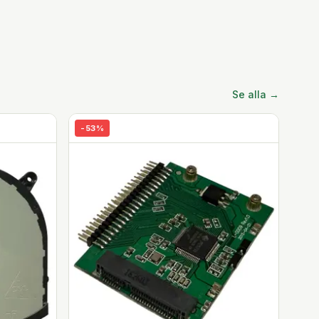
Se alla →
-
53
%