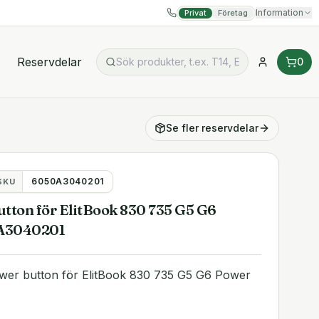
Information
Privat
Företag
Reservdelar
0
Se fler
reservdelar
6050A3040201
SKU
tton för ElitBook 830 735 G5 G6
A3040201
er button för ElitBook 830 735 G5 G6 Power