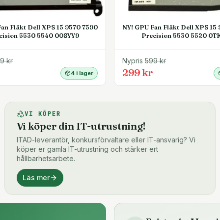
an Fläkt Dell XPS 15 9570 7590
NY! GPU Fan Fläkt Dell XPS 15
cision 5530 5540 008YY9
Precision 5530 5520 0T
99
kr
Nypris
599
kr
299 kr
4 i lager
VI KÖPER
Vi köper din IT-utrustning!
ITAD-leverantör, konkursförvaltare eller IT-ansvarig? Vi
köper er gamla IT-utrustning och stärker ert
hållbarhetsarbete.
Läs mer