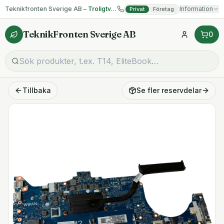
Teknikfronten Sverige AB –
Troligtvis billigast på begagnad IT!
Information
Privat
Företag
TeknikFronten Sverige AB
0
Tillbaka
Se fler
reservdelar