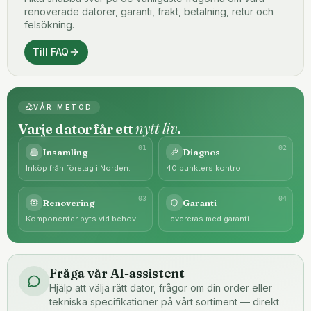
renoverade datorer, garanti, frakt, betalning, retur och
felsökning.
Till FAQ
VÅR METOD
nytt liv
Varje dator får ett
.
0
1
0
2
Insamling
Diagnos
Inköp från företag i Norden.
40 punkters kontroll.
0
3
0
4
Renovering
Garanti
Komponenter byts vid behov.
Levereras med garanti.
Fråga vår AI-assistent
Hjälp att välja rätt dator, frågor om din order eller
tekniska specifikationer på vårt sortiment — direkt