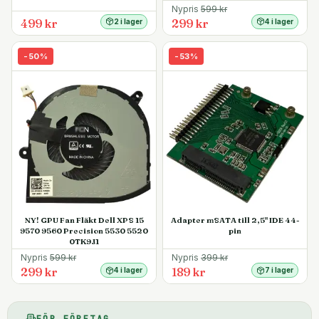
Nypris
599
kr
499 kr
299 kr
2 i lager
4 i lager
-
50
%
-
53
%
NY! GPU Fan Fläkt Dell XPS 15
Adapter mSATA till 2,5" IDE 44-
9570 9560 Precision 5530 5520
pin
0TK9J1
Nypris
599
kr
Nypris
399
kr
299 kr
189 kr
4 i lager
7 i lager