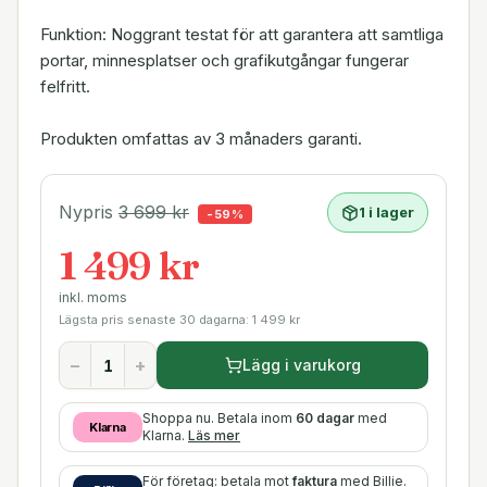
Funktion: Noggrant testat för att garantera att samtliga
portar, minnesplatser och grafikutgångar fungerar
felfritt.
Produkten omfattas av 3 månaders garanti.
Nypris
3 699
kr
1 i lager
-
59
%
1 499 kr
inkl. moms
Lägsta pris senaste 30 dagarna:
1 499
kr
−
+
Lägg i varukorg
Shoppa nu. Betala inom
60 dagar
med
Klarna
Klarna.
Läs mer
För företag: betala mot
faktura
med Billie.