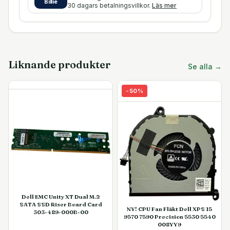
Billie
30 dagars betalningsvillkor.
Läs mer
Liknande produkter
Se alla →
-
50
%
Dell EMC Unity XT Dual M.2
SATA SSD Riser Board Card
NY! CPU Fan Fläkt Dell XPS 15
303-489-000B-00
9570 7590 Precision 5530 5540
008YY9