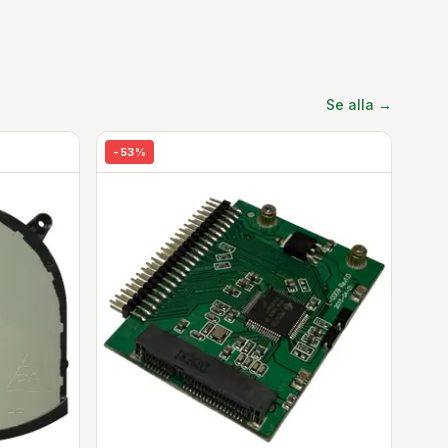
Se alla →
-
53
%