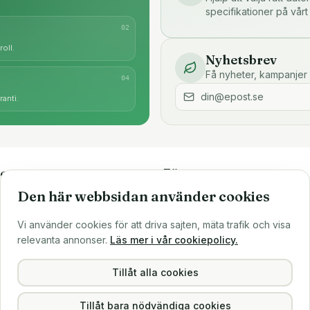
specifikationer på vårt
0
2
oll.
Nyhetsbrev
Få nyheter, kampanjer 
0
4
anti.
e
Företaget
Den här webbsidan använder cookies
är
Om oss
Större inköp?
Vi använder cookies för att driva sajten, mäta trafik och visa
ns
Sälj till oss
relevanta annonser.
Läs mer i vår cookiepolicy.
Köpvillkor
Integritetspolicy
Tillåt alla cookies
Tillåt bara nödvändiga cookies