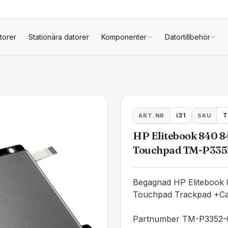
torer
Stationära datorer
Komponenter
Datortillbehör
i31
T
ART.NR
SKU
HP Elitebook 840 8
Touchpad TM-P335
Begagnad HP Elitebook
Touchpad Trackpad +Ca
Partnumber TM-P3352-