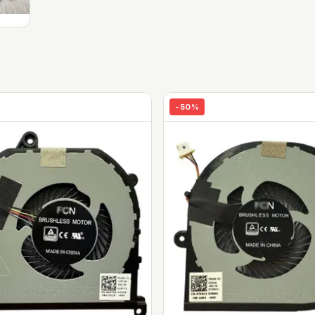
-
50
%