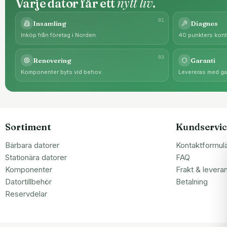
nytt liv
Varje dator får ett
.
0
1
Insamling
Diagnos
Inköp från företag i Norden.
40 punkters kontr
0
3
Renovering
Garanti
Komponenter byts vid behov.
Levereras med gar
Sortiment
Kundservic
Bärbara datorer
Kontaktformul
Stationära datorer
FAQ
Komponenter
Frakt & levera
Datortillbehör
Betalning
Reservdelar