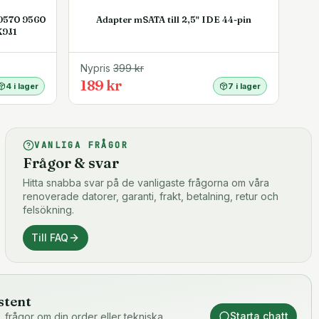
 9570 9560
Adapter mSATA till 2,5" IDE 44-pin
K9J1
Nypris
399
kr
189 kr
4 i lager
7 i lager
VANLIGA FRÅGOR
Frågor & svar
Hitta snabba svar på de vanligaste frågorna om våra
renoverade datorer, garanti, frakt, betalning, retur och
felsökning.
Till FAQ
stent
Starta chatt
or, frågor om din order eller tekniska