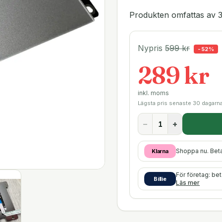
Produkten omfattas av 3
Nypris
599
kr
-
52
%
289 kr
inkl. moms
Lägsta pris senaste 30 dagarn
−
+
Shoppa nu. Bet
Klarna
För företag: be
Billie
Läs mer