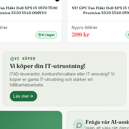
an Fläkt Dell XPS 15 9570 7590
NY! GPU Fan Fläkt Dell XPS 15
cision 5530 5540 008YY9
Precision 5530 5520 0T
99
kr
Nypris
599
kr
299 kr
4 i lager
VI KÖPER
Vi köper din IT-utrustning!
ITAD-leverantör, konkursförvaltare eller IT-ansvarig? Vi
köper er gamla IT-utrustning och stärker ert
hållbarhetsarbete.
Läs mer
Fråga vår AI-assi
Hjälp att välja rätt dat