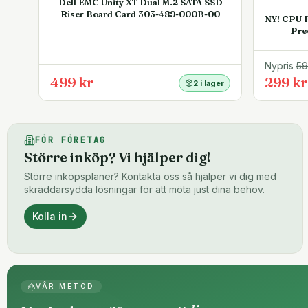
Dell EMC Unity XT Dual M.2 SATA SSD
Riser Board Card 303-489-000B-00
NY! CPU F
Pre
Nypris
5
499 kr
299 kr
2 i lager
FÖR FÖRETAG
Större inköp? Vi hjälper dig!
Större inköpsplaner? Kontakta oss så hjälper vi dig med
skräddarsydda lösningar för att möta just dina behov.
Kolla in
VÅR METOD