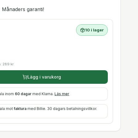
 Månaders garanti!
10 i lager
a:
289
kr
Lägg i varukorg
ala inom
60 dagar
med Klarna.
Läs mer
tala mot
faktura
med Billie. 30 dagars betalningsvillkor.