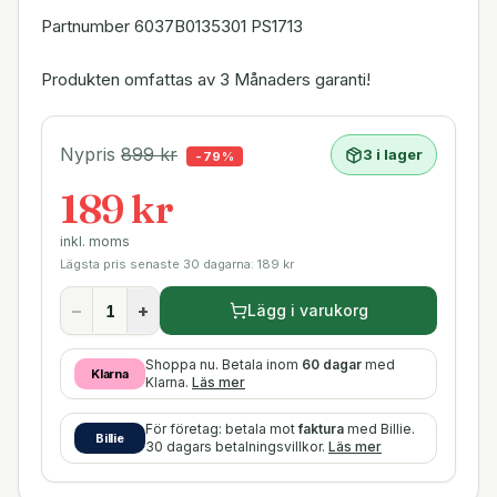
Partnumber 6037B0135301 PS1713
Produkten omfattas av 3 Månaders garanti!
Nypris
899
kr
3 i lager
-
79
%
189 kr
inkl. moms
Lägsta pris senaste 30 dagarna:
189
kr
−
+
Lägg i varukorg
Shoppa nu. Betala inom
60 dagar
med
Klarna
Klarna.
Läs mer
För företag: betala mot
faktura
med Billie.
Billie
30 dagars betalningsvillkor.
Läs mer