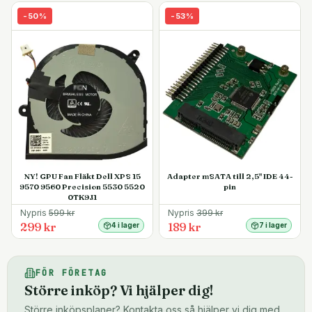
-
50
%
-
53
%
NY! GPU Fan Fläkt Dell XPS 15
Adapter mSATA till 2,5" IDE 44-
9570 9560 Precision 5530 5520
pin
0TK9J1
Nypris
599
kr
Nypris
399
kr
299 kr
189 kr
4 i lager
7 i lager
FÖR FÖRETAG
Större inköp? Vi hjälper dig!
Större inköpsplaner? Kontakta oss så hjälper vi dig med