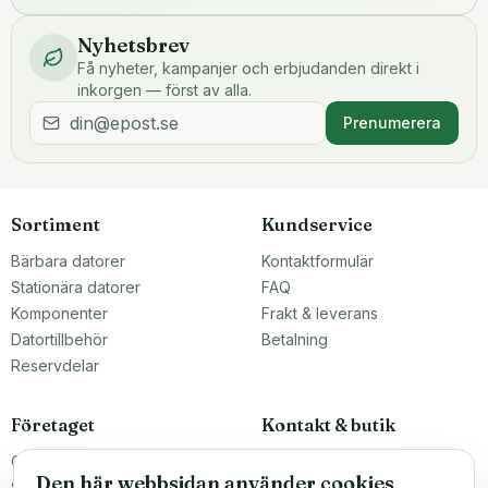
Nyhetsbrev
Få nyheter, kampanjer och erbjudanden direkt i
inkorgen — först av alla.
Prenumerera
Sortiment
Kundservice
Bärbara datorer
Kontaktformulär
Stationära datorer
FAQ
Komponenter
Frakt & leverans
Datortillbehör
Betalning
Reservdelar
Företaget
Kontakt & butik
Om oss
Teknikfronten Sverige AB
Den här webbsidan använder cookies
Malmö, Sverige
Större inköp?