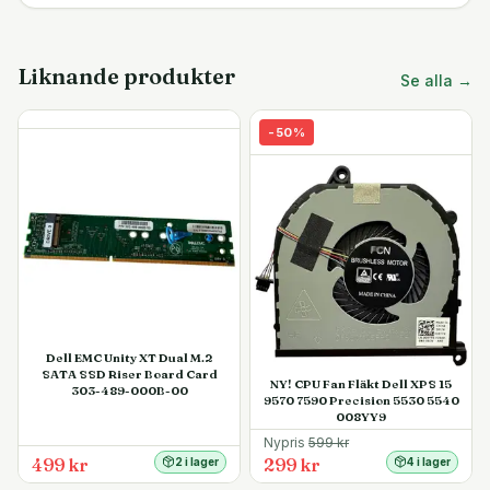
Liknande produkter
Se alla →
-
50
%
Dell EMC Unity XT Dual M.2
SATA SSD Riser Board Card
NY! CPU Fan Fläkt Dell XPS 15
303-489-000B-00
9570 7590 Precision 5530 5540
008YY9
Nypris
599
kr
499 kr
299 kr
2 i lager
4 i lager