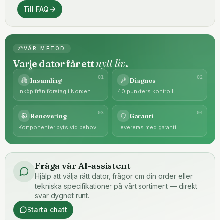
Till FAQ
VÅR METOD
nytt liv
Varje dator får ett
.
0
1
0
2
Insamling
Diagnos
Inköp från företag i Norden.
40 punkters kontroll.
0
3
0
4
Renovering
Garanti
Komponenter byts vid behov.
Levereras med garanti.
Fråga vår AI-assistent
Hjälp att välja rätt dator, frågor om din order eller
tekniska specifikationer på vårt sortiment — direkt
svar dygnet runt.
Starta chatt