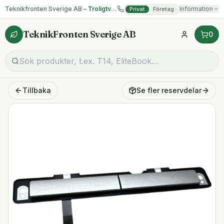
Teknikfronten Sverige AB –
Troligtvis billigast på begagnad IT!
Information
Privat
Företag
TeknikFronten Sverige AB
0
Tillbaka
Se fler
reservdelar