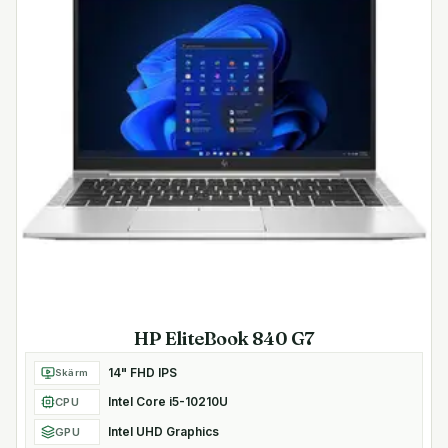
HP EliteBook 840 G7
14" FHD IPS
Skärm
Intel Core i5-10210U
CPU
Intel UHD Graphics
GPU