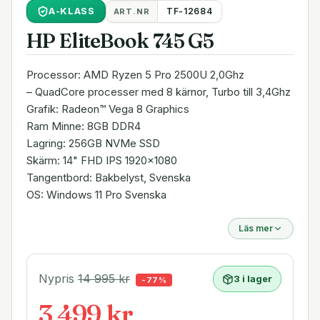
A
-KLASS
TF-12684
ART.NR
HP EliteBook 745 G5
Processor: AMD Ryzen 5 Pro 2500U 2,0Ghz
– QuadCore processer med 8 kärnor, Turbo till 3,4Ghz
Grafik: Radeon™ Vega 8 Graphics
Ram Minne: 8GB DDR4
Lagring: 256GB NVMe SSD
Skärm: 14" FHD IPS 1920x1080
Tangentbord: Bakbelyst, Svenska
OS: Windows 11 Pro Svenska
Läs mer
Nypris
14 995
kr
3 i lager
-
77
%
3 499 kr