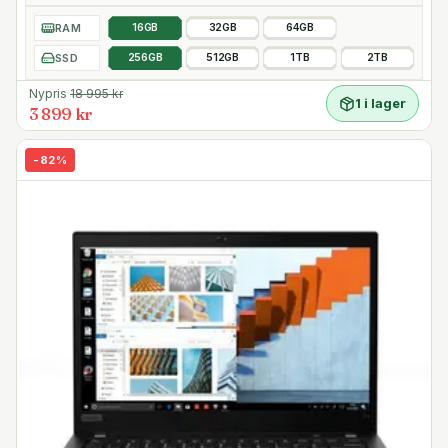
RAM
16GB
32GB
64GB
SSD
256GB
512GB
1TB
2TB
Nypris
18 995
kr
1 i lager
3 899 kr
-
82
%