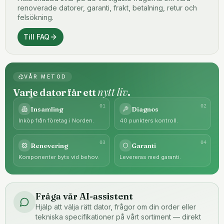
renoverade datorer, garanti, frakt, betalning, retur och
felsökning.
Till FAQ
VÅR METOD
nytt liv
Varje dator får ett
.
0
1
0
2
Insamling
Diagnos
Inköp från företag i Norden.
40 punkters kontroll.
0
3
0
4
Renovering
Garanti
Komponenter byts vid behov.
Levereras med garanti.
Fråga vår AI-assistent
Hjälp att välja rätt dator, frågor om din order eller
tekniska specifikationer på vårt sortiment — direkt