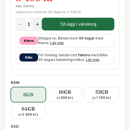
inkl. moms
Lägsta pris senaste 30 dagarna:
3 499
kr
−
+
Lägg i varukorg
Shoppa nu. Betala inom
60 dagar
med
Klarna
Klarna.
Läs mer
För företag: betala mot
faktura
med Billie.
Billie
30 dagars betalningsvillkor.
Läs mer
RAM
16GB
32GB
8GB
(+
399
kr)
(+
1 199
kr)
64GB
(+
3 499
kr)
SSD