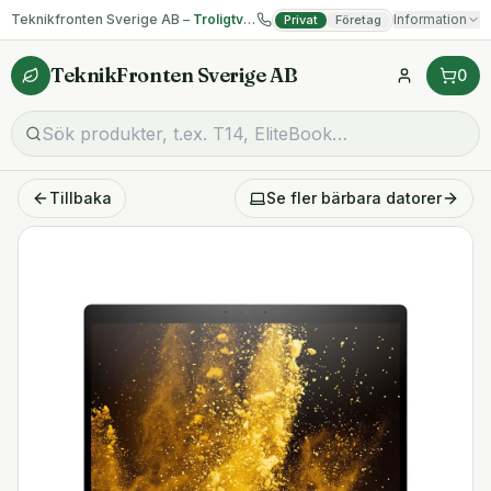
Teknikfronten Sverige AB –
Troligtvis billigast på begagnad IT!
Information
Privat
Företag
TeknikFronten Sverige AB
0
Tillbaka
Se fler
bärbara datorer