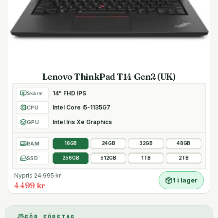
Lenovo ThinkPad T14 Gen2 (UK)
14" FHD IPS
Skärm
Intel Core i5-1135G7
CPU
Intel Iris Xe Graphics
GPU
RAM
16GB
24GB
32GB
48GB
SSD
256GB
512GB
1TB
2TB
Nypris
24 995
kr
1 i lager
4 499 kr
FÖR FÖRETAG