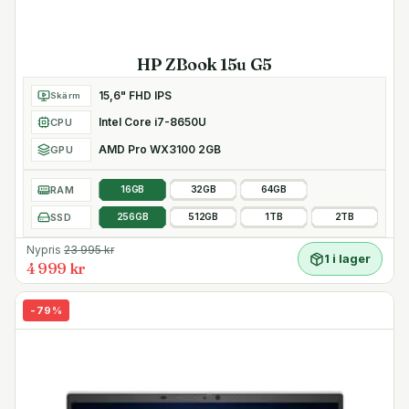
HP ZBook 15u G5
15,6" FHD IPS
Skärm
Intel Core i7-8650U
CPU
AMD Pro WX3100 2GB
GPU
RAM
16GB
32GB
64GB
SSD
256GB
512GB
1TB
2TB
Nypris
23 995
kr
1 i lager
4 999 kr
-
79
%