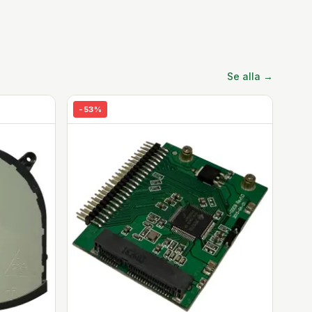
Se alla →
-
53
%