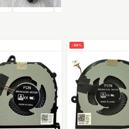
-
50
%