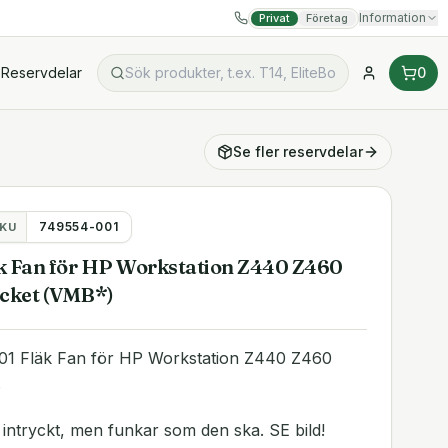
Information
Privat
Företag
Reservdelar
0
Se fler
reservdelar
749554-001
KU
 Fan för HP Workstation Z440 Z460
cket (VMB*)
1 Fläk Fan för HP Workstation Z440 Z460
te intryckt, men funkar som den ska. SE bild!