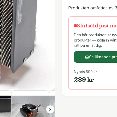
Produkten omfattas av 3
Slutsåld just nu
Den här produkten är tyvä
produkter — kolla in vårt 
rätt på en åt dig.
Se liknande pr
Nypris
599
kr
289
kr