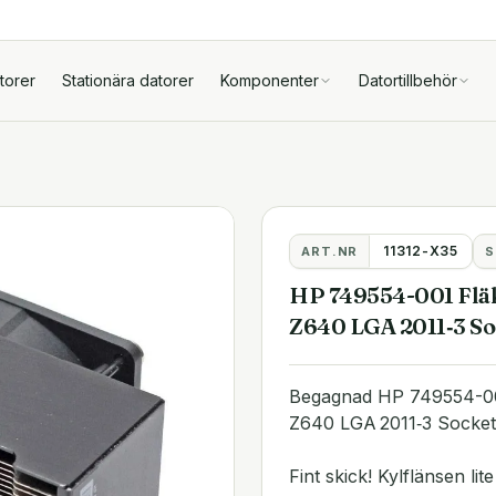
torer
Stationära datorer
Komponenter
Datortillbehör
11312-X35
ART.NR
S
HP 749554-001 Fläk
Z640 LGA 2011‑3 So
Begagnad HP 749554-00
Z640 LGA 2011‑3 Socket
Fint skick! Kylflänsen li