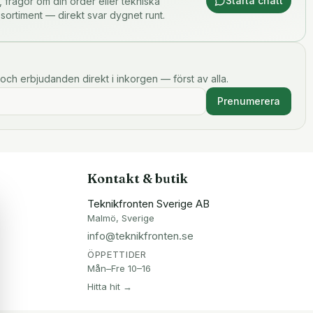
Starta chatt
or, frågor om din order eller tekniska
 sortiment — direkt svar dygnet runt.
och erbjudanden direkt i inkorgen — först av alla.
Prenumerera
Kontakt & butik
Teknikfronten Sverige AB
Malmö, Sverige
info@teknikfronten.se
ÖPPETTIDER
Mån–Fre 10–16
Hitta hit →