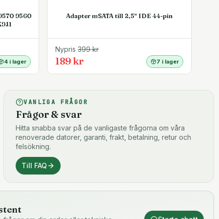
 9570 9560
Adapter mSATA till 2,5" IDE 44-pin
K9J1
Nypris
399
kr
189 kr
4 i lager
7 i lager
VANLIGA FRÅGOR
Frågor & svar
Hitta snabba svar på de vanligaste frågorna om våra
renoverade datorer, garanti, frakt, betalning, retur och
felsökning.
Till FAQ
stent