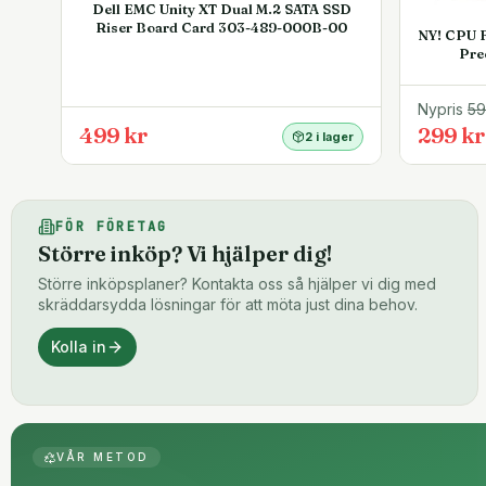
Dell EMC Unity XT Dual M.2 SATA SSD
Riser Board Card 303-489-000B-00
NY! CPU F
Pre
Nypris
5
499 kr
299 kr
2 i lager
FÖR FÖRETAG
Större inköp? Vi hjälper dig!
Större inköpsplaner? Kontakta oss så hjälper vi dig med
skräddarsydda lösningar för att möta just dina behov.
Kolla in
VÅR METOD