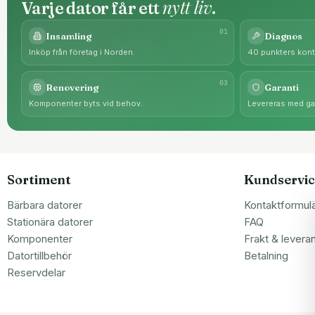
nytt liv
Varje dator får ett
.
0
1
Insamling
Diagnos
Inköp från företag i Norden.
40 punkters kontr
0
3
Renovering
Garanti
Komponenter byts vid behov.
Levereras med gar
Sortiment
Kundservic
Bärbara datorer
Kontaktformul
Stationära datorer
FAQ
Komponenter
Frakt & levera
Datortillbehör
Betalning
Reservdelar