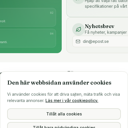
Hjälp att välja rätt dat
specifikationer på vårt
0
2
oll.
Nyhetsbrev
Få nyheter, kampanjer 
0
4
anti.
e
Företaget
Den här webbsidan använder cookies
är
Om oss
Större inköp?
Vi använder cookies för att driva sajten, mäta trafik och visa
ns
Sälj till oss
relevanta annonser.
Läs mer i vår cookiepolicy.
Köpvillkor
Integritetspolicy
Tillåt alla cookies
Tillåt bara nödvändiga cookies