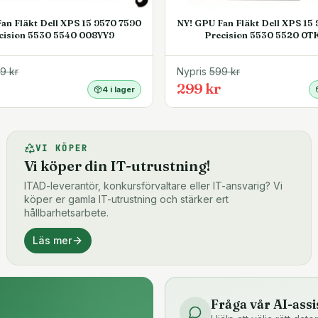
an Fläkt Dell XPS 15 9570 7590
NY! GPU Fan Fläkt Dell XPS 15
cision 5530 5540 008YY9
Precision 5530 5520 0T
99
kr
Nypris
599
kr
299 kr
4 i lager
VI KÖPER
Vi köper din IT-utrustning!
ITAD-leverantör, konkursförvaltare eller IT-ansvarig? Vi
köper er gamla IT-utrustning och stärker ert
hållbarhetsarbete.
Läs mer
Fråga vår AI-assi