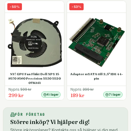
-
50
%
-
53
%
NY! GPU Fan Fläkt Dell XPS 15
Adapter mSATA till 2,5" IDE 44-
9570 9560 Precision 5530 5520
pin
0TK9J1
Nypris
599
kr
Nypris
399
kr
299 kr
189 kr
4 i lager
7 i lager
FÖR FÖRETAG
Större inköp? Vi hjälper dig!
Större inköpsplaner? Kontakta oss så hjälper vi dig med