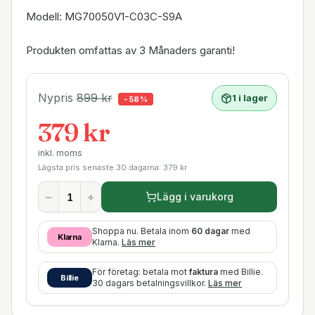
Modell: MG70050V1-C03C-S9A
Produkten omfattas av 3 Månaders garanti!
Nypris
899
kr
1 i lager
-
58
%
379 kr
inkl. moms
Lägsta pris senaste 30 dagarna:
379
kr
−
+
Lägg i varukorg
Shoppa nu. Betala inom
60 dagar
med
Klarna
Klarna.
Läs mer
För företag: betala mot
faktura
med Billie.
Billie
30 dagars betalningsvillkor.
Läs mer