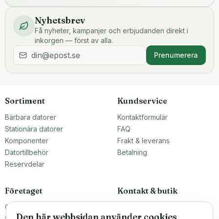
Nyhetsbrev
Få nyheter, kampanjer och erbjudanden direkt i
inkorgen — först av alla.
Prenumerera
Sortiment
Kundservice
Bärbara datorer
Kontaktformulär
Stationära datorer
FAQ
Komponenter
Frakt & leverans
Datortillbehör
Betalning
Reservdelar
Företaget
Kontakt & butik
Om oss
Teknikfronten Sverige AB
Den här webbsidan använder cookies
Malmö, Sverige
Större inköp?