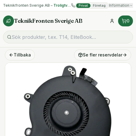
Teknikfronten Sverige AB –
Troligtvis billigast på begagnad IT!
Information
Privat
Företag
TeknikFronten Sverige AB
0
Tillbaka
Se fler
reservdelar