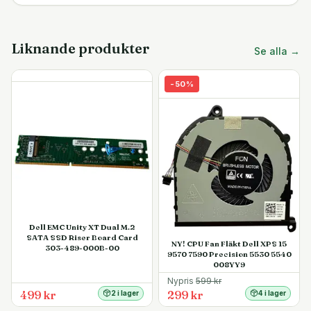
Liknande produkter
Se alla →
-
50
%
Dell EMC Unity XT Dual M.2
SATA SSD Riser Board Card
NY! CPU Fan Fläkt Dell XPS 15
303-489-000B-00
9570 7590 Precision 5530 5540
008YY9
Nypris
599
kr
499 kr
299 kr
2 i lager
4 i lager