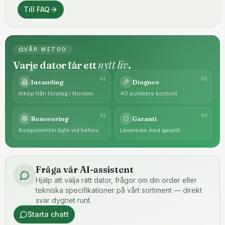
Till FAQ
VÅR METOD
nytt liv
Varje dator får ett
.
0
1
0
2
Insamling
Diagnos
Inköp från företag i Norden.
40 punkters kontroll.
0
3
0
4
Renovering
Garanti
Komponenter byts vid behov.
Levereras med garanti.
Fråga vår AI-assistent
Hjälp att välja rätt dator, frågor om din order eller
tekniska specifikationer på vårt sortiment — direkt
svar dygnet runt.
Starta chatt