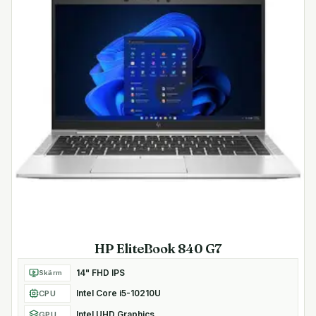
HP EliteBook 840 G7
14" FHD IPS
Skärm
Intel Core i5-10210U
CPU
Intel UHD Graphics
GPU