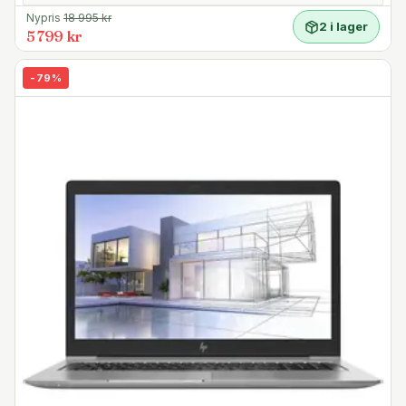
Nypris
18 995
kr
2 i lager
5 799 kr
-
79
%