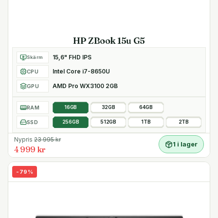
HP ZBook 15u G5
15,6" FHD IPS
Skärm
Intel Core i7-8650U
CPU
AMD Pro WX3100 2GB
GPU
RAM
16GB
32GB
64GB
SSD
256GB
512GB
1TB
2TB
Nypris
23 995
kr
1 i lager
4 999 kr
-
79
%