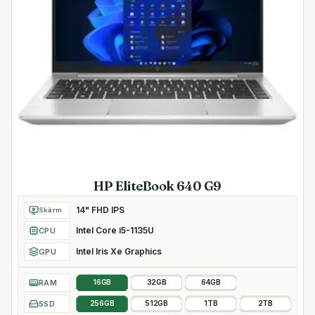
HP EliteBook 640 G9
14" FHD IPS
Skärm
Intel Core i5-1135U
CPU
Intel Iris Xe Graphics
GPU
RAM
16GB
32GB
64GB
SSD
256GB
512GB
1TB
2TB