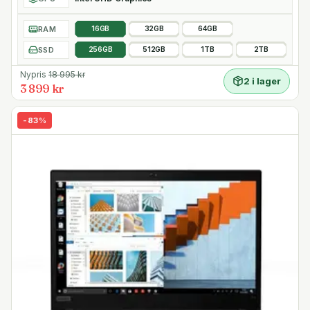
RAM
16GB
32GB
64GB
SSD
256GB
512GB
1TB
2TB
Nypris
18 995
kr
2 i lager
3 899 kr
-
83
%