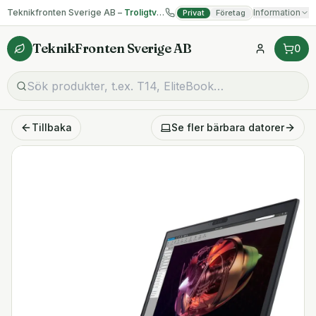
Teknikfronten Sverige AB –
Troligtvis billigast på begagnad IT!
Information
Privat
Företag
TeknikFronten Sverige AB
0
Tillbaka
Se fler
bärbara datorer