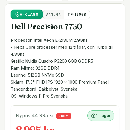
A
-KLASS
TF-12058
ART.NR
Dell Precision 7730
Processor: Intel Xeon E-2186M 2.9Ghz
- Hexa Core processer med 12 trådar, och Turbo till
4.8Ghz
Grafik: Nvidia Quadro P3200 6GB GDDR5
Ram Minne: 32GB DDR4
Lagring: 512GB NVMe SSD
Skärm: 17,3" FHD IPS 1920 x 1080 Premium Panel
Tangentbord: Bakbelyst, Svenska
OS: Windows 11 Pro Svenska
Nypris
44 995
kr
1 i lager
-
80
%
8 995 kr