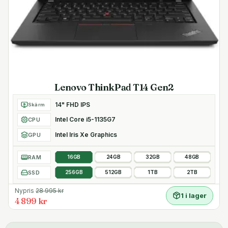
Lenovo ThinkPad T14 Gen2
14" FHD IPS
Skärm
Intel Core i5-1135G7
CPU
Intel Iris Xe Graphics
GPU
RAM
16GB
24GB
32GB
48GB
SSD
256GB
512GB
1TB
2TB
Nypris
28 995
kr
1 i lager
4 899 kr