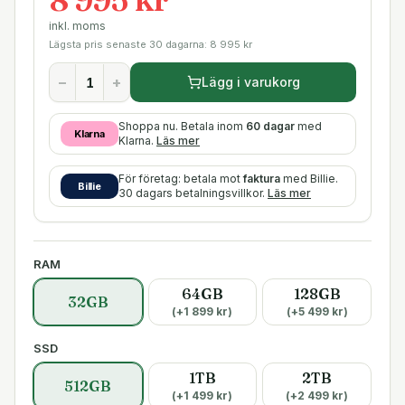
inkl. moms
Lägsta pris senaste 30 dagarna:
8 995
kr
−
+
Lägg i varukorg
Shoppa nu. Betala inom
60 dagar
med
Klarna
Klarna.
Läs mer
För företag: betala mot
faktura
med Billie.
Billie
30 dagars betalningsvillkor.
Läs mer
RAM
64GB
128GB
32GB
(+
1 899
kr)
(+
5 499
kr)
SSD
1TB
2TB
512GB
(+
1 499
kr)
(+
2 499
kr)