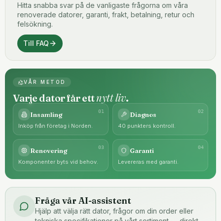
Hitta snabba svar på de vanligaste frågorna om våra
renoverade datorer, garanti, frakt, betalning, retur och
felsökning.
Till FAQ
VÅR METOD
nytt liv
Varje dator får ett
.
0
1
0
2
Insamling
Diagnos
Inköp från företag i Norden.
40 punkters kontroll.
0
3
0
4
Renovering
Garanti
Komponenter byts vid behov.
Levereras med garanti.
Fråga vår AI-assistent
Hjälp att välja rätt dator, frågor om din order eller
tekniska specifikationer på vårt sortiment — direkt