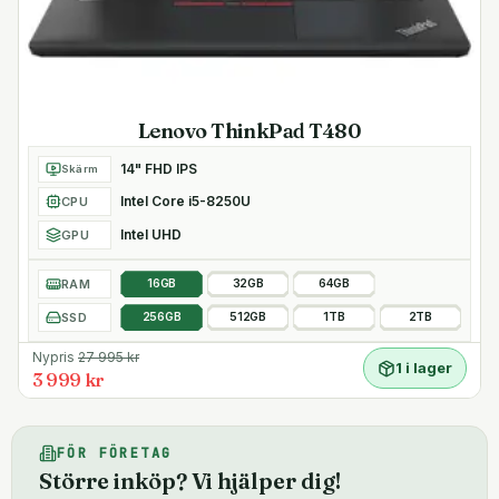
Lenovo ThinkPad T480
14" FHD IPS
Skärm
Intel Core i5-8250U
CPU
Intel UHD
GPU
RAM
16GB
32GB
64GB
SSD
256GB
512GB
1TB
2TB
Nypris
27 995
kr
1 i lager
3 999 kr
FÖR FÖRETAG
Större inköp? Vi hjälper dig!