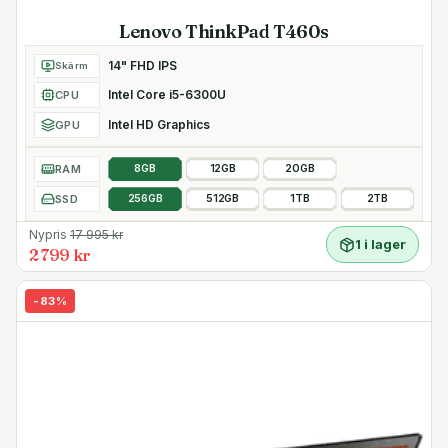
Lenovo ThinkPad T460s
14" FHD IPS
Skärm
Intel Core i5-6300U
CPU
Intel HD Graphics
GPU
RAM
8GB
12GB
20GB
SSD
256GB
512GB
1TB
2TB
Nypris
17 995
kr
1 i lager
2 799 kr
-
83
%