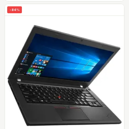
-
84
%