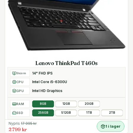
Lenovo ThinkPad T460s
14" FHD IPS
Skärm
Intel Core i5-6300U
CPU
Intel HD Graphics
GPU
RAM
8GB
12GB
20GB
SSD
256GB
512GB
1TB
2TB
Nypris
17 995
kr
1 i lager
2 799 kr