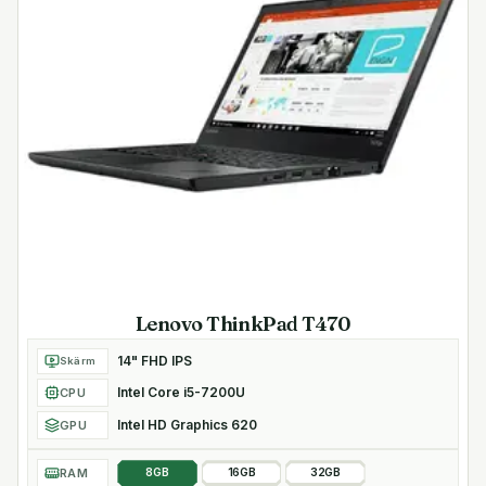
Lenovo ThinkPad T470
14" FHD IPS
Skärm
Intel Core i5-7200U
CPU
Intel HD Graphics 620
GPU
RAM
8GB
16GB
32GB