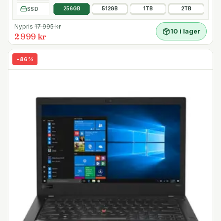
SSD
256GB
512GB
1TB
2TB
Nypris
17 995
kr
10 i lager
2 999 kr
-
86
%