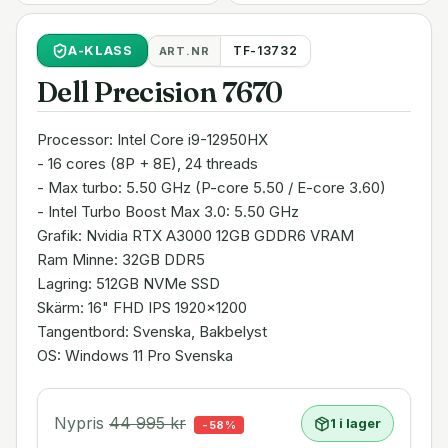
A
-KLASS
TF-13732
ART.NR
Dell Precision 7670
Processor: Intel Core i9-12950HX
- 16 cores (8P + 8E), 24 threads
- Max turbo: 5.50 GHz (P-core 5.50 / E-core 3.60)
- Intel Turbo Boost Max 3.0: 5.50 GHz
Grafik: Nvidia RTX A3000 12GB GDDR6 VRAM
Ram Minne: 32GB DDR5
Lagring: 512GB NVMe SSD
Skärm: 16" FHD IPS 1920x1200
Tangentbord: Svenska, Bakbelyst
OS: Windows 11 Pro Svenska
Nypris
44 995
kr
1 i lager
-
58
%