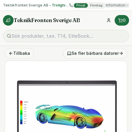
Teknikfronten Sverige AB –
Troligtvis billigast på begagnad IT!
Information
Privat
Företag
TeknikFronten Sverige AB
0
Tillbaka
Se fler
bärbara datorer