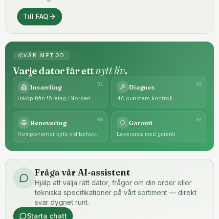
Till FAQ
VÅR METOD
nytt liv
Varje dator får ett
.
0
1
0
2
Insamling
Diagnos
Inköp från företag i Norden.
40 punkters kontroll.
0
3
0
4
Renovering
Garanti
Komponenter byts vid behov.
Levereras med garanti.
Fråga vår AI-assistent
Hjälp att välja rätt dator, frågor om din order eller
tekniska specifikationer på vårt sortiment — direkt
svar dygnet runt.
Starta chatt