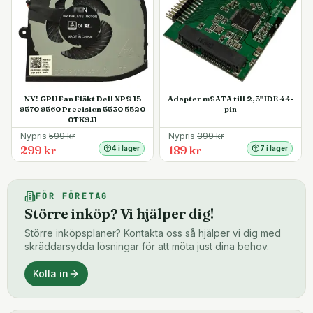
NY! GPU Fan Fläkt Dell XPS 15
Adapter mSATA till 2,5" IDE 44-
9570 9560 Precision 5530 5520
pin
0TK9J1
Nypris
599
kr
Nypris
399
kr
299 kr
189 kr
4 i lager
7 i lager
FÖR FÖRETAG
Större inköp? Vi hjälper dig!
Större inköpsplaner? Kontakta oss så hjälper vi dig med
skräddarsydda lösningar för att möta just dina behov.
Kolla in