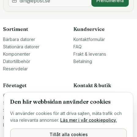
Prenumerera
Sortiment
Kundservice
Bärbara datorer
Kontaktformulär
Stationära datorer
FAQ
Komponenter
Frakt & leverans
Datortillbehör
Betalning
Reservdelar
Företaget
Kontakt & butik
Om oss
Teknikfronten Sverige AB
Den här webbsidan använder cookies
Malmö, Sverige
Större inköp?
info@teknikfronten.se
Sälj till oss
Vi använder cookies för att driva sajten, mäta trafik och
Köpvillkor
ÖPPETTIDER
visa relevanta annonser.
Läs mer i vår cookiepolicy.
Mån–Fre 10–16
Integritetspolicy
Hitta hit →
Tillåt alla cookies