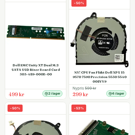
-
50
%
Dell EMC Unity XT Dual M.2
SATA SSD Riser Board Card
NY! CPU Fan Fläkt Dell XPS 15
303-489-000B-00
9570 7590 Precision 5530 5540
008YY9
Nypris
599
kr
499 kr
299 kr
2 i lager
4 i lager
-
50
%
-
53
%