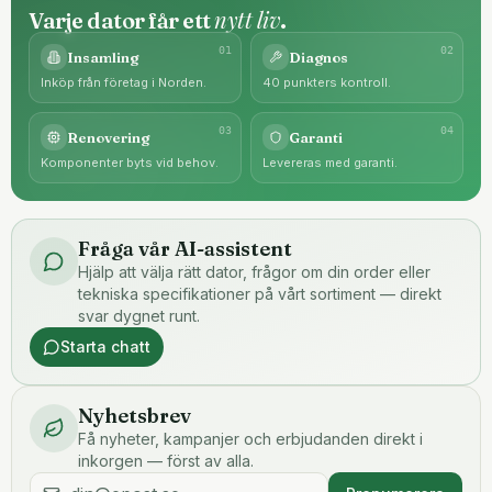
nytt liv
Varje dator får ett
.
0
1
0
2
Insamling
Diagnos
Inköp från företag i Norden.
40 punkters kontroll.
0
3
0
4
Renovering
Garanti
Komponenter byts vid behov.
Levereras med garanti.
Fråga vår AI-assistent
Hjälp att välja rätt dator, frågor om din order eller
tekniska specifikationer på vårt sortiment — direkt
svar dygnet runt.
Starta chatt
Nyhetsbrev
Få nyheter, kampanjer och erbjudanden direkt i
inkorgen — först av alla.