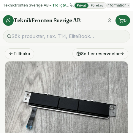
Teknikfronten Sverige AB –
Troligtvis billigast på begagnad IT!
Information
Privat
Företag
TeknikFronten Sverige AB
0
Tillbaka
Se fler
reservdelar