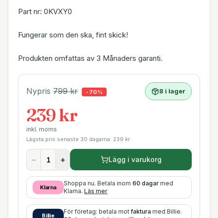
Part nr: 0KVXY0
Fungerar som den ska, fint skick!
Produkten omfattas av 3 Månaders garanti.
Nypris
799
kr
8 i lager
-
70
%
239 kr
inkl. moms
Lägsta pris senaste 30 dagarna:
239
kr
−
+
Lägg i varukorg
Shoppa nu. Betala inom
60 dagar
med
Klarna
Klarna.
Läs mer
För företag: betala mot
faktura
med Billie.
Billie