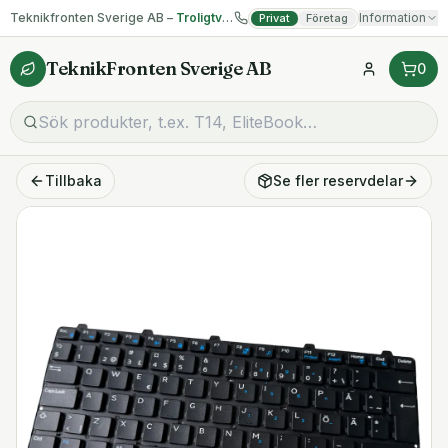
Teknikfronten Sverige AB –
Troligtvis billigast på begagnad IT!
Information
Privat
Företag
TeknikFronten Sverige AB
0
Tillbaka
Se fler
reservdelar