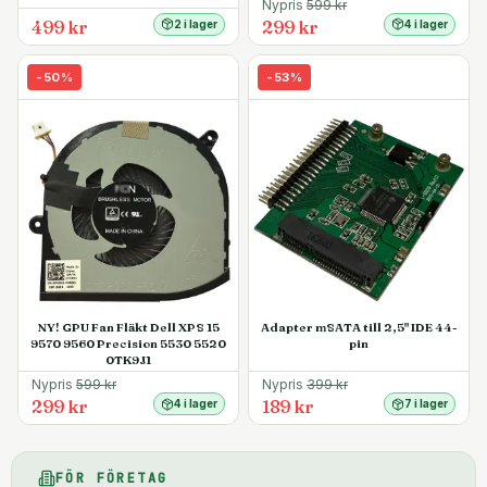
Nypris
599
kr
499 kr
299 kr
2 i lager
4 i lager
-
50
%
-
53
%
NY! GPU Fan Fläkt Dell XPS 15
Adapter mSATA till 2,5" IDE 44-
9570 9560 Precision 5530 5520
pin
0TK9J1
Nypris
599
kr
Nypris
399
kr
299 kr
189 kr
4 i lager
7 i lager
FÖR FÖRETAG