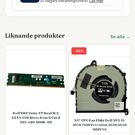
30 dagars betalningsvillkor.
Läs mer
Liknande produkter
Se alla →
-
50
%
Dell EMC Unity XT Dual M.2
SATA SSD Riser Board Card
NY! CPU Fan Fläkt Dell XPS 15
303-489-000B-00
9570 7590 Precision 5530 5540
008YY9