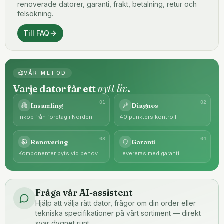
renoverade datorer, garanti, frakt, betalning, retur och
felsökning.
Till FAQ
VÅR METOD
nytt liv
Varje dator får ett
.
0
1
0
2
Insamling
Diagnos
Inköp från företag i Norden.
40 punkters kontroll.
0
3
0
4
Renovering
Garanti
Komponenter byts vid behov.
Levereras med garanti.
Fråga vår AI-assistent
Hjälp att välja rätt dator, frågor om din order eller
tekniska specifikationer på vårt sortiment — direkt
svar dygnet runt.