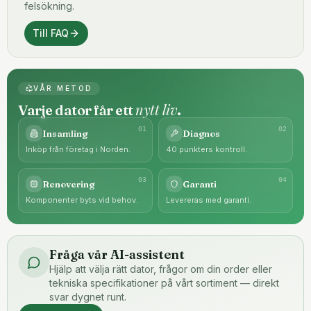
felsökning.
Till FAQ
VÅR METOD
nytt liv
Varje dator får ett
.
0
1
0
2
Insamling
Diagnos
Inköp från företag i Norden.
40 punkters kontroll.
0
3
0
4
Renovering
Garanti
Komponenter byts vid behov.
Levereras med garanti.
Fråga vår AI-assistent
Hjälp att välja rätt dator, frågor om din order eller
tekniska specifikationer på vårt sortiment — direkt
svar dygnet runt.