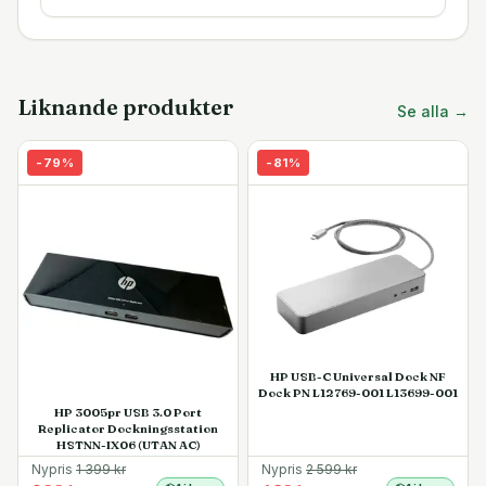
Liknande produkter
Se alla →
-
79
%
-
81
%
HP USB-C Universal Dock NF
Dock PN L12769-001 L13699-001
HP 3005pr USB 3.0 Port
Replicator Dockningsstation
HSTNN-IX06 (UTAN AC)
Nypris
1 399
kr
Nypris
2 599
kr