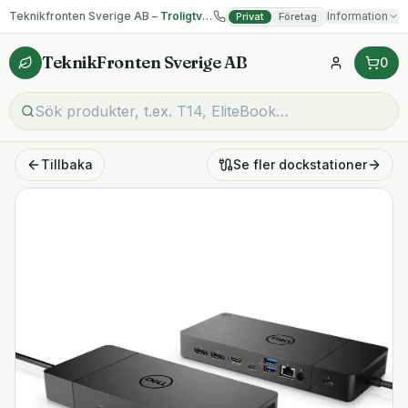
Teknikfronten Sverige AB –
Troligtvis billigast på begagnad IT!
Information
Privat
Företag
TeknikFronten Sverige AB
0
Tillbaka
Se fler
dockstationer