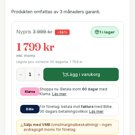
Produkten omfattas av 3 månaders garanti.
Nypris
3 999
kr
1 i lager
-
55
%
1 799 kr
inkl. moms
Lägsta pris senaste 30 dagarna:
1 799
kr
−
+
Lägg i varukorg
Shoppa nu. Betala inom
60 dagar
med
Klarna
Klarna.
Läs mer
För företag: betala mot
faktura
med Billie.
Billie
30 dagars betalningsvillkor.
Läs mer
Säljs med VMB
(vinstmarginalbeskattning) – ingen
⚠️
avdragsgill moms för företag.