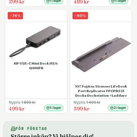
299 kr
489 kr
1 i lager
1 i lager
-
74
%
-
60
%
HP USB-C Mini Dock HSA-
Q001PR
NY! Fujitsu Siemens LifeBook
Port Replicator FPCPR231
Docka Dockstation +Laddare
Nypris
1 899
kr
Nypris
1 499
kr
499 kr
599 kr
1 i lager
2 i lager
FÖR FÖRETAG
Större inköp? Vi hjälper dig!