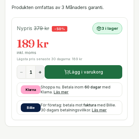
Produkten omfattas av 3 Månaders garanti.
Nypris
379
kr
3 i lager
-
50
%
189 kr
inkl. moms
Lägsta pris senaste 30 dagarna:
189
kr
−
+
Lägg i varukorg
Shoppa nu. Betala inom
60 dagar
med
Klarna
Klarna.
Läs mer
För företag: betala mot
faktura
med Billie.
Billie
30 dagars betalningsvillkor.
Läs mer