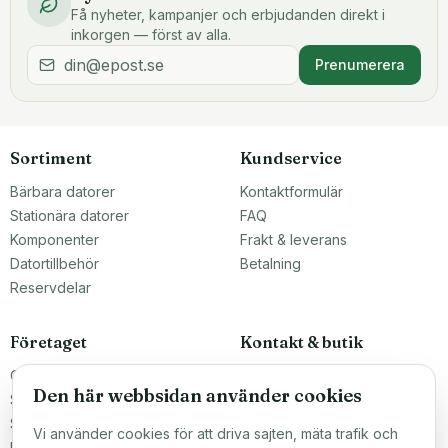
Få nyheter, kampanjer och erbjudanden direkt i
inkorgen — först av alla.
Prenumerera
Sortiment
Kundservice
Bärbara datorer
Kontaktformulär
Stationära datorer
FAQ
Komponenter
Frakt & leverans
Datortillbehör
Betalning
Reservdelar
Företaget
Kontakt & butik
Om oss
Teknikfronten Sverige AB
Den här webbsidan använder cookies
Malmö, Sverige
Större inköp?
info@teknikfronten.se
Sälj till oss
Vi använder cookies för att driva sajten, mäta trafik och
Köpvillkor