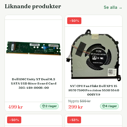
Liknande produkter
Se alla →
-
50
%
Dell EMC Unity XT Dual M.2
SATA SSD Riser Board Card
NY! CPU Fan Fläkt Dell XPS 15
303-489-000B-00
9570 7590 Precision 5530 5540
008YY9
Nypris
599
kr
499 kr
299 kr
2 i lager
4 i lager
-
50
%
-
53
%