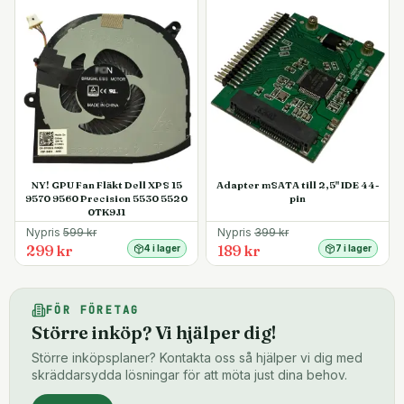
NY! GPU Fan Fläkt Dell XPS 15
Adapter mSATA till 2,5" IDE 44-
9570 9560 Precision 5530 5520
pin
0TK9J1
Nypris
599
kr
Nypris
399
kr
299 kr
189 kr
4 i lager
7 i lager
FÖR FÖRETAG
Större inköp? Vi hjälper dig!
Större inköpsplaner? Kontakta oss så hjälper vi dig med
skräddarsydda lösningar för att möta just dina behov.