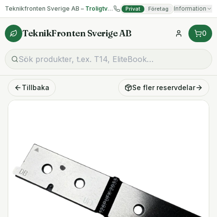
Teknikfronten Sverige AB –
Troligtvis billigast på begagnad IT!
Information
Privat
Företag
TeknikFronten Sverige AB
0
Tillbaka
Se fler
reservdelar