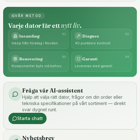
VÅR METOD
nytt liv
Varje dator får ett
.
0
1
0
2
Insamling
Diagnos
Inköp från företag i Norden.
40 punkters kontroll.
0
3
0
4
Renovering
Garanti
Komponenter byts vid behov.
Levereras med garanti.
Fråga vår AI-assistent
Hjälp att välja rätt dator, frågor om din order eller
tekniska specifikationer på vårt sortiment — direkt
svar dygnet runt.
Starta chatt
Nyhetsbrev