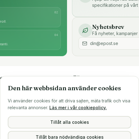
specifikationer på vårt
0
2
oll.
Nyhetsbrev
Få nyheter, kampanjer 
0
4
anti.
e
Företaget
Den här webbsidan använder cookies
är
Om oss
Större inköp?
Vi använder cookies för att driva sajten, mäta trafik och visa
ns
Sälj till oss
relevanta annonser.
Läs mer i vår cookiepolicy.
Köpvillkor
Integritetspolicy
Tillåt alla cookies
Tillåt bara nödvändiga cookies