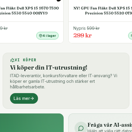
an Fläkt Dell XPS 15 9570 7590
NY! GPU Fan Fläkt Dell XPS 15
cision 5530 5540 008YY9
Precision 5530 5520 0T
99
kr
Nypris
599
kr
299 kr
4 i lager
VI KÖPER
Vi köper din IT-utrustning!
ITAD-leverantör, konkursförvaltare eller IT-ansvarig? Vi
köper er gamla IT-utrustning och stärker ert
hållbarhetsarbete.
Läs mer
Fråga vår AI-assi
Hjälp att välja rätt dat