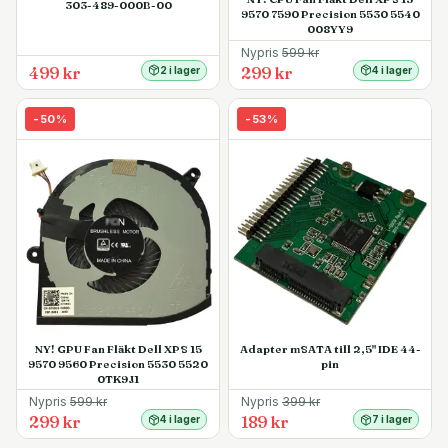
303-489-000B-00
9570 7590 Precision 5530 5540
008YY9
Nypris
599
kr
499 kr
299 kr
2 i lager
4 i lager
-
50
%
-
53
%
NY! GPU Fan Fläkt Dell XPS 15
Adapter mSATA till 2,5" IDE 44-
9570 9560 Precision 5530 5520
pin
0TK9J1
Nypris
599
kr
Nypris
399
kr
299 kr
189 kr
4 i lager
7 i lager