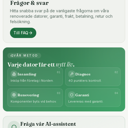
Frågor & svar
Hitta snabba svar på de vanligaste frågorna om våra
renoverade datorer, garanti, frakt, betalning, retur och
felsökning.
Till FAQ
VÅR METOD
nytt liv
Varje dator får ett
.
0
1
0
2
Insamling
Diagnos
Inköp från företag i Norden.
40 punkters kontroll.
0
3
0
4
Renovering
Garanti
Komponenter byts vid behov.
Levereras med garanti.
Fråga vår AI-assistent