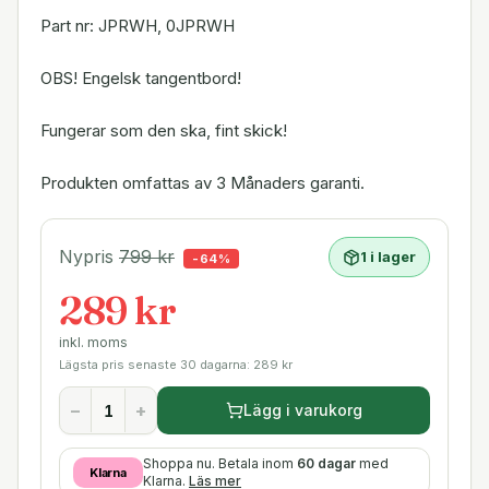
Part nr: JPRWH, 0JPRWH
OBS! Engelsk tangentbord!
Fungerar som den ska, fint skick!
Produkten omfattas av 3 Månaders garanti.
Nypris
799
kr
1 i lager
-
64
%
289 kr
inkl. moms
Lägsta pris senaste 30 dagarna:
289
kr
−
+
Lägg i varukorg
Shoppa nu. Betala inom
60 dagar
med
Klarna
Klarna.
Läs mer