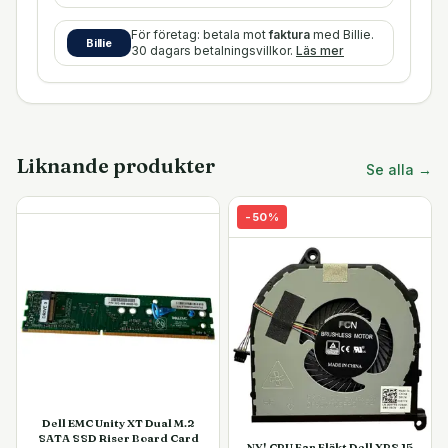
För företag: betala mot
faktura
med Billie.
Billie
30 dagars betalningsvillkor.
Läs mer
Liknande produkter
Se alla →
-
50
%
Dell EMC Unity XT Dual M.2
SATA SSD Riser Board Card
NY! CPU Fan Fläkt Dell XPS 15