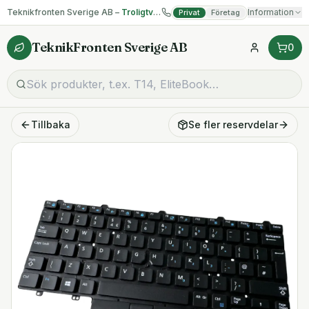
Teknikfronten Sverige AB –
Troligtvis billigast på begagnad IT!
Information
Privat
Företag
TeknikFronten Sverige AB
0
Tillbaka
Se fler
reservdelar