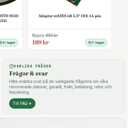
 9570 9560
Adapter mSATA till 2,5" IDE 44-pin
K9J1
Nypris
399
kr
189 kr
4 i lager
7 i lager
VANLIGA FRÅGOR
Frågor & svar
Hitta snabba svar på de vanligaste frågorna om våra
renoverade datorer, garanti, frakt, betalning, retur och
felsökning.
Till FAQ