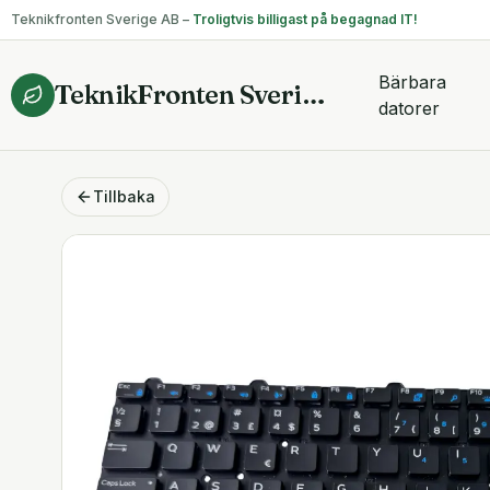
Teknikfronten Sverige AB –
Troligtvis billigast på begagnad IT!
Bärbara
TeknikFronten Sverige AB
datorer
Tillbaka