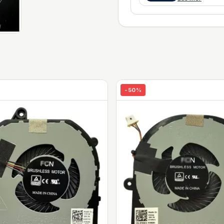
-
50
%