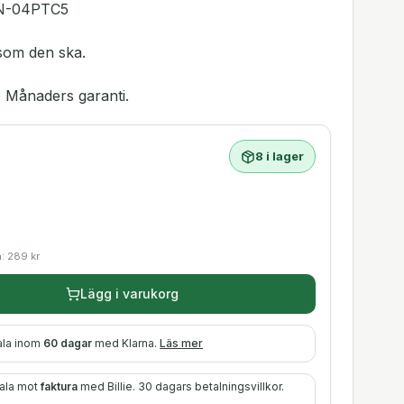
CN-04PTC5
 som den ska.
 Månaders garanti.
8 i lager
a:
289
kr
Lägg i varukorg
ala inom
60 dagar
med Klarna.
Läs mer
tala mot
faktura
med Billie. 30 dagars betalningsvillkor.