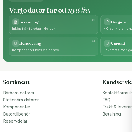
nytt liv
Varje dator får ett
.
0
1
Insamling
Diagnos
Inköp från företag i Norden.
40 punkters kontr
0
3
Renovering
Garanti
Komponenter byts vid behov.
Levereras med gar
Sortiment
Kundservic
Bärbara datorer
Kontaktformul
Stationära datorer
FAQ
Komponenter
Frakt & levera
Datortillbehör
Betalning
Reservdelar