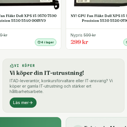
an Fläkt Dell XPS 15 9570 7590
NY! GPU Fan Fläkt Dell XPS 15
cision 5530 5540 008YY9
Precision 5530 5520 0T
99
kr
Nypris
599
kr
299 kr
4 i lager
VI KÖPER
Vi köper din IT-utrustning!
ITAD-leverantör, konkursförvaltare eller IT-ansvarig? Vi
köper er gamla IT-utrustning och stärker ert
hållbarhetsarbete.
Läs mer