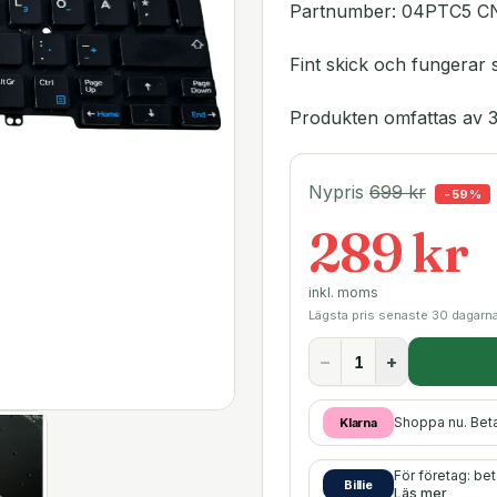
Partnumber: 04PTC5 
Fint skick och fungerar
Produkten omfattas av 3
Nypris
699
kr
-
59
%
289 kr
inkl. moms
Lägsta pris senaste 30 dagarn
−
+
Shoppa nu. Bet
Klarna
För företag: be
Billie
Läs mer