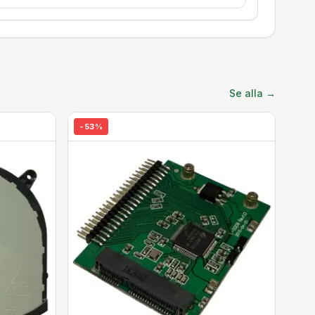
Se alla →
-
53
%