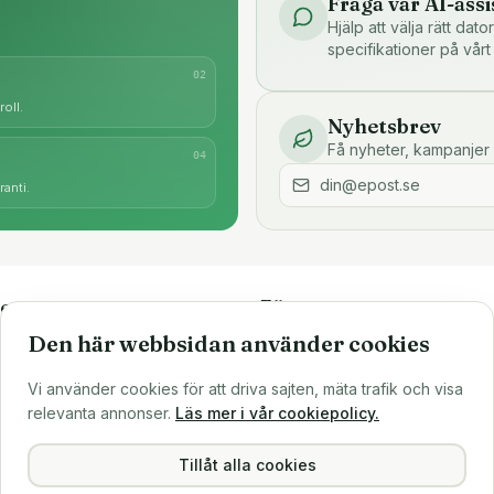
Fråga vår AI-assi
Hjälp att välja rätt dat
specifikationer på vårt
0
2
oll.
Nyhetsbrev
Få nyheter, kampanjer 
0
4
anti.
e
Företaget
Den här webbsidan använder cookies
är
Om oss
Större inköp?
Vi använder cookies för att driva sajten, mäta trafik och visa
ns
Sälj till oss
relevanta annonser.
Läs mer i vår cookiepolicy.
Köpvillkor
Integritetspolicy
Tillåt alla cookies