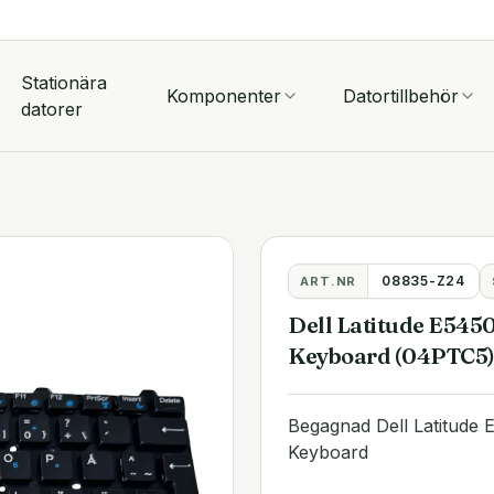
Stationära
Komponenter
Datortillbehör
datorer
08835-Z24
ART.NR
Dell Latitude E545
Keyboard (04PTC5
Begagnad Dell Latitud
Keyboard