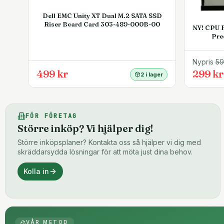
Dell EMC Unity XT Dual M.2 SATA SSD
Riser Board Card 303-489-000B-00
NY! CPU F
Pre
Nypris
5
499 kr
299 kr
2 i lager
FÖR FÖRETAG
Större inköp? Vi hjälper dig!
Större inköpsplaner? Kontakta oss så hjälper vi dig med
skräddarsydda lösningar för att möta just dina behov.
Kolla in
VÅR METOD