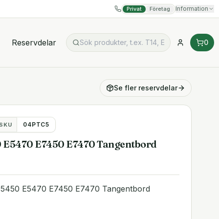
Information
Privat
Företag
Reservdelar
0
Se fler
reservdelar
04PTC5
SKU
0 E5470 E7450 E7470 Tangentbord
)
e E5450 E5470 E7450 E7470 Tangentbord