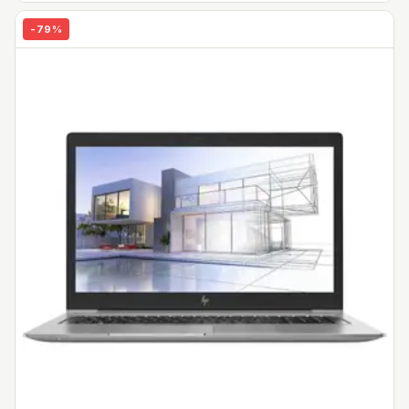
14" WLED-skärmen har en skarp detaljnivå tack vare Full
HD 1080p-upplösning och anständig ljusstyrka.
-
79
%
SSD-lagring
Den supersnabba M.2 PCIe NVMe SSD-lagringsenheten
påskyndar start och laddning till bara några sekunder.
Intelligent Audio
Dell Optimizers Intelligent Audio kommer automatiskt
ställa in ditt system genom att justera bakgrundsljudet,
hantera talvolym och finslipa den övergripande
ljudupplevelsen så att du kan höra och höras bättre var
du än arbetar.
Dockning med en kabel
Den bärbara datorn kommer med Thunderbolt 4-
gränssnitt med hög hastighet på den vändbara USB-C-
porten som kan leverar upp till 40 Gbps
överföringshastighet och ger även ström, data, ljud och
videosignal. Det är allt du behöver för att ansluta
dockningsstationen (säljs separat) och utöka din