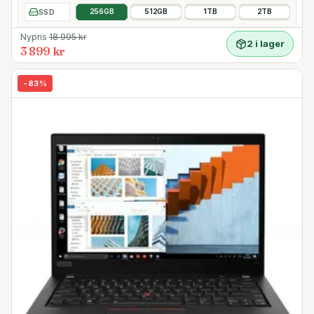
SSD
256GB
512GB
1TB
2TB
Nypris
18 995
kr
2 i lager
3 899 kr
-
83
%