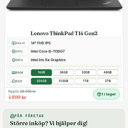
Lenovo ThinkPad T14 Gen2
14" FHD IPS
Skärm
Intel Core i5-1135G7
CPU
Intel Iris Xe Graphics
GPU
RAM
16GB
24GB
32GB
48GB
SSD
256GB
512GB
1TB
2TB
Nypris
28 995
kr
1 i lager
4 899 kr
FÖR FÖRETAG
Större inköp? Vi hjälper dig!