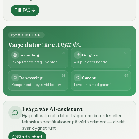
Till FAQ
VÅR METOD
nytt liv
Varje dator får ett
.
0
1
0
2
Insamling
Diagnos
Inköp från företag i Norden.
40 punkters kontroll.
0
3
0
4
Renovering
Garanti
Komponenter byts vid behov.
Levereras med garanti.
Fråga vår AI-assistent
Hjälp att välja rätt dator, frågor om din order eller
tekniska specifikationer på vårt sortiment — direkt
svar dygnet runt.
Starta chatt