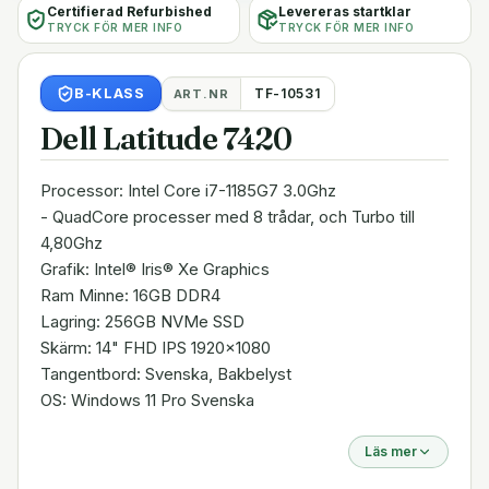
Certifierad Refurbished
Levereras startklar
TRYCK FÖR MER INFO
TRYCK FÖR MER INFO
B
-KLASS
TF-10531
ART.NR
Dell Latitude 7420
Processor: Intel Core i7-1185G7 3.0Ghz
- QuadCore processer med 8 trådar, och Turbo till
4,80Ghz
Grafik: Intel® Iris® Xe Graphics
Ram Minne: 16GB DDR4
Lagring: 256GB NVMe SSD
Skärm: 14" FHD IPS 1920x1080
Tangentbord: Svenska, Bakbelyst
OS: Windows 11 Pro Svenska
Läs mer