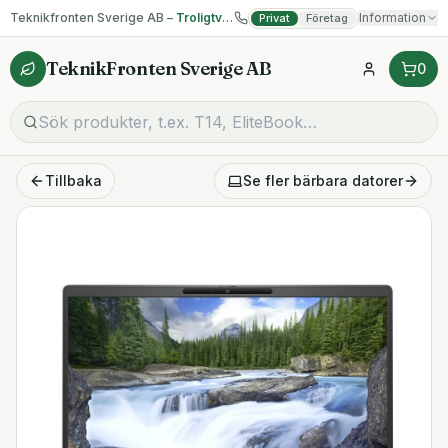
Teknikfronten Sverige AB –
Troligtvis billigast på begagnad IT!
Information
Privat
Företag
TeknikFronten Sverige AB
0
Tillbaka
Se fler
bärbara datorer