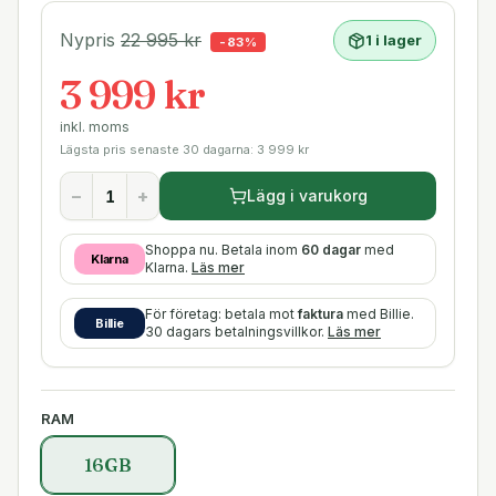
Nypris
22 995
kr
1 i lager
-
83
%
3 999 kr
inkl. moms
Lägsta pris senaste 30 dagarna:
3 999
kr
−
+
Lägg i varukorg
Shoppa nu. Betala inom
60 dagar
med
Klarna
Klarna.
Läs mer
För företag: betala mot
faktura
med Billie.
Billie
30 dagars betalningsvillkor.
Läs mer
RAM
16GB