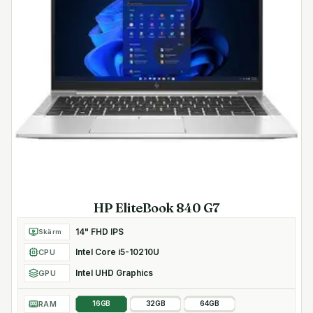
Fler funktioner
- 720p HD-webbkamera med infraröd-sensor för
Windows Hello
- Fingeravtrycksläsare
- Smart Card-läsare
- Pekplatta med multitouch-kapacitet
- Noble Wedge-säkerhetslås
- TPM 2.0-säkerhetschip
- Dell ExpressCharge laddar upp till 80%
batterikapacitet under en timme
HP EliteBook 840 G7
14" FHD IPS
Skärm
Intel Core i5-10210U
CPU
Intel UHD Graphics
GPU
RAM
16GB
32GB
64GB