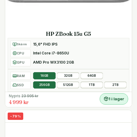
HP ZBook 15u G5
15,6" FHD IPS
Skärm
Intel Core i7-8650U
CPU
AMD Pro WX3100 2GB
GPU
RAM
16GB
32GB
64GB
SSD
256GB
512GB
1TB
2TB
Nypris
23 995
kr
1 i lager
4 999 kr
-
79
%