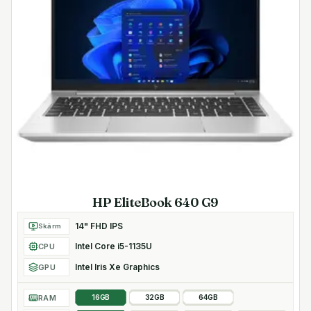
HP EliteBook 640 G9
14" FHD IPS
Skärm
Intel Core i5-1135U
CPU
Intel Iris Xe Graphics
GPU
RAM
16GB
32GB
64GB