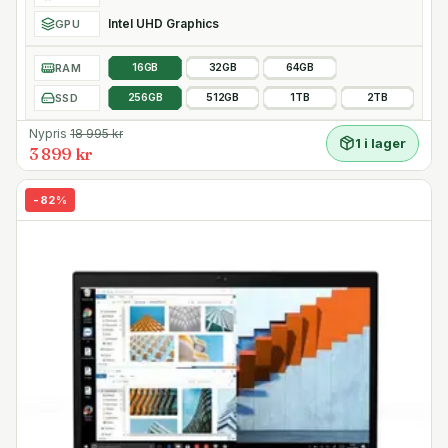
Intel UHD Graphics
GPU
RAM
16GB
32GB
64GB
SSD
256GB
512GB
1TB
2TB
Nypris
18 995
kr
1 i lager
3 899 kr
-
82
%