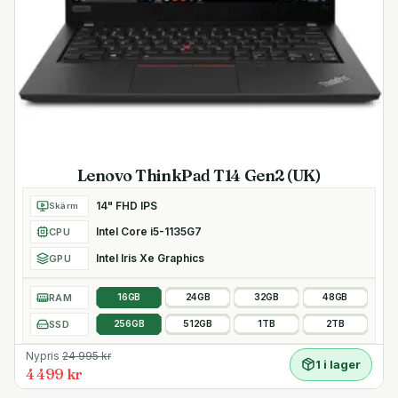
Lenovo ThinkPad T14 Gen2 (UK)
14" FHD IPS
Skärm
Intel Core i5-1135G7
CPU
Intel Iris Xe Graphics
GPU
RAM
16GB
24GB
32GB
48GB
SSD
256GB
512GB
1TB
2TB
Nypris
24 995
kr
1 i lager
4 499 kr