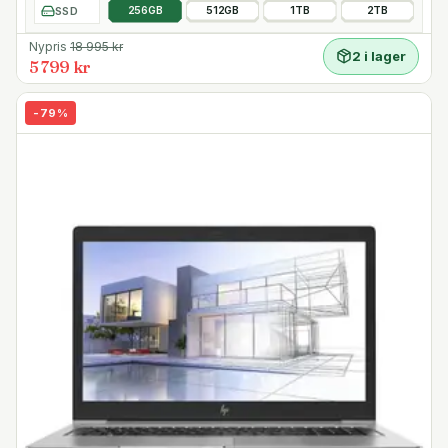
SSD
256GB
512GB
1TB
2TB
Nypris
18 995
kr
2 i lager
5 799 kr
-
79
%