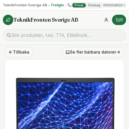
Teknikfronten Sverige AB –
Troligtvis billigast på begagnad IT!
Information
Privat
Företag
TeknikFronten Sverige AB
0
Tillbaka
Se fler
bärbara datorer