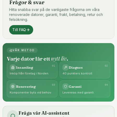
Frågor & svar
Hitta snabba svar på de vanligaste frågorna om våra
renoverade datorer, garanti, frakt, betalning, retur och
felsökning.
Till FAQ
VÅR METOD
nytt liv
Varje dator får ett
.
0
1
0
2
Insamling
Diagnos
Inköp från företag i Norden.
40 punkters kontroll.
0
3
0
4
Renovering
Garanti
Komponenter byts vid behov.
Levereras med garanti.
Fråga vår AI-assistent