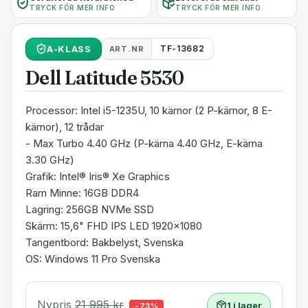
TRYCK FÖR MER INFO
TRYCK FÖR MER INFO
A
-KLASS
TF-13682
ART.NR
Dell Latitude 5530
Processor: Intel i5-1235U, 10 kärnor (2 P-kärnor, 8 E-
kärnor), 12 trådar
- Max Turbo 4.40 GHz (P-kärna 4.40 GHz, E-kärna
3.30 GHz)
Grafik: Intel® Iris® Xe Graphics
Ram Minne: 16GB DDR4
Lagring: 256GB NVMe SSD
Skärm: 15,6" FHD IPS LED 1920x1080
Tangentbord: Bakbelyst, Svenska
OS: Windows 11 Pro Svenska
Nypris
21 995
kr
1 i lager
-
73
%