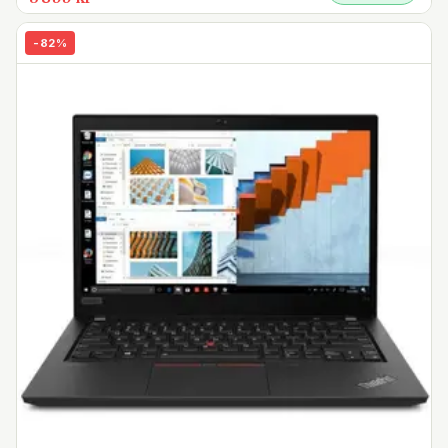
-
82
%