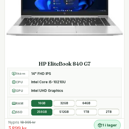
HP EliteBook 840 G7
14" FHD IPS
Skärm
Intel Core i5-10210U
CPU
Intel UHD Graphics
GPU
RAM
16GB
32GB
64GB
SSD
256GB
512GB
1TB
2TB
Nypris
18 995
kr
1 i lager
3 899 kr