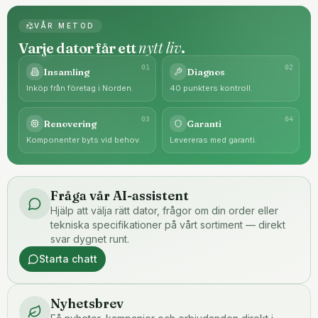
VÅR METOD
nytt liv
Varje dator får ett
.
0
1
0
2
Insamling
Diagnos
Inköp från företag i Norden.
40 punkters kontroll.
0
3
0
4
Renovering
Garanti
Komponenter byts vid behov.
Levereras med garanti.
Fråga vår AI-assistent
Hjälp att välja rätt dator, frågor om din order eller
tekniska specifikationer på vårt sortiment — direkt
svar dygnet runt.
Starta chatt
Nyhetsbrev