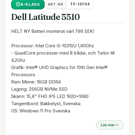
A
-KLASS
TF-13704
ART.NR
Dell Latitude 5510
HELT NY Batteri monterat värt 799 SEK!
Processor: Intel Core i5-10210U 1,60Ghz
- QuadCore processer med 8 trådar, och Turbo till
4,2Ghz
Grafik: Intel® UHD Graphics for 10th Gen Intel®
Processors
Ram Minne: 16GB DDR4
Lagring: 256GB NVMe SSD
Skärm: 15,6" FHD IPS LED 1920x1080
Tangentbord: Bakbelyst, Svenska
OS: Windows 11 Pro Svenska
Läs mer