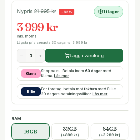
Nypris
21 995
kr
1 i lager
-
82
%
3 999 kr
inkl. moms
Lägsta pris senaste 30 dagarna:
3 999
kr
−
+
Lägg i varukorg
Shoppa nu. Betala inom
60 dagar
med
Klarna
Klarna.
Läs mer
För företag: betala mot
faktura
med Billie.
Billie
30 dagars betalningsvillkor.
Läs mer
RAM
32GB
64GB
16GB
(+
899
kr)
(+
3 299
kr)