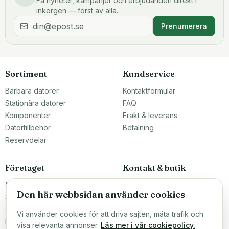
Få nyheter, kampanjer och erbjudanden direkt i
inkorgen — först av alla.
Prenumerera
Sortiment
Kundservice
Bärbara datorer
Kontaktformulär
Stationära datorer
FAQ
Komponenter
Frakt & leverans
Datortillbehör
Betalning
Reservdelar
Företaget
Kontakt & butik
Om oss
Teknikfronten Sverige AB
Den här webbsidan använder cookies
Malmö, Sverige
Större inköp?
info@teknikfronten.se
Sälj till oss
Vi använder cookies för att driva sajten, mäta trafik och
Köpvillkor
ÖPPETTIDER
visa relevanta annonser.
Läs mer i vår cookiepolicy.