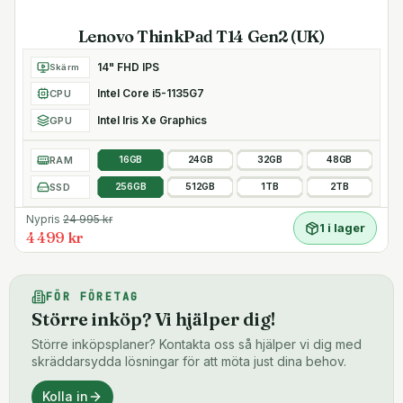
Lenovo ThinkPad T14 Gen2 (UK)
14" FHD IPS
Skärm
Intel Core i5-1135G7
CPU
Intel Iris Xe Graphics
GPU
RAM
16GB
24GB
32GB
48GB
SSD
256GB
512GB
1TB
2TB
Nypris
24 995
kr
1 i lager
4 499 kr
FÖR FÖRETAG
Större inköp? Vi hjälper dig!
Större inköpsplaner? Kontakta oss så hjälper vi dig med
skräddarsydda lösningar för att möta just dina behov.
Kolla in