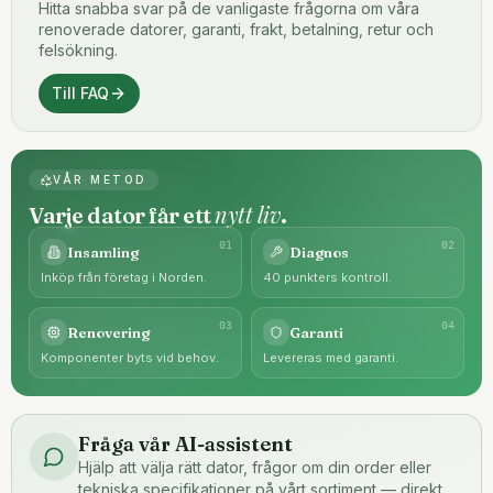
Hitta snabba svar på de vanligaste frågorna om våra
renoverade datorer, garanti, frakt, betalning, retur och
felsökning.
Till FAQ
VÅR METOD
nytt liv
Varje dator får ett
.
0
1
0
2
Insamling
Diagnos
Inköp från företag i Norden.
40 punkters kontroll.
0
3
0
4
Renovering
Garanti
Komponenter byts vid behov.
Levereras med garanti.
Fråga vår AI-assistent
Hjälp att välja rätt dator, frågor om din order eller
tekniska specifikationer på vårt sortiment — direkt