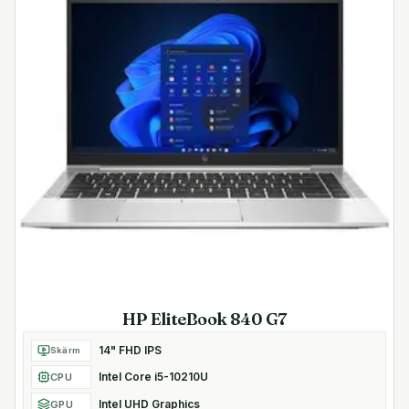
HP EliteBook 840 G7
14" FHD IPS
Skärm
Intel Core i5-10210U
CPU
Intel UHD Graphics
GPU