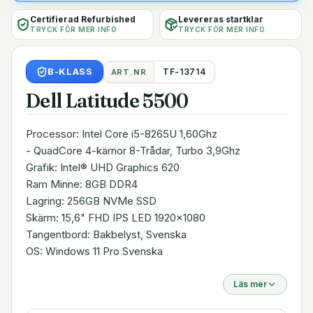
Certifierad Refurbished
Levereras startklar
TRYCK FÖR MER INFO
TRYCK FÖR MER INFO
B
-KLASS
TF-13714
ART.NR
Dell Latitude 5500
Processor: Intel Core i5-8265U 1,60Ghz
- QuadCore 4-kärnor 8-Trådar, Turbo 3,9Ghz
Grafik: Intel® UHD Graphics 620
Ram Minne: 8GB DDR4
Lagring: 256GB NVMe SSD
Skärm: 15,6" FHD IPS LED 1920x1080
Tangentbord: Bakbelyst, Svenska
OS: Windows 11 Pro Svenska
Läs mer