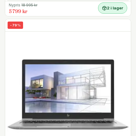
Nypris
18 995
kr
2 i lager
Andra funktioner
5 799 kr
- 64-bitars Windows 10 Pro förinstallerat
- 720p HD-webbkamera med IR-sensor för Windows
-
79
%
Hello ansiktsigenkänningsstöd
- Pekplatta med multitouchkapacitet
- Noble Wedge säkerhetslås
- TPM 2.0 säkerhetschip
- Dell ExpressCharge laddar upp till 80% av
batterikapaciteten på under en timme