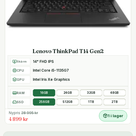
Lenovo ThinkPad T14 Gen2
14" FHD IPS
Skärm
Intel Core i5-1135G7
CPU
Intel Iris Xe Graphics
GPU
RAM
16GB
24GB
32GB
48GB
SSD
256GB
512GB
1TB
2TB
Nypris
28 995
kr
1 i lager
4 899 kr