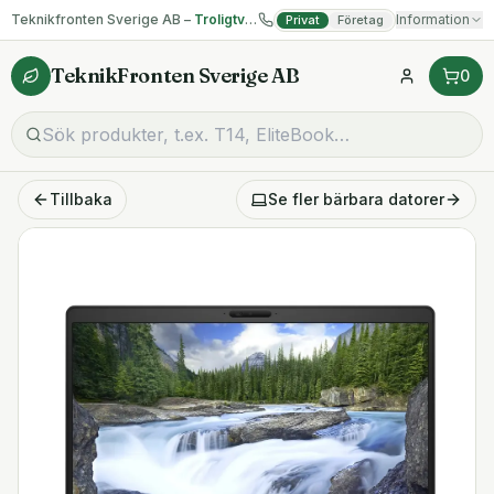
Teknikfronten Sverige AB –
Troligtvis billigast på begagnad IT!
Information
Privat
Företag
TeknikFronten Sverige AB
0
Tillbaka
Se fler
bärbara datorer