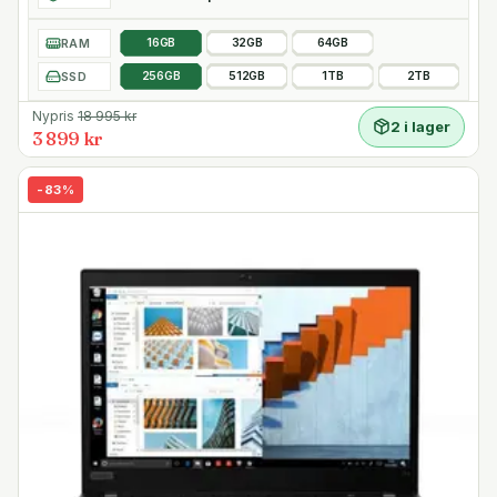
RAM
16GB
32GB
64GB
SSD
256GB
512GB
1TB
2TB
Nypris
18 995
kr
2 i lager
3 899 kr
-
83
%