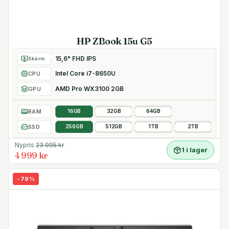
HP ZBook 15u G5
15,6" FHD IPS
Skärm
Intel Core i7-8650U
CPU
AMD Pro WX3100 2GB
GPU
RAM
16GB
32GB
64GB
SSD
256GB
512GB
1TB
2TB
Nypris
23 995
kr
1 i lager
4 999 kr
-
79
%