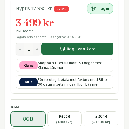
Nypris
12 995
kr
1 i lager
-
73
%
3 499 kr
inkl. moms
Lägsta pris senaste 30 dagarna:
3 499
kr
−
+
Lägg i varukorg
Shoppa nu. Betala inom
60 dagar
med
Klarna
Klarna.
Läs mer
För företag: betala mot
faktura
med Billie.
Billie
30 dagars betalningsvillkor.
Läs mer
RAM
16GB
32GB
8GB
(+
399
kr)
(+
1 199
kr)