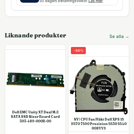
30 dagars betalningsvillkor.
Läs mer
Liknande produkter
Se alla →
-
50
%
Dell EMC Unity XT Dual M.2
SATA SSD Riser Board Card
NY! CPU Fan Fläkt Dell XPS 15
303-489-000B-00
9570 7590 Precision 5530 5540
008YY9