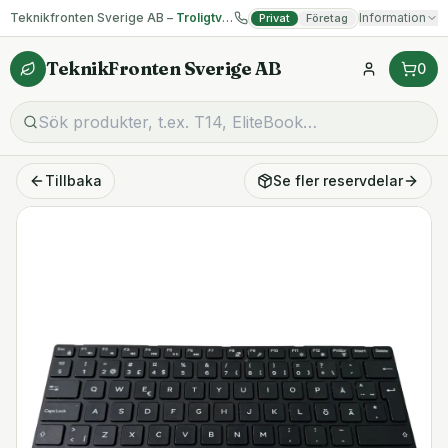
Teknikfronten Sverige AB –
Troligtvis billigast på begagnad IT!
Information
Privat
Företag
TeknikFronten Sverige AB
0
Tillbaka
Se fler
reservdelar