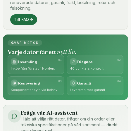
renoverade datorer, garanti, frakt, betalning, retur och
felsökning.
Till FAQ
VÅR METOD
nytt liv
Varje dator får ett
.
0
1
0
2
Insamling
Diagnos
Inköp från företag i Norden.
40 punkters kontroll.
0
3
0
4
Renovering
Garanti
Komponenter byts vid behov.
Levereras med garanti.
Fråga vår AI-assistent
Hjälp att välja rätt dator, frågor om din order eller
tekniska specifikationer på vårt sortiment — direkt
svar dygnet runt.