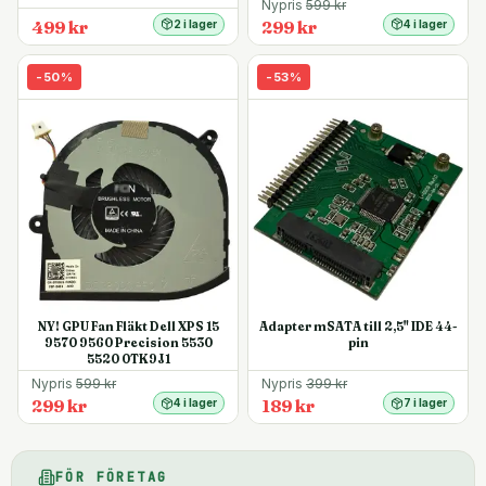
Nypris
599
kr
499 kr
299 kr
2 i lager
4 i lager
-
50
%
-
53
%
NY! GPU Fan Fläkt Dell XPS 15
Adapter mSATA till 2,5" IDE 44-
9570 9560 Precision 5530
pin
5520 0TK9J1
Nypris
599
kr
Nypris
399
kr
299 kr
189 kr
4 i lager
7 i lager
FÖR FÖRETAG