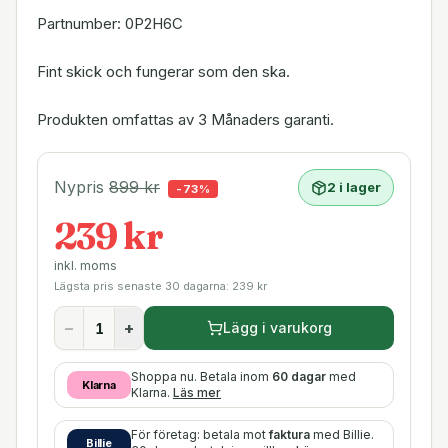
Partnumber: 0P2H6C
Fint skick och fungerar som den ska.
Produkten omfattas av 3 Månaders garanti.
Nypris
899
kr
2 i lager
-
73
%
239 kr
inkl. moms
Lägsta pris senaste 30 dagarna:
239
kr
−
+
Lägg i varukorg
Shoppa nu. Betala inom
60 dagar
med
Klarna
Klarna.
Läs mer
För företag: betala mot
faktura
med Billie.
Billie