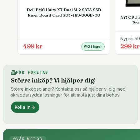
Dell EMC Unity XT Dual M.2 SATA SSD
Riser Board Card 303-489-000B-00
NY! CPU F
Pre
Nypris
5
499 kr
299 kr
2 i lager
FÖR FÖRETAG
Större inköp? Vi hjälper dig!
Större inköpsplaner? Kontakta oss så hjälper vi dig med
skräddarsydda lösningar för att möta just dina behov.
Kolla in
VÅR METOD