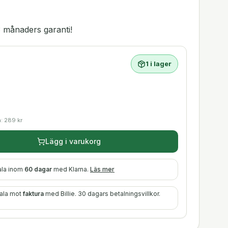
 månaders garanti!
1 i lager
a:
289
kr
Lägg i varukorg
ala inom
60 dagar
med Klarna.
Läs mer
tala mot
faktura
med Billie. 30 dagars betalningsvillkor.