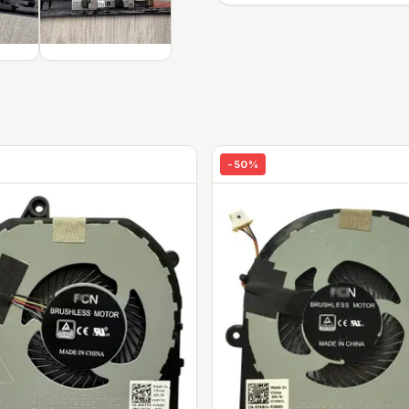
-
50
%