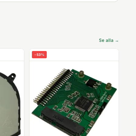
Se alla →
-
53
%