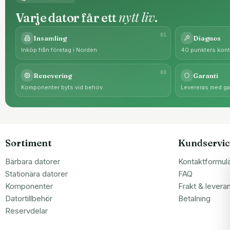
nytt liv
Varje dator får ett
.
0
1
Insamling
Diagnos
Inköp från företag i Norden.
40 punkters kontr
0
3
Renovering
Garanti
Komponenter byts vid behov.
Levereras med gar
Sortiment
Kundservic
Bärbara datorer
Kontaktformul
Stationära datorer
FAQ
Komponenter
Frakt & levera
Datortillbehör
Betalning
Reservdelar