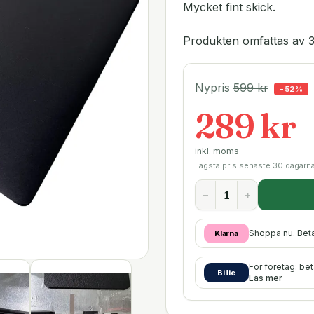
Mycket fint skick.
Produkten omfattas av 3
Nypris
599
kr
-
52
%
289 kr
inkl. moms
Lägsta pris senaste 30 dagarn
−
+
Shoppa nu. Bet
Klarna
För företag: be
Billie
Läs mer