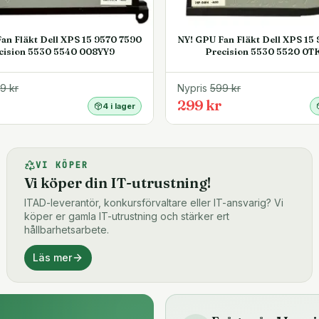
an Fläkt Dell XPS 15 9570 7590
NY! GPU Fan Fläkt Dell XPS 15
cision 5530 5540 008YY9
Precision 5530 5520 0T
99
kr
Nypris
599
kr
299 kr
4 i lager
VI KÖPER
Vi köper din IT-utrustning!
ITAD-leverantör, konkursförvaltare eller IT-ansvarig? Vi
köper er gamla IT-utrustning och stärker ert
hållbarhetsarbete.
Läs mer