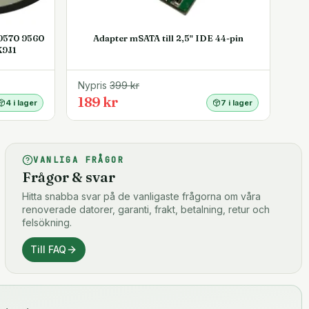
 9570 9560
Adapter mSATA till 2,5" IDE 44-pin
K9J1
Nypris
399
kr
189 kr
4 i lager
7 i lager
VANLIGA FRÅGOR
Frågor & svar
Hitta snabba svar på de vanligaste frågorna om våra
renoverade datorer, garanti, frakt, betalning, retur och
felsökning.
Till FAQ