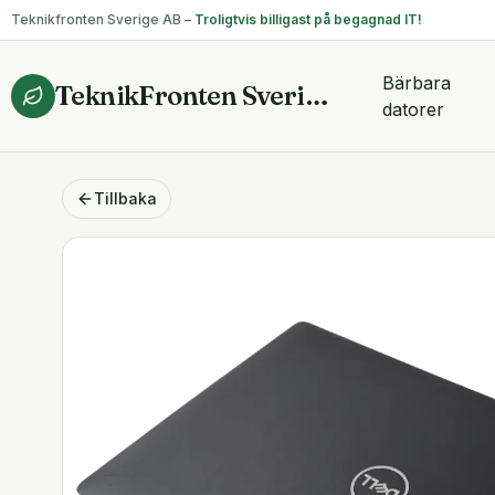
Teknikfronten Sverige AB –
Troligtvis billigast på begagnad IT!
Bärbara
TeknikFronten Sverige AB
datorer
Tillbaka