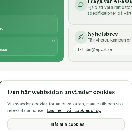
Fråga vår AI-assi
Hjälp att välja rätt dat
specifikationer på vårt
0
2
oll.
Nyhetsbrev
Få nyheter, kampanjer 
0
4
anti.
e
Företaget
Den här webbsidan använder cookies
är
Om oss
Större inköp?
Vi använder cookies för att driva sajten, mäta trafik och visa
ns
Sälj till oss
relevanta annonser.
Läs mer i vår cookiepolicy.
Köpvillkor
Integritetspolicy
Tillåt alla cookies