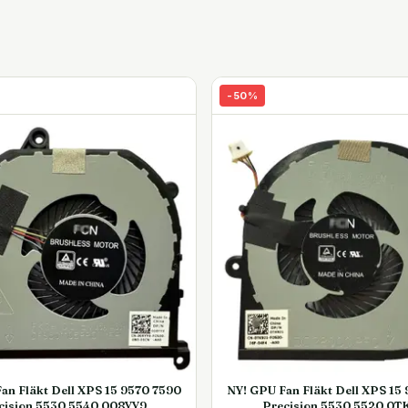
-
50
%
an Fläkt Dell XPS 15 9570 7590
NY! GPU Fan Fläkt Dell XPS 15
cision 5530 5540 008YY9
Precision 5530 5520 0T