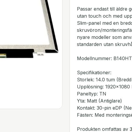
Passar endast till äldre
utan touch och med uppl
Slim-panel med en bred
skruvöron/monteringsfäs
nyare modeller som anv
standarden utan skruvhål
Modellnummer: B140HT
Specifikationer:
Storlek: 14.0 tum (Bredd
Upplösning: 1920x1080 
Paneltyp: TN
Yta: Matt (Antiglare)
Kontakt: 30-pin eDP (Ner
Fästen: Med monterings
Produkten omfattas av 3