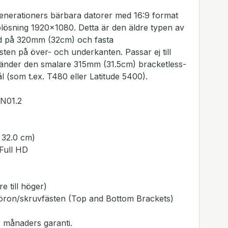
 generationers bärbara datorer med 16:9 format
ösning 1920x1080. Detta är den äldre typen av
d på 320mm (32cm) och fasta
ten på över- och underkanten. Passar ej till
änder den smalare 315mm (31.5cm) bracketless-
 (som t.ex. T480 eller Latitude 5400).
N01.2
 32.0 cm)
Full HD
e till höger)
öron/skruvfästen (Top and Bottom Brackets)
 månaders garanti.