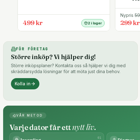
Nypris
5
499 kr
299 kr
2 i lager
FÖR FÖRETAG
Större inköp? Vi hjälper dig!
Större inköpsplaner? Kontakta oss så hjälper vi dig med
skräddarsydda lösningar för att möta just dina behov.
Kolla in
VÅR METOD
nytt liv
Varje dator får ett
.
0
1
Insamling
Diagnos