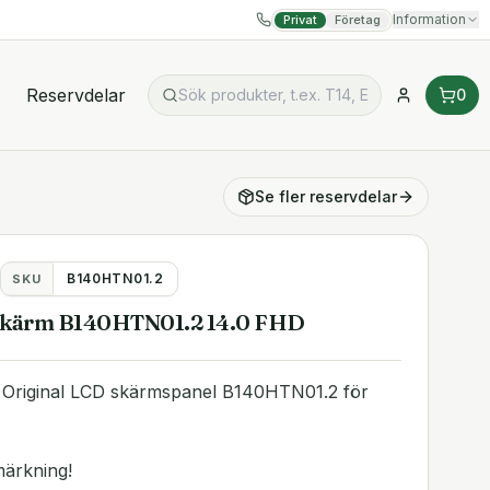
Information
Privat
Företag
Reservdelar
0
Se fler
reservdelar
B140HTN01.2
SKU
Skärm B140HTN01.2 14.0 FHD
Original LCD skärmspanel B140HTN01.2 för
märkning!