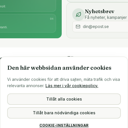
oll.
Nyhetsbrev
Få nyheter, kampanjer 
0
4
anti.
e
Företaget
Den här webbsidan använder cookies
är
Om oss
Större inköp?
Vi använder cookies för att driva sajten, mäta trafik och visa
ns
Sälj till oss
relevanta annonser.
Läs mer i vår cookiepolicy.
Köpvillkor
Integritetspolicy
Tillåt alla cookies
Tillåt bara nödvändiga cookies
COOKIE-INSTÄLLNINGAR