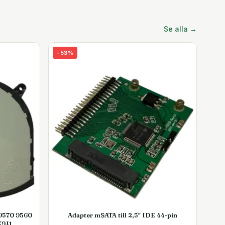
Se alla →
-
53
%
 9570 9560
Adapter mSATA till 2,5" IDE 44-pin
K9J1