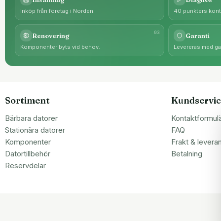
Inköp från företag i Norden.
40 punkters kontr
0
3
Renovering
Garanti
Komponenter byts vid behov.
Levereras med gar
Sortiment
Kundservic
Bärbara datorer
Kontaktformul
Stationära datorer
FAQ
Komponenter
Frakt & levera
Datortillbehör
Betalning
Reservdelar