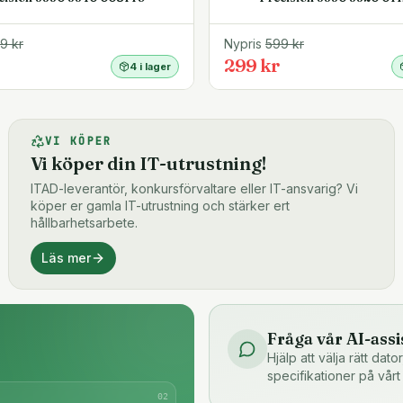
99
kr
Nypris
599
kr
299 kr
4 i lager
VI KÖPER
Vi köper din IT-utrustning!
ITAD-leverantör, konkursförvaltare eller IT-ansvarig? Vi
köper er gamla IT-utrustning och stärker ert
hållbarhetsarbete.
Läs mer
Fråga vår AI-assi
Hjälp att välja rätt dat
specifikationer på vårt
0
2