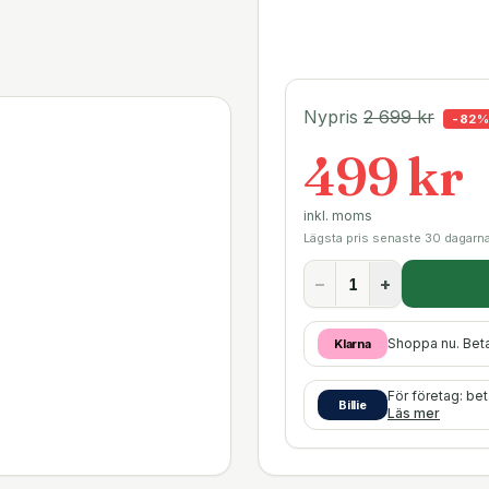
Nypris
2 699
kr
-
82
499 kr
inkl. moms
Lägsta pris senaste 30 dagarn
−
+
Shoppa nu. Bet
Klarna
För företag: be
Billie
Läs mer