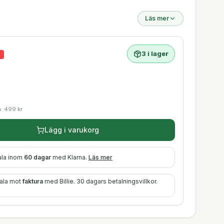
Läs mer
3 i lager
%
a:
499
kr
Lägg i varukorg
ala inom
60 dagar
med Klarna.
Läs mer
tala mot
faktura
med Billie. 30 dagars betalningsvillkor.