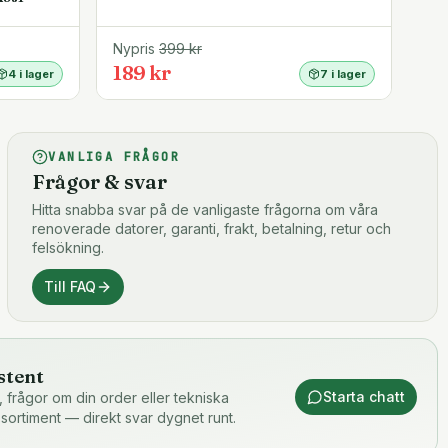
Nypris
399
kr
189 kr
4 i lager
7 i lager
VANLIGA FRÅGOR
Frågor & svar
Hitta snabba svar på de vanligaste frågorna om våra
renoverade datorer, garanti, frakt, betalning, retur och
felsökning.
Till FAQ
stent
Starta chatt
or, frågor om din order eller tekniska
 sortiment — direkt svar dygnet runt.