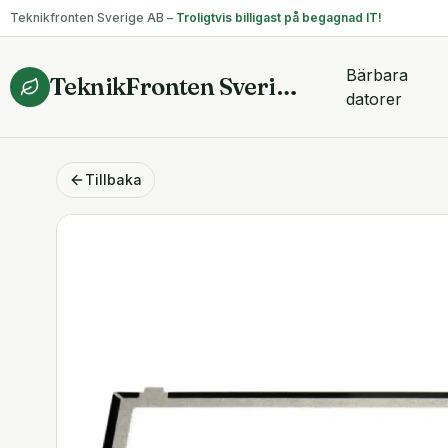
Teknikfronten Sverige AB –
Troligtvis billigast på begagnad IT!
Bärbara
TeknikFronten Sverige AB
datorer
Tillbaka