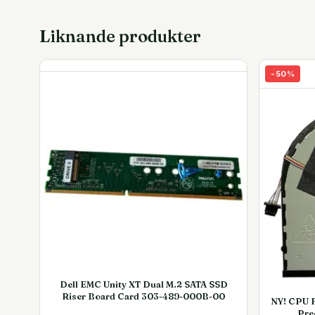
HP ProBook 440 G2
Dell Latitude E5440
Dell Latitude E5450
Liknande produkter
Dell Latitude E6440
Dell Latitude E7440
-
50
%
Dell Latitude E7450
Acer TravelMate P246
Asus VivoBook V451
Dell EMC Unity XT Dual M.2 SATA SSD
Riser Board Card 303-489-000B-00
NY! CPU F
Pre