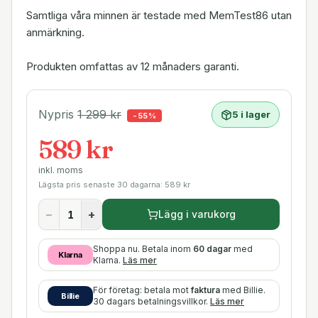
Samtliga våra minnen är testade med MemTest86 utan
anmärkning.
Produkten omfattas av 12 månaders garanti.
Nypris
1 299
kr
5 i lager
-
55
%
589 kr
inkl. moms
Lägsta pris senaste 30 dagarna:
589
kr
−
+
Lägg i varukorg
Shoppa nu. Betala inom
60 dagar
med
Klarna
Klarna.
Läs mer
För företag: betala mot
faktura
med Billie.
Billie
30 dagars betalningsvillkor.
Läs mer