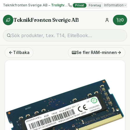
Teknikfronten Sverige AB –
Troligtvis billigast på begagnad IT!
Information
Privat
Företag
TeknikFronten Sverige AB
0
Tillbaka
Se fler
RAM-minnen