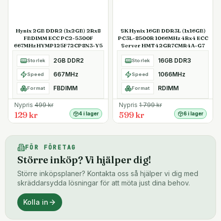
Hynix 2GB DDR2 (1x2GB) 2Rx8
SK Hynix 16GB DDR3L (1x16GB)
FBDIMM ECC PC2-5300F
PC3L-8500R 1066MHz 4Rx4 ECC
667MHz HYMP125F72CP8N3-Y5
Server HMT42GR7CMR4A-G7
2GB DDR2
16GB DDR3
Storlek
Storlek
667MHz
1066MHz
Speed
Speed
FBDIMM
RDIMM
Format
Format
Nypris
499
kr
Nypris
1 799
kr
129 kr
599 kr
4 i lager
6 i lager
FÖR FÖRETAG
Större inköp? Vi hjälper dig!
Större inköpsplaner? Kontakta oss så hjälper vi dig med
skräddarsydda lösningar för att möta just dina behov.
Kolla in