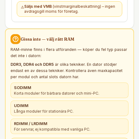
Säljs med VMB
(vinstmarginalbeskattning) – ingen
⚠️
avdragsgill moms för företag.
Gissa inte — välj rätt
RAM
RAM-minne finns i flera utföranden — köper du fel typ passar
det inte i datorn:
DDR3, DDR4 och DDR5
är olika tekniker. En dator stödjer
endast en av dessa tekniker. Kontrollera även maxkapacitet
per modul och antal slots datorn har.
SODIMM
Korta moduler för bärbara datorer och mini-PC.
UDIMM
Långa moduler för stationära PC.
RDIMM / LRDIMM
För servrar, ej kompatibla med vanliga PC.