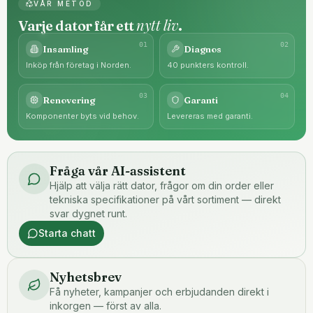
VÅR METOD
nytt liv
Varje dator får ett
.
0
1
0
2
Insamling
Diagnos
Inköp från företag i Norden.
40 punkters kontroll.
0
3
0
4
Renovering
Garanti
Komponenter byts vid behov.
Levereras med garanti.
Fråga vår AI-assistent
Hjälp att välja rätt dator, frågor om din order eller
tekniska specifikationer på vårt sortiment — direkt
svar dygnet runt.
Starta chatt
Nyhetsbrev
Få nyheter, kampanjer och erbjudanden direkt i
inkorgen — först av alla.