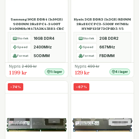
Samsung 16GB DDR4 (1x16GB)
Hynix 2GB DDR2 (1x2GB) RDIMM
SODIMM 2Rx8 PC4-2400T
2Rx8 ECC PC2-5300F 667MHz
2400MHz M471A2K43BB1-CRC
HYMP125F72CP8D3-Y5
16GB DDR4
2GB DDR2
Storlek
Storlek
2400MHz
667MHz
Speed
Speed
SODIMM
FBDIMM
Format
Format
Nypris
2 499
kr
Nypris
499
kr
1 199 kr
129 kr
1 i lager
4 i lager
-
74
%
-
67
%