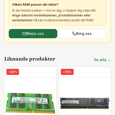
Vilken
RAM
passar din dator?
Är du minsta osäker — hör av dig, vi hjälper dig välja rätt.
Ange datorns modellnummer, produktnummer eller
serienummer
så kan vi rekommendera exakt rätt
RAM
.
Mejla oss
Ring oss
Liknande produkter
Se alla →
-
52
%
-
74
%