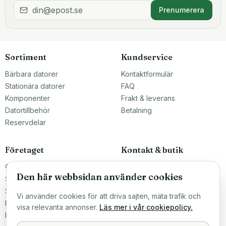
Prenumerera
Sortiment
Kundservice
Bärbara datorer
Kontaktformulär
Stationära datorer
FAQ
Komponenter
Frakt & leverans
Datortillbehör
Betalning
Reservdelar
Företaget
Kontakt & butik
Om oss
Teknikfronten Sverige AB
Den här webbsidan använder cookies
Malmö, Sverige
Större inköp?
info@teknikfronten.se
Sälj till oss
Vi använder cookies för att driva sajten, mäta trafik och
Köpvillkor
ÖPPETTIDER
visa relevanta annonser.
Läs mer i vår cookiepolicy.
Mån–Fre 10–16
Integritetspolicy