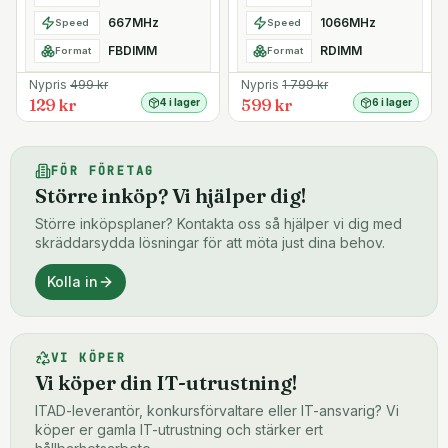
667MHz
1066MHz
Speed
Speed
FBDIMM
RDIMM
Format
Format
Nypris
499
kr
Nypris
1 799
kr
129 kr
599 kr
4 i lager
6 i lager
FÖR FÖRETAG
Större inköp? Vi hjälper dig!
Större inköpsplaner? Kontakta oss så hjälper vi dig med
skräddarsydda lösningar för att möta just dina behov.
Kolla in
VI KÖPER
Vi köper din IT-utrustning!
ITAD-leverantör, konkursförvaltare eller IT-ansvarig? Vi
köper er gamla IT-utrustning och stärker ert