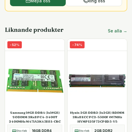
Mejla oss
Ring oss
Liknande produkter
Se alla →
-
52
%
-
74
%
Samsung 16GB DDR4 (1x16GB)
Hynix 2GB DDR2 (1x2GB) RDIMM
SODIMM 2Rx8 PC4-2400T
2Rx8 ECC PC2-5300F 667MHz
2400MHz M471A2K43BB1-CRC
HYMP125F72CP8D3-Y5
16GB DDR4
2GB DDR2
Storlek
Storlek