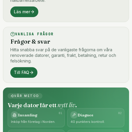
hållbarhetsarbete.
Läs mer
VANLIGA FRÅGOR
Frågor & svar
Hitta snabba svar på de vanligaste frågorna om våra
renoverade datorer, garanti, frakt, betalning, retur och
felsökning.
Till FAQ
VÅR METOD
nytt liv
Varje dator får ett
.
0
1
0
2
Insamling
Diagnos
Inköp från företag i Norden.
40 punkters kontroll.