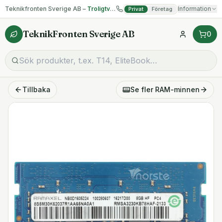
Teknikfronten Sverige AB –
Troligtvis billigast på begagnad IT!
Information
Privat
Företag
TeknikFronten Sverige AB
0
Tillbaka
Se fler
RAM-minnen