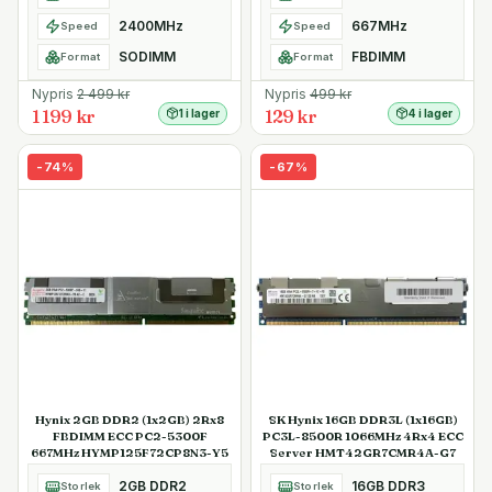
2400MHz
667MHz
Speed
Speed
SODIMM
FBDIMM
Format
Format
Nypris
2 499
kr
Nypris
499
kr
1 199 kr
129 kr
1 i lager
4 i lager
-
74
%
-
67
%
Hynix 2GB DDR2 (1x2GB) 2Rx8
SK Hynix 16GB DDR3L (1x16GB)
FBDIMM ECC PC2-5300F
PC3L-8500R 1066MHz 4Rx4 ECC
667MHz HYMP125F72CP8N3-Y5
Server HMT42GR7CMR4A-G7
2GB DDR2
16GB DDR3
Storlek
Storlek