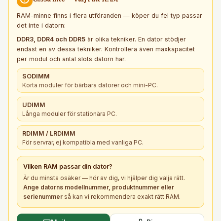
RAM-minne finns i flera utföranden — köper du fel typ passar
det inte i datorn:
DDR3, DDR4 och DDR5
är olika tekniker. En dator stödjer
endast en av dessa tekniker. Kontrollera även maxkapacitet
per modul och antal slots datorn har.
SODIMM
Korta moduler för bärbara datorer och mini-PC.
UDIMM
Långa moduler för stationära PC.
RDIMM / LRDIMM
För servrar, ej kompatibla med vanliga PC.
Vilken
RAM
passar din dator?
Är du minsta osäker — hör av dig, vi hjälper dig välja rätt.
Ange datorns modellnummer, produktnummer eller
serienummer
så kan vi rekommendera exakt rätt
RAM
.