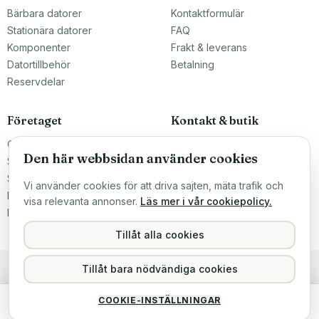
Bärbara datorer
Kontaktformulär
Stationära datorer
FAQ
Komponenter
Frakt & leverans
Datortillbehör
Betalning
Reservdelar
Företaget
Kontakt & butik
Om oss
Teknikfronten Sverige AB
Den här webbsidan använder cookies
Malmö, Sverige
Större inköp?
info@teknikfronten.se
Sälj till oss
Vi använder cookies för att driva sajten, mäta trafik och
Köpvillkor
ÖPPETTIDER
visa relevanta annonser.
Läs mer i vår cookiepolicy.
Mån–Fre 10–16
Integritetspolicy
Hitta hit →
Tillåt alla cookies
Tillåt bara nödvändiga cookies
8GB DDR4 (1x8GB) Ramaxel SODIMM 1Rx8 PC4-2133R 2133MHz
COOKIE-INSTÄLLNINGAR
389 kr
Köp
Slutsåld
inkl. moms