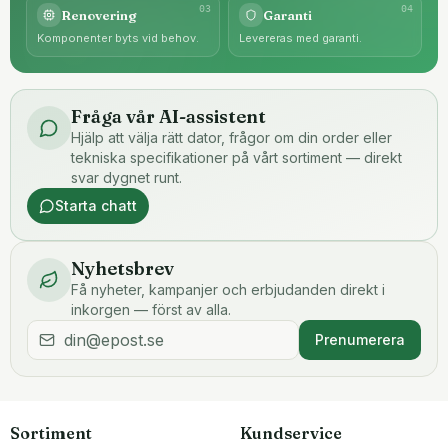
0
3
0
4
Renovering
Garanti
Komponenter byts vid behov.
Levereras med garanti.
Fråga vår AI-assistent
Hjälp att välja rätt dator, frågor om din order eller
tekniska specifikationer på vårt sortiment — direkt
svar dygnet runt.
Starta chatt
Nyhetsbrev
Få nyheter, kampanjer och erbjudanden direkt i
inkorgen — först av alla.
Prenumerera
Sortiment
Kundservice