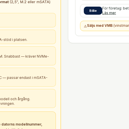
ormat
(2,5", M.2 eller mSATA)
För företag: be
Billie
Läs mer
Säljs med VMB
(vinstmar
⚠️
-stöd i platsen.
B+M. Snabbast — kräver NVMe-
PC — passar endast i mSATA-
modell och årgång.
ivningen.
 datorns modellnummer,