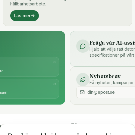
hållbarhetsarbete.
Läs mer
Fråga vår AI-assi
Hjälp att välja rätt dat
specifikationer på vårt
0
2
oll.
Nyhetsbrev
Få nyheter, kampanjer 
0
4
anti.
e
Företaget