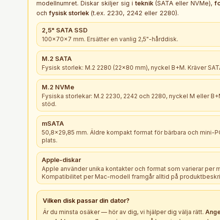
modellnumret. Diskar skiljer sig i
teknik
(SATA eller NVMe),
f
och
fysisk storlek
(t.ex. 2230, 2242 eller 2280).
2,5" SATA SSD
100×70×7 mm. Ersätter en vanlig 2,5"-hårddisk.
M.2 SATA
Fysisk storlek: M.2 2280 (22×80 mm), nyckel B+M. Kräver SATA
M.2 NVMe
Fysiska storlekar: M.2 2230, 2242 och 2280, nyckel M eller 
stöd.
mSATA
50,8×29,85 mm. Äldre kompakt format för bärbara och mini-
plats.
Apple-diskar
Apple använder unika kontakter och format som varierar per 
Kompatibilitet per Mac-modell framgår alltid på produktbeskr
Vilken
disk
passar din dator?
Är du minsta osäker — hör av dig, vi hjälper dig välja rätt.
Ange