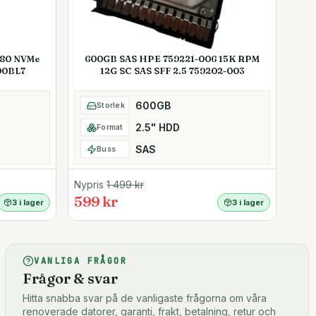
280 NVMe
600GB SAS HPE 759221-006 15K RPM
00BL7
12G SC SAS SFF 2.5 759202-003
600GB
Storlek
2.5" HDD
Format
SAS
Buss
Nypris
1 499
kr
599 kr
3 i lager
3 i lager
VANLIGA FRÅGOR
Frågor & svar
Hitta snabba svar på de vanligaste frågorna om våra
renoverade datorer, garanti, frakt, betalning, retur och