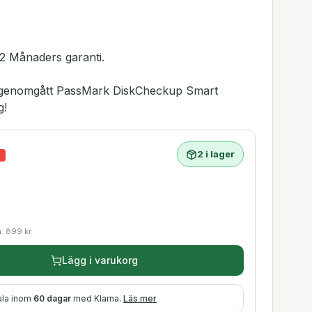
2 Månaders garanti.
ar genomgått PassMark DiskCheckup Smart
g!
2 i lager
%
a:
899
kr
Lägg i varukorg
ala inom
60 dagar
med Klarna.
Läs mer