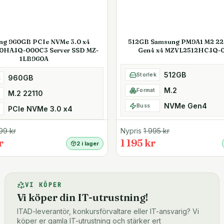
ng 960GB PCIe NVMe 3.0 x4
512GB Samsung PM9A1 M2 2
0HAJQ-000C3 Server SSD MZ-
Gen4 x4 MZVL2512HCJQ-
1LB960A
512GB
Storlek
960GB
k
M.2
Format
M.2 22110
NVMe Gen4
Buss
PCIe NVMe 3.0 x4
99
kr
Nypris
1 995
kr
r
1 195 kr
2 i lager
VI KÖPER
Vi köper din IT-utrustning!
ITAD-leverantör, konkursförvaltare eller IT-ansvarig? Vi
köper er gamla IT-utrustning och stärker ert