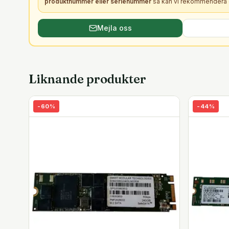
produktnummer eller serienummer
så kan vi rekommendera e
Mejla oss
Liknande produkter
-
60
%
-
44
%