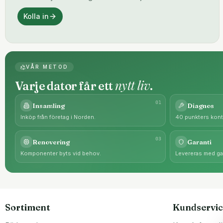
Kolla in
VÅR METOD
nytt liv
Varje dator får ett
.
0
1
Insamling
Diagnos
Inköp från företag i Norden.
40 punkters kontr
0
3
Renovering
Garanti
Komponenter byts vid behov.
Levereras med gar
Sortiment
Kundservic