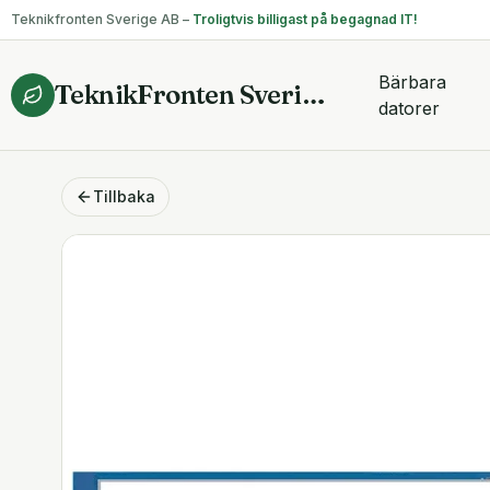
Teknikfronten Sverige AB –
Troligtvis billigast på begagnad IT!
Bärbara
TeknikFronten Sverige AB
datorer
Tillbaka