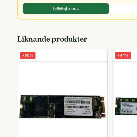
Mejla oss
Liknande produkter
-
60
%
-
44
%