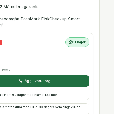
2 Månaders garanti.
ar genomgått PassMark DiskCheckup Smart
g!
1 i lager
%
a:
899
kr
Lägg i varukorg
ala inom
60 dagar
med Klarna.
Läs mer
tala mot
faktura
med Billie. 30 dagars betalningsvillkor.