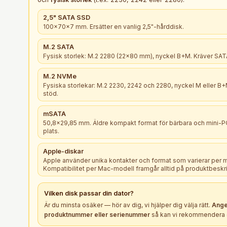
2,5" SATA SSD
100×70×7 mm. Ersätter en vanlig 2,5"-hårddisk.
M.2 SATA
Fysisk storlek: M.2 2280 (22×80 mm), nyckel B+M. Kräver SATA
M.2 NVMe
Fysiska storlekar: M.2 2230, 2242 och 2280, nyckel M eller 
stöd.
mSATA
50,8×29,85 mm. Äldre kompakt format för bärbara och mini-
plats.
Apple-diskar
Apple använder unika kontakter och format som varierar per 
Kompatibilitet per Mac-modell framgår alltid på produktbeskr
Vilken
disk
passar din dator?
Är du minsta osäker — hör av dig, vi hjälper dig välja rätt.
Ange
produktnummer eller serienummer
så kan vi rekommendera e