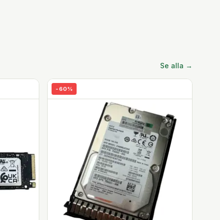
Se alla →
-
60
%