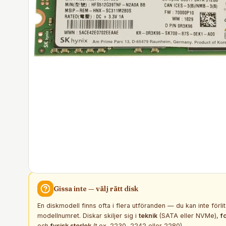
Gissa inte — välj rätt
disk
En diskmodell finns ofta i flera utföranden — du kan inte förli
modellnumret. Diskar skiljer sig i
teknik
(SATA eller NVMe),
f
och
fysisk storlek
(t.ex. 2230, 2242 eller 2280).