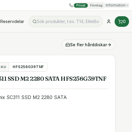
Information
Privat
Företag
Reservdelar
0
Se fler
hårddiskar
HFS256G39TNF
SKU
311 SSD M2 2280 SATA HFS256G39TNF
nix SC311 SSD M2 2280 SATA