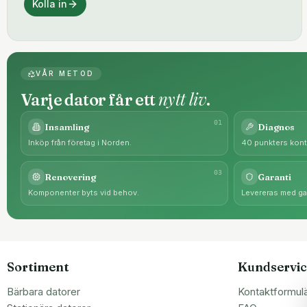
Kolla in
VÅR METOD
nytt liv
Varje dator får ett
.
0
1
Insamling
Diagnos
Inköp från företag i Norden.
40 punkters kontr
0
3
Renovering
Garanti
Komponenter byts vid behov.
Levereras med gar
Sortiment
Kundservic
Bärbara datorer
Kontaktformul