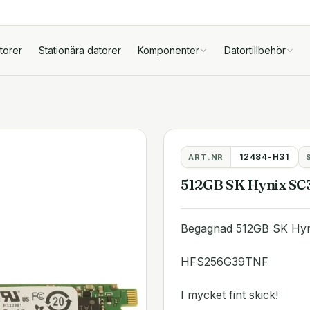
torer
Stationära datorer
Komponenter
Datortillbehör
12484-H31
ART.NR
512GB SK Hynix SC
Begagnad 512GB SK Hy
HFS256G39TNF
I mycket fint skick!