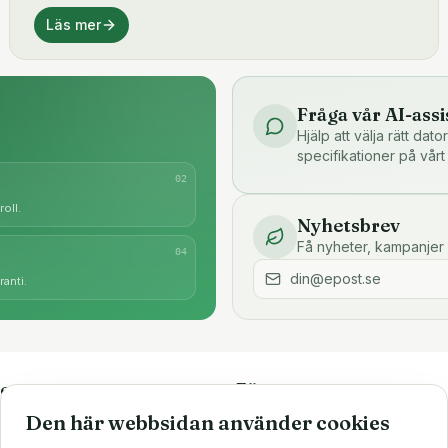
Läs mer
Fråga vår AI-assi
Hjälp att välja rätt dat
specifikationer på vårt
0
2
oll.
Nyhetsbrev
Få nyheter, kampanjer 
0
4
anti.
e
Företaget
Den här webbsidan använder cookies
är
Om oss