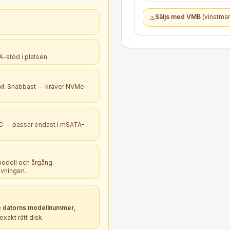
Säljs med VMB
(vinstmar
⚠️
-stöd i platsen.
B+M. Snabbast — kräver NVMe-
PC — passar endast i mSATA-
modell och årgång.
ivningen.
 datorns modellnummer,
xakt rätt
disk
.