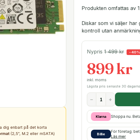
Produkten omfattas av 1
Diskar som vi säljer h
kontroll utan anmärknin
Nypris
1 499
kr
-
40
899 kr
inkl. moms
Lägsta pris senaste 30 dagarn
−
+
Shoppa nu. Bet
Klarna
ta dig enbart på det korta
För företag: be
ormat
(2,5", M.2 eller mSATA)
Billie
Läs mer