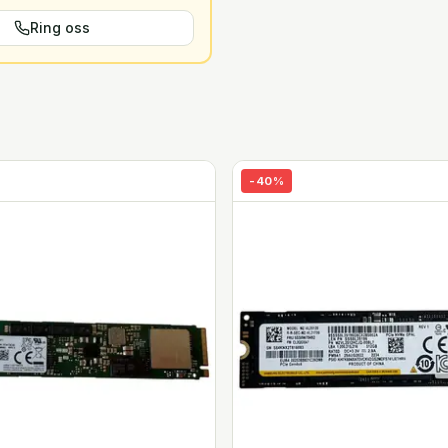
Ring oss
-
40
%