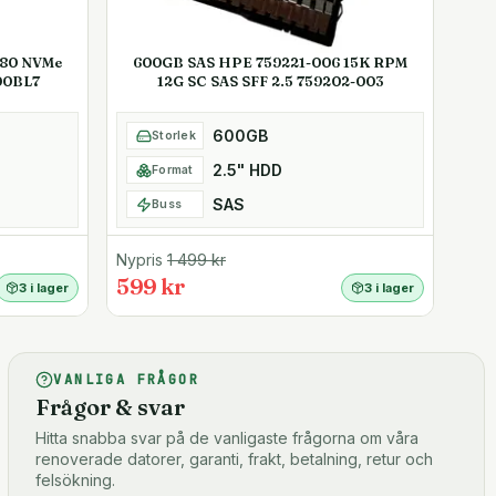
280 NVMe
600GB SAS HPE 759221-006 15K RPM
00BL7
12G SC SAS SFF 2.5 759202-003
600GB
Storlek
2.5" HDD
Format
SAS
Buss
Nypris
1 499
kr
599 kr
3 i lager
3 i lager
VANLIGA FRÅGOR
Frågor & svar
Hitta snabba svar på de vanligaste frågorna om våra
renoverade datorer, garanti, frakt, betalning, retur och
felsökning.