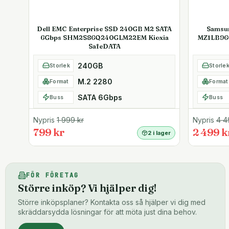
Dell EMC Enterprise SSD 240GB M2 SATA
Samsu
6Gbps SHM2S86Q240GLM22EM Kioxia
MZ1LB96
SafeDATA
240GB
Storlek
Storle
M.2 2280
Format
Format
SATA 6Gbps
Buss
Buss
Nypris
1 999
kr
Nypris
4 4
799 kr
2 499 k
2 i lager
FÖR FÖRETAG
Större inköp? Vi hjälper dig!
Större inköpsplaner? Kontakta oss så hjälper vi dig med
skräddarsydda lösningar för att möta just dina behov.