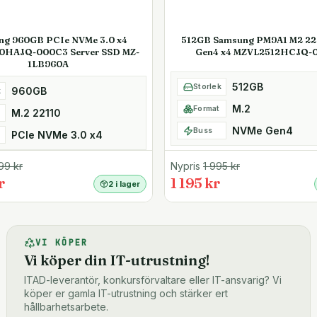
ng 960GB PCIe NVMe 3.0 x4
512GB Samsung PM9A1 M2 2
0HAJQ-000C3 Server SSD MZ-
Gen4 x4 MZVL2512HCJQ-
1LB960A
512GB
Storlek
960GB
k
M.2
Format
M.2 22110
NVMe Gen4
Buss
PCIe NVMe 3.0 x4
99
kr
Nypris
1 995
kr
r
1 195 kr
2 i lager
VI KÖPER
Vi köper din IT-utrustning!
ITAD-leverantör, konkursförvaltare eller IT-ansvarig? Vi
köper er gamla IT-utrustning och stärker ert
hållbarhetsarbete.