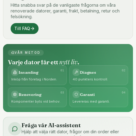
Hitta snabba svar på de vanligaste frågorna om våra
renoverade datorer, garanti, frakt, betalning, retur och
felsökning.
Till FAQ
VÅR METOD
nytt liv
Varje dator får ett
.
0
1
0
2
Insamling
Diagnos
Inköp från företag i Norden.
40 punkters kontroll.
0
3
0
4
Renovering
Garanti
Komponenter byts vid behov.
Levereras med garanti.
Fråga vår AI-assistent
Hjälp att välja rätt dator, frågor om din order eller