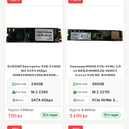
-
60
%
-
44
%
Dell EMC Enterprise SSD 240GB
Samsung 960GB PCIe NVMe 3.0
M2 SATA 6Gbps
x4 MZ1LB960HAJQ-000C3
SHM2S86Q240GLM22EM
Server SSD MZ-1LB960A
Kioxia SafeDATA
240GB
960GB
Storlek
Storlek
M.2 2280
M.2 22110
Format
Format
SATA 6Gbps
PCIe NVMe 3.0 x4
Buss
Buss
Nypris
1 999
kr
Nypris
4 499
kr
799 kr
2 499 kr
2 i lager
2 i lager
-
40
%
-
60
%