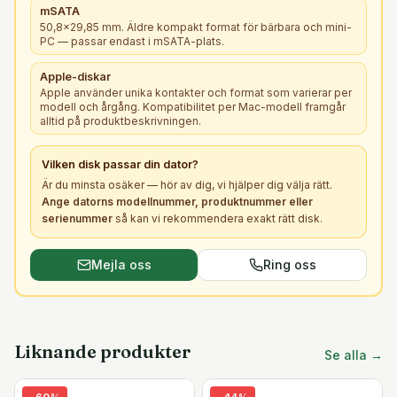
mSATA
50,8×29,85 mm. Äldre kompakt format för bärbara och mini-
PC — passar endast i mSATA-plats.
Apple-diskar
Apple använder unika kontakter och format som varierar per
modell och årgång. Kompatibilitet per Mac-modell framgår
alltid på produktbeskrivningen.
Vilken
disk
passar din dator?
Är du minsta osäker — hör av dig, vi hjälper dig välja rätt.
Ange datorns modellnummer, produktnummer eller
serienummer
så kan vi rekommendera exakt rätt
disk
.
Mejla oss
Ring oss
Liknande produkter
Se alla →