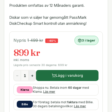
Produkten omfattas av 12 Månaders garanti.
Diskar som vi säljer har genomgått PassMark
DiskCheckup Smart kontroll utan anmärkning!
Nypris
1 499
kr
3 i lager
-
40
%
899 kr
inkl. moms
Lägsta pris senaste 30 dagarna:
899
kr
−
+
Lägg i varukorg
Shoppa nu. Betala inom
60 dagar
med
Klarna
Klarna.
Läs mer
För företag: betala mot
faktura
med Billie.
Billie
30 dagars betalningsvillkor.
Läs mer