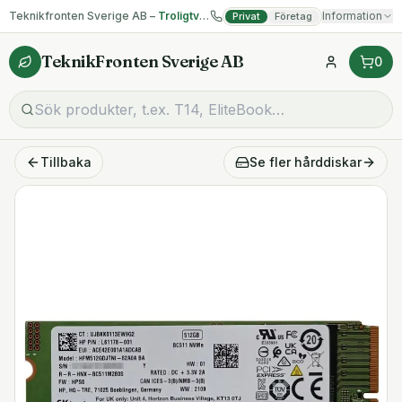
Teknikfronten Sverige AB –
Troligtvis billigast på begagnad IT!
Information
Privat
Företag
TeknikFronten Sverige AB
0
Tillbaka
Se fler
hårddiskar