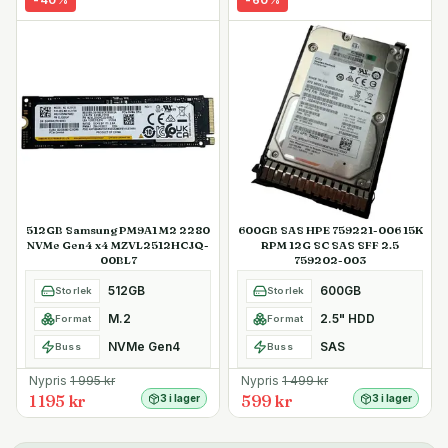
512GB Samsung PM9A1 M2 2280
600GB SAS HPE 759221-006 15K
NVMe Gen4 x4 MZVL2512HCJQ-
RPM 12G SC SAS SFF 2.5
00BL7
759202-003
512GB
600GB
Storlek
Storlek
M.2
2.5" HDD
Format
Format
NVMe Gen4
SAS
Buss
Buss
Nypris
1 995
kr
Nypris
1 499
kr
1 195 kr
599 kr
3 i lager
3 i lager