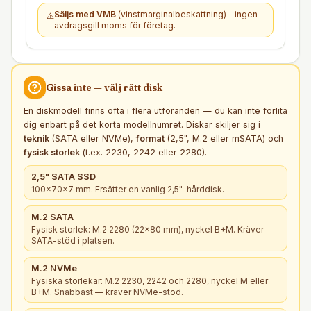
Säljs med VMB
(vinstmarginalbeskattning) – ingen
⚠️
avdragsgill moms för företag.
Gissa inte — välj rätt
disk
En diskmodell finns ofta i flera utföranden — du kan inte förlita
dig enbart på det korta modellnumret. Diskar skiljer sig i
teknik
(SATA eller NVMe),
format
(2,5", M.2 eller mSATA) och
fysisk storlek
(t.ex. 2230, 2242 eller 2280).
2,5" SATA SSD
100×70×7 mm. Ersätter en vanlig 2,5"-hårddisk.
M.2 SATA
Fysisk storlek: M.2 2280 (22×80 mm), nyckel B+M. Kräver
SATA-stöd i platsen.
M.2 NVMe
Fysiska storlekar: M.2 2230, 2242 och 2280, nyckel M eller
B+M. Snabbast — kräver NVMe-stöd.